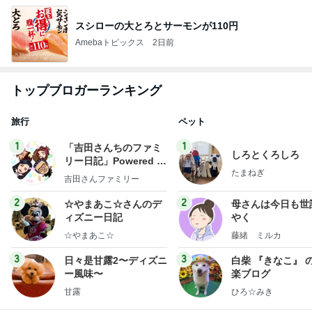
スシローの大とろとサーモンが110円
Amebaトピックス
2日前
トップブロガーランキング
旅行
ペット
1
1
「吉田さんちのファミ
しろとくろしろ
リー日記」Powered b
たまねぎ
y Ameba 吉田さんファ
吉田さんファミリー
ミリーオフィシャルブ
ログ
2
2
☆やまあこ☆さんのデ
母さんは今日も世
ィズニー日記
やく
☆やまあこ☆
藤緒 ミルカ
3
3
日々是甘露2〜ディズニ
白柴 『きなこ』 
ー風味〜
楽ブログ
甘露
ひろ☆みき