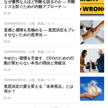
なぜ優秀な人ほど判断を誤るのか ― 判断
ミスを防ぐための内観アプローチ ―
45
2026年04月07日
・
心理・意識について
直感と感情を見極める ― 意思決定をブレ
させないための思考法 ―
61
2026年04月05日
・
心理・意識について
やめたい習慣を手放す、CEOのための行
動が変わらない本当の理由と突破法
23
2026年04月01日
・
心理・意識について
意思決定の質を変える「未来視点」とは
何か？
29