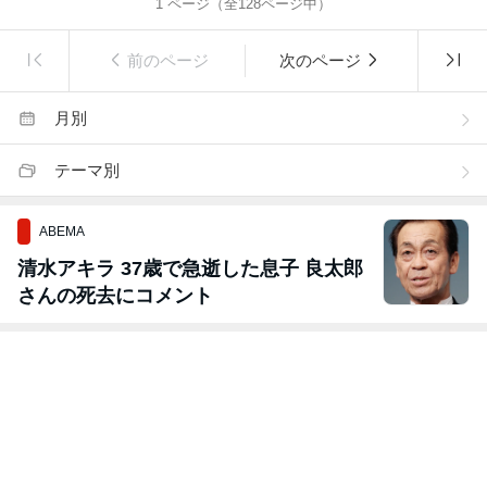
1
ページ（全
128
ページ中）
前のページ
次のページ
月別
テーマ別
ABEMA
清水アキラ 37歳で急逝した息子 良太郎
さんの死去にコメント