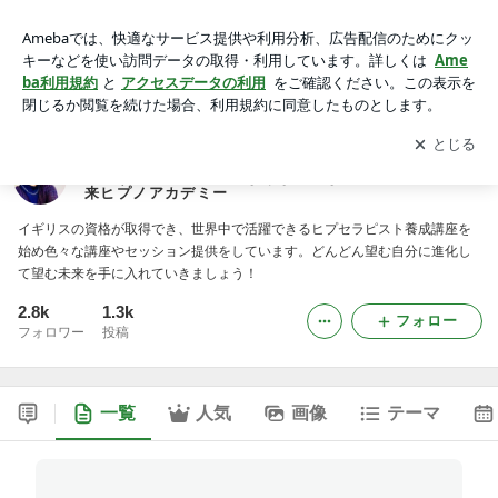
イギリス発！未来の潜在意識を書き換えて10年後20年後もず
っとポジティブなあなたになれる！ 英国式未来ヒプノアカデ
アプリをダウンロードして
ブログの更新通知
を受け取りまし
開く
ミー
ょう。
イギリス発！未来の潜在意識を書き換えて10年後20年
後もずっとポジティブなあなたになれる！ 英国式未
来ヒプノアカデミー
イギリスの資格が取得でき、世界中で活躍できるヒプセラピスト養成講座を
始め色々な講座やセッション提供をしています。どんどん望む自分に進化し
て望む未来を手に入れていきましょう！
2.8k
1.3k
フォロー
フォロワー
投稿
一覧
人気
画像
テーマ