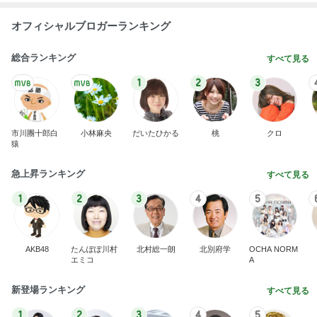
オフィシャルブロガーランキング
総合ランキング
すべて見る
1
2
3
市川團十郎白
小林麻央
だいたひかる
桃
クロ
猿
急上昇ランキング
すべて見る
1
2
3
4
5
AKB48
たんぽぽ川村
北村総一朗
北別府学
OCHA NORM
エミコ
A
新登場ランキング
すべて見る
1
2
3
4
5