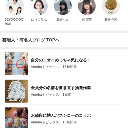
BEYOOOOO
ゆうこりん
島倉りか
石 安伊
蒼井心音
NDS
芸能人・有名人ブログ TOPへ
自分のニオイめっちゃ気になる！
Amebaトピックス
16時間前
全員分の名前を書き直す抽選作業
Amebaトピックス
1日前
お値段に怯んだスシローのコラボ
Amebaトピックス
16時間前