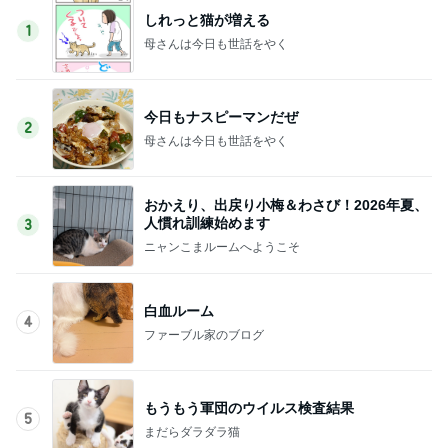
しれっと猫が増える
1
母さんは今日も世話をやく
今日もナスピーマンだぜ
2
母さんは今日も世話をやく
おかえり、出戻り小梅＆わさび！2026年夏、
人慣れ訓練始めます
3
ニャンこまルームへようこそ
白血ルーム
4
ファーブル家のブログ
もうもう軍団のウイルス検査結果
5
まだらダラダラ猫