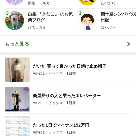
藤緒 ミルカ
あべかわ
3
3
白柴 『きなこ』 のお気
四十路シンパパの
楽ブログ
日記
ひろ☆みき
はやパパ
もっと見る
だいた 買って良かった日焼け止め帽子
Amebaトピックス
1日前
楽屋帰りの人と乗ったエレベーター
Amebaトピックス
1日前
たった1日でマイナス152万円
Amebaトピックス
1日前