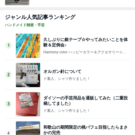
ジャンル人気記事ランキング
ハンドメイド雑貨・手芸
久しぶりに銀テープ☆やってみたいことを体
験＆定例会♪
1
Harmony color ハッピーカラー＆アクセサリー☆毎
日が楽しくなる〜笑顔溢れるハッピーハンドメイ
ド〜横浜 都筑港北ニュータウン♪
オルガン針について
2
ド素人、シャツ作りました！
ダイソーの手芸用品を通販してみた（二重投
稿してました）
3
ド素人、シャツ作りました！
和歌山の期間限定の桃パフェ目指したらまさ
かの完売
4