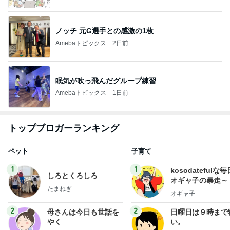
ノッチ 元G選手との感激の1枚
Amebaトピックス
2日前
眠気が吹っ飛んだグループ練習
Amebaトピックス
1日前
トップブロガーランキング
ペット
子育て
1
1
kosodatefulな毎
しろとくろしろ
オギャ子の暴走～
たまねぎ
オギャ子
2
2
母さんは今日も世話を
日曜日は９時まで
やく
い。