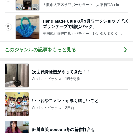
大阪市大正区初♡ポーセラーツ 大阪初♡AnrinA
認定 Ribon Ribon(紹介制サロン）
Hand Made Club 8月9月ワークショップ『ズ
ズランテープで編むバック』
5
英国式紅茶専門店カパティー レンタルＢＯＸ －
埼玉県川口市
このジャンルの記事をもっと見る
次世代掃除機がやってきた！！
Amebaトピックス
18時間前
いいねやコメントが凄く嬉しいこと
Amebaトピックス
2日前
細川直美 coccole冬の新作打合せ