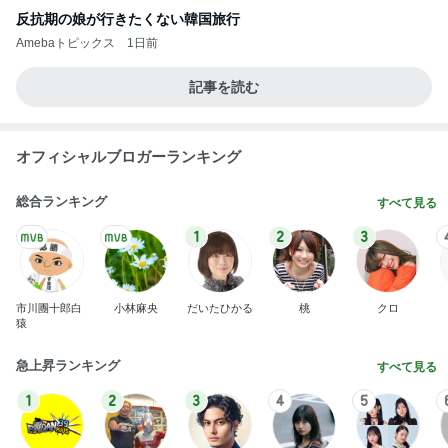
反抗期の娘が行きたくない韓国旅行
Amebaトピックス
1日前
記事を読む
オフィシャルブロガーランキング
総合ランキング
すべて見る
1
2
3
市川團十郎白
小林麻央
だいたひかる
桃
クロ
猿
急上昇ランキング
すべて見る
1
2
3
4
5