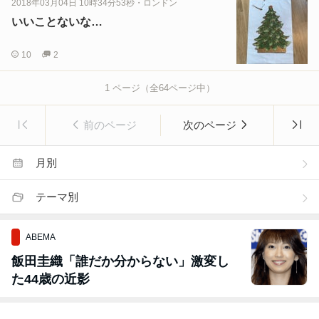
2018年03月04日 10時34分53秒
・
ロンドン
いいことないな…
10
2
1
ページ（全
64
ページ中）
前のページ
次のページ
月別
テーマ別
ABEMA
飯田圭織「誰だか分からない」激変し
た44歳の近影