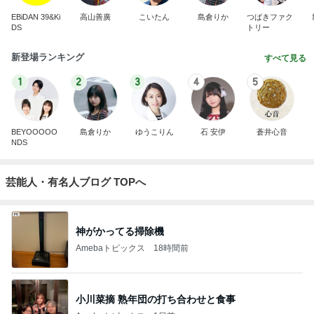
EBiDAN 39&Ki
高山善廣
こいたん
島倉りか
つばきファク
DS
トリー
新登場ランキング
すべて見る
1
2
3
4
5
BEYOOOOO
島倉りか
ゆうこりん
石 安伊
蒼井心音
NDS
芸能人・有名人ブログ TOPへ
神がかってる掃除機
Amebaトピックス
18時間前
小川菜摘 熟年団の打ち合わせと食事