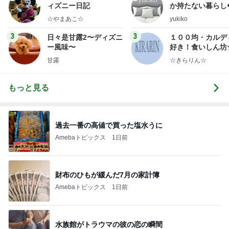
ィズニー日記
か持たない暮らし
ep Life Simple
☆やまあこ☆
yukiko
ンテリアのきろく
3
3
日々是甘露2〜ディズニ
１００均・カルデ
ー風味〜
好き！食いしん坊
らりん☆のブログ
甘露
☆きらりん☆
もっと見る
過去一番の高値で買った塩水うに
Amebaトピックス
1日前
財布のひもが緩んだ7月の家計簿
Amebaトピックス
1日前
水族館がトラウマの彼の恋の瞬間