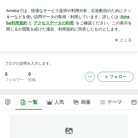
lode88laのブログ
アプリをダウンロードして
ブログの更新通知
を受け取りまし
開く
ょう。
lode88laのブログ
ブログの説明を入力します。
0
0
フォロー
フォロワー
投稿
一覧
人気
画像
テーマ