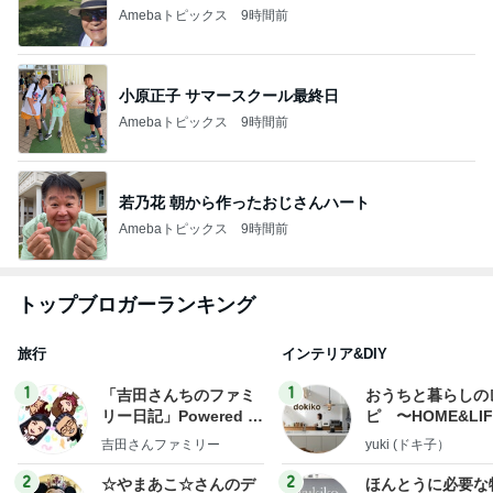
Amebaトピックス
9時間前
小原正子 サマースクール最終日
Amebaトピックス
9時間前
若乃花 朝から作ったおじさんハート
Amebaトピックス
9時間前
トップブロガーランキング
旅行
インテリア&DIY
1
1
「吉田さんちのファミ
おうちと暮らしの
リー日記」Powered b
ピ 〜HOME&LI
y Ameba 吉田さんファ
吉田さんファミリー
yuki (ドキ子）
ミリーオフィシャルブ
ログ
2
2
☆やまあこ☆さんのデ
ほんとうに必要な