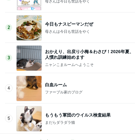
母さんは今日も世話をやく
今日もナスピーマンだぜ
2
母さんは今日も世話をやく
おかえり、出戻り小梅＆わさび！2026年夏、
人慣れ訓練始めます
3
ニャンこまルームへようこそ
白血ルーム
4
ファーブル家のブログ
もうもう軍団のウイルス検査結果
5
まだらダラダラ猫