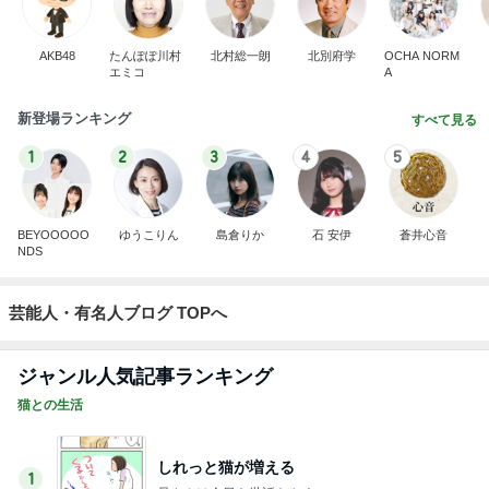
AKB48
たんぽぽ川村
北村総一朗
北別府学
OCHA NORM
エミコ
A
新登場ランキング
すべて見る
1
2
3
4
5
BEYOOOOO
ゆうこりん
島倉りか
石 安伊
蒼井心音
NDS
芸能人・有名人ブログ TOPへ
ジャンル人気記事ランキング
猫との生活
しれっと猫が増える
1