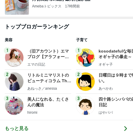
Amebaトピックス
17時間前
トップブロガーランキング
美容
子育て
1
1
（旧アカウント）エマ
kosodatefulな毎
ブログ【アラフォー会
オギャ子の暴走～
社売却セカンドライ
エマの日記
オギャ子
フ】
2
2
リトルミニマリストの
日曜日は９時まで
ビューティコラム The
い。
little minimalist's bea
あねっさ／anessa
あべかわ
uty colum
3
3
美人になれる、たくさ
四十路シンパパの
んの魔法
日記
hiromi
はやパパ
もっと見る