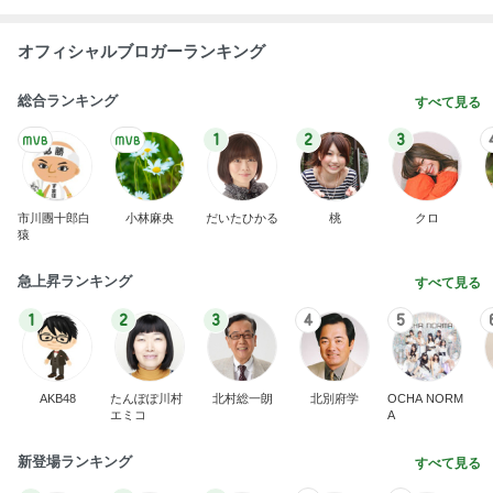
オフィシャルブロガーランキング
総合ランキング
すべて見る
1
2
3
市川團十郎白
小林麻央
だいたひかる
桃
クロ
猿
急上昇ランキング
すべて見る
1
2
3
4
5
AKB48
たんぽぽ川村
北村総一朗
北別府学
OCHA NORM
エミコ
A
新登場ランキング
すべて見る