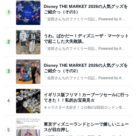
Disney THE MARKET 2026の人気グッズを
ご紹介っ（その1）
1
「吉田さんちのファミリー日記」Powered by Ame
ba 吉田さんファミリーオフィシャルブログ
うわ。ばかだー！ディズニーザ・マーケット
で起こした大失敗談。
2
「吉田さんちのファミリー日記」Powered by Ame
ba 吉田さんファミリーオフィシャルブログ
Disney THE MARKET 2026の人気グッズを
ご紹介っ（その2）
3
「吉田さんちのファミリー日記」Powered by Ame
ba 吉田さんファミリーオフィシャルブログ
イギリス版フリマ！カーブーツセールに行っ
てきた！！私的お宝発見☆
4
キャラクター大好き！コロ助の2回目ロンドン生活
にっき★
東京ディズニーランドとシーで嬉しいニュー
スが目白押し
5