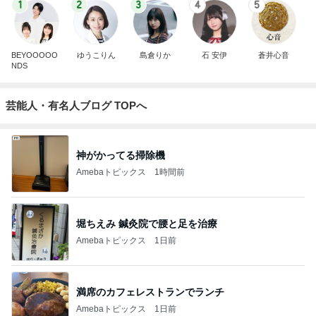
1
2
3
4
5
BEYOOOOO
ゆうこりん
島倉りか
石 安伊
蒼井心音
NDS
芸能人・有名人ブログ TOPへ
神がかってる掃除機
Amebaトピックス
1時間前
堀ちえみ 鍼灸院で腰と足を治療
Amebaトピックス
1日前
満席のカフェレストランでランチ
Amebaトピックス
1日前