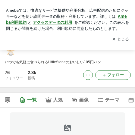
りとるすとーんのブログ
アプリをダウンロードして
ブログの更新通知
を受け取りまし
開く
ょう。
りとるすとーんのブログ
いつでも気軽に食べられるLittleStoneのおいしい105円パン
76
2.3k
フォロー
フォロワー
投稿
一覧
人気
画像
テーマ