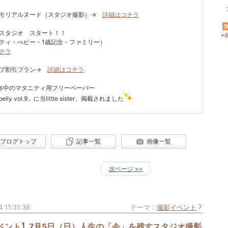
メモリアルヌード（スタジオ撮影）→
詳細はコチラ
スタジオ スタート！！
※
ティ・べビー・1歳記念・ファミリー）
チラ
ープ割引プラン→
詳細はコチラ
布中のマタニティ用フリーペーパー
belly vol.9」に当little sister、掲載されました
ブログトップ
記事一覧
画像一覧
次ページ
>>
 11:31:36
テーマ：
撮影イベント
ベント】7月5日（日）人生の「今」を残すスタジオ撮影