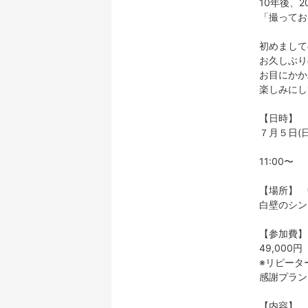
10年後、2
「撮ってお
初めまして
お久しぶり
お目にかか
楽しみにし
【日時】
７月５日(日
11:00〜
【場所】 
白壁のシン
【参加費】
49,000円
※リピータ
感謝プラン
【内容】