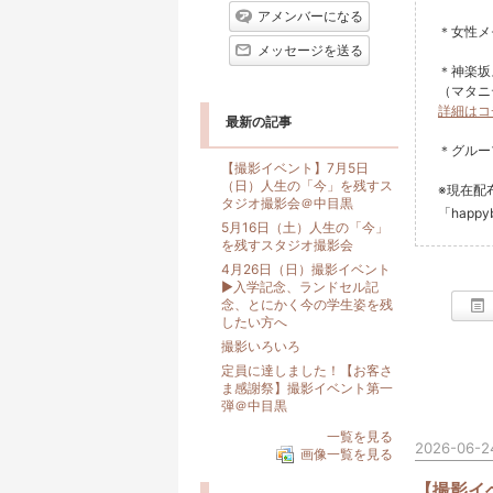
上
アメンバーになる
昇
＊女性
メッセージを送る
＊神楽坂
（マタニ
詳細はコ
最新の記事
＊グル
【撮影イベント】7月5日
（日）人生の「今」を残すス
※現在配
タジオ撮影会＠中目黒
「happy
5月16日（土）人生の「今」
を残すスタジオ撮影会
4月26日（日）撮影イベント
▶︎入学記念、ランドセル記
念、とにかく今の学生姿を残
したい方へ
撮影いろいろ
定員に達しました！【お客さ
ま感謝祭】撮影イベント第一
弾＠中目黒
一覧を見る
2026-06-24
画像一覧を見る
【撮影イ