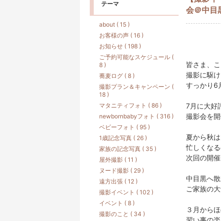
テーマ
会＠中目
about ( 15 )
お客様の声 ( 16 )
お知らせ ( 198 )
ご予約可能なスケジュール (
皆さま、こ
8 )
撮影に駆け
蕎麦ログ ( 8 )
すっかり6
撮影プラン＆キャンペーン (
18 )
マタニティフォト ( 86 )
7月に大好
撮影会を開
newbornbabyフォト ( 316 )
ベビーフォト ( 95 )
夏から秋は
1歳記念写真 ( 26 )
忙しくなる
家族の記念写真 ( 35 )
次回の開催
屋外撮影 ( 11 )
ヌード撮影 ( 29 )
中目黒へ散
遠方出張 ( 12 )
ご家族の大
撮影イベント ( 102 )
イベント ( 8 )
３月からほ
撮影のこと ( 34 )
習い事の楽