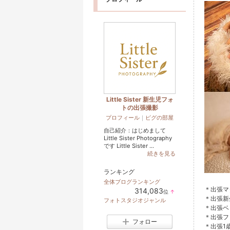
Little Sister 新生児フォ
トの出張撮影
プロフィール
｜
ピグの部屋
自己紹介：はじめまして
Little Sister Photography
です Little Sister ...
続きを見る
ランキング
全体ブログランキング
＊出張
314,083
位
↑
ラ
＊出張
フォトスタジオジャンル
ン
＊出張
キ
＊出張
ン
フォロー
グ
＊出張1