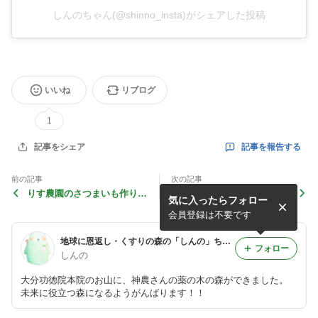
しんのちゃん(@shinno_insta)がシェアした投稿
いいね
リブログ
1
記事を報告する
記事をシェア
前の記事
次の記事
りす農園のさつまいも作り昨
水に浸けて置いた種籾が発芽
気に入ったらフォロー
年収穫した種芋（紅はるか）
（根）したので播種機で苗箱
をハウス内で育苗切り取って
に播種田んぼに溝を切って作
会員登録は不要です
マルチ...
った苗代に...
地球に恩返し・くすりの森の「しんの」ちゃん
フォロー
しんの
大分功徳院本院のお山に、神農さんの薬の木の森ができました。
未来に役立つ森になるようがんばります！！