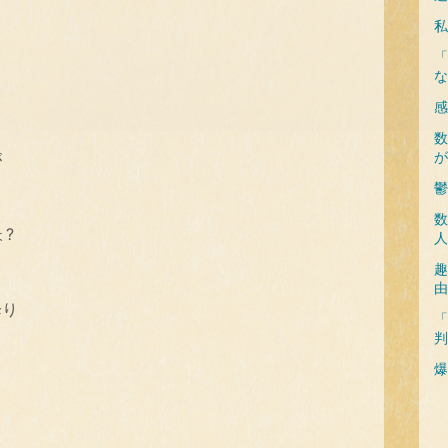
私
「
な
感
数
が
が
鬱
数
?
人
趣
由
降り
「
判
爆
ら