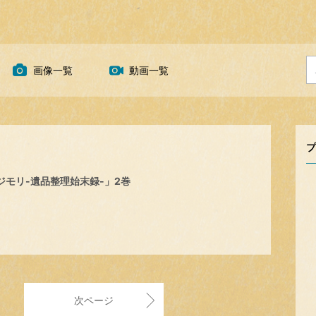
画像一覧
動画一覧
プ
ツジモリ-遺品整理始末録-」2巻
次ページ