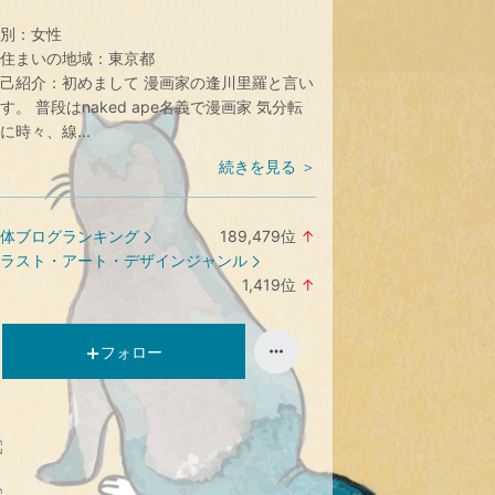
別：
女性
住まいの地域：
東京都
己紹介：
初めまして 漫画家の逢川里羅と言い
す。 普段はnaked ape名義で漫画家 気分転
に時々、線...
続きを見る ＞
体ブログランキング
189,479
位
↑
ラ
ラスト・アート・デザインジャンル
ン
1,419
位
↑
キ
ラ
ン
ン
グ
キ
フォロー
上
ン
昇
グ
上
昇