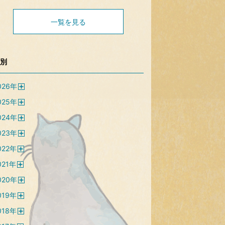
一覧を見る
別
026
年
開
025
年
く
開
024
年
く
開
023
年
く
開
022
年
く
開
021
年
く
開
020
年
く
開
019
年
く
開
018
年
く
開