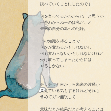
調べていくことにしたのです
何を言ってるかわからねーと思うが
一番わからねーのは私だ、と
未来の自分の為への記録。
その知識を得ることで
何かが変わるかもしれないし
何も変わらないかもしれないけれど
受け取ってしまったからには
やるしかない
チラチラと何かしら未来の片鱗が
見えている気もするけれどそれも
含めてガン無視して
意味だとか結果だとか考えることは