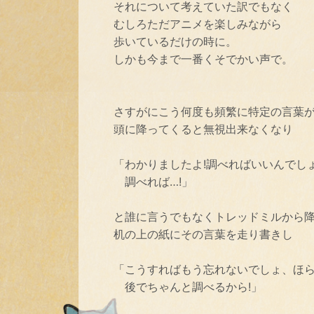
それについて考えていた訳でもなく
むしろただアニメを楽しみながら
歩いているだけの時に。
しかも今まで一番くそでかい声で。
さすがにこう何度も頻繁に特定の言葉
頭に降ってくると無視出来なくなり
「わかりましたよ!調べればいいんでしょ
調べれば…!」
と誰に言うでもなくトレッドミルから
机の上の紙にその言葉を走り書きし
「こうすればもう忘れないでしょ、ほ
後でちゃんと調べるから!」