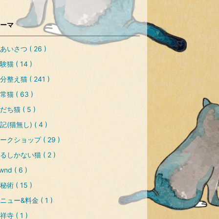
ーマ
あいさつ ( 26 )
験猫 ( 14 )
分整え猫 ( 241 )
常猫 ( 63 )
だち猫 ( 5 )
記(猫無し) ( 4 )
ークショップ ( 29 )
るしかない猫 ( 2 )
nd ( 6 )
秘術 ( 15 )
ニュー&料金 ( 1 )
祥寺 ( 1 )