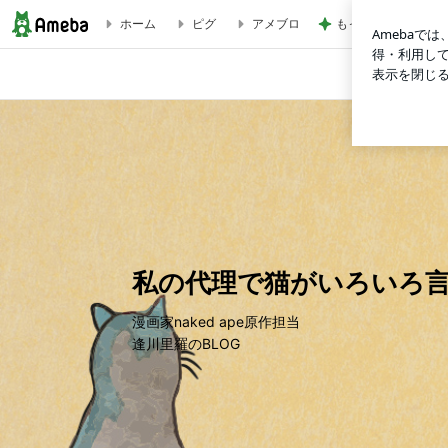
もっと早く買えばよ
ホーム
ピグ
アメブロ
私の代理で猫がいろいろ言うblog
私の代理で猫がいろいろ言う
漫画家naked ape原作担当
逢川里羅のBLOG