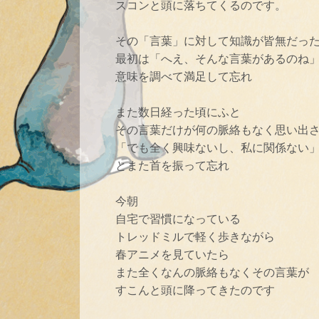
スコンと頭に落ちてくるのです。
その「言葉」に対して知識が皆無だっ
最初は「へえ、そんな言葉があるのね
意味を調べて満足して忘れ
また数日経った頃にふと
その言葉だけが何の脈絡もなく思い出
「でも全く興味ないし、私に関係ない
とまた首を振って忘れ
今朝
自宅で習慣になっている
トレッドミルで軽く歩きながら
春アニメを見ていたら
また全くなんの脈絡もなくその言葉が
すこんと頭に降ってきたのです