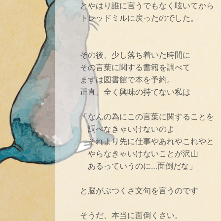
とやはり誰に言うでもなく呟いてから
トレッドミルに戻ったのでした。
その後、少し落ち着いた時間に
その言葉に関する書籍を調べて
まずは図書館で本を予約。
正直、全く興味の持てない私は
「なんの為にこの言葉に関することを
調べなきゃいけないのよ
それより先に仕事やあれやこれやと
やらなきゃいけないことが沢山
あるっていうのに…面倒だな」
と脳がぶつくさ文句を言うのです
そうだ、本当に面倒くさい。