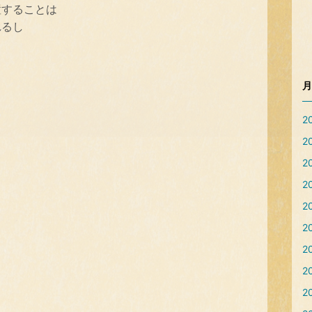
置することは
れるし
て
月
2
2
て
2
2
て
2
2
2
2
2