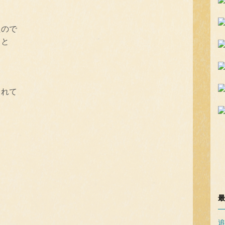
たので
」と
されて
」
最
追