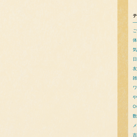
テ
ご
体
気
日
友
雑
ワ
や
Ow
数
メ
吉