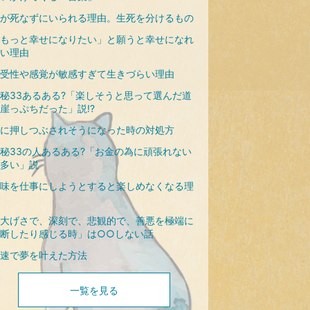
が死なずにいられる理由。生死を分けるもの
もっと幸せになりたい」と願うと幸せになれ
い理由
受性や感覚が敏感すぎて生きづらい理由
秘33あるある?「楽しそうと思って選んだ道
崖っぷちだった」説!?
に押しつぶされそうになった時の対処方
秘33の人あるある?「お金の為に頑張れない
多い」説
味を仕事にしようとすると楽しめなくなる理
大げさで、深刻で、悲観的で、善悪を極端に
断したり感じる時」は○○しない話
速で夢を叶えた方法
一覧を見る