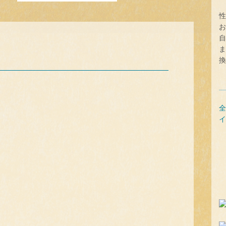
性
お
自
」
ま
換
全
イ