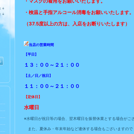
・マスクの着用をお願いいたします。
位
↓
ラ
・検温と手指アルコール消毒をお願いいたします。
位
↓
ン
ラ
キ
ン
（37.5度以上の方は、入店をお断りいたします）
ン
キ
グ
ン
下
グ
降
下
降
当店の営業時間
【平日】
る
１３：００～２１：００
【土／日／祝日】
１１：００～２１：００
【定休日】
水曜日
※水曜日が祝日等の場合、翌木曜日を振替休業とする場合がご
また、夏休み・年末年始など連休する場合もございますので