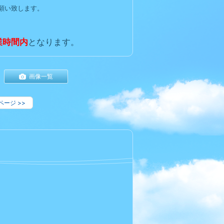
願い致します。
業時間内
となります。
画像一覧
ページ
>>