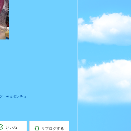
グ
#ポンチョ
いいね
リブログする