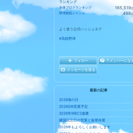
ランキング
165,519
全体ブログランキング
498
野球観戦ジャンル
よく使う公式ハッシュタグ
#高校野球
フォロー
アメンバーにな
メッセージを送る
最新の記事
2026海の日
2026GW営業予定
2026年WBC2連勝
建国記念日の営業と振替休業
2026年もよろしくお願いします