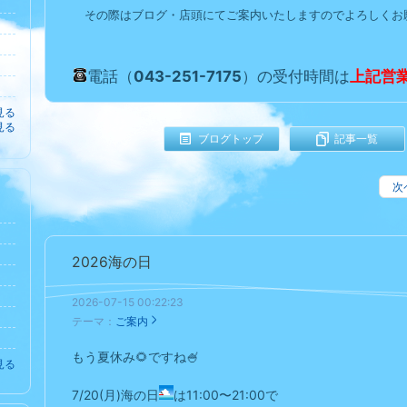
その際はブログ・店頭にてご案内いたしますのでよろしくお
電話（
043-251-7175
）の受付時間は
上記
営
見る
見る
ブログトップ
記事一覧
次
2026海の日
2026-07-15 00:22:23
テーマ：
ご案内
もう夏休み🌻ですね🍧
見る
7/20(月)海の日
は11:00〜21:00で