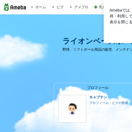
ホーム
ピグ
アメブロ
乳がん5年経過の卒
ライオンベースボール～チャンスへの道～
ライオンベースボー
野球、ソフトボール用品の販売、メンテナ
プロフィール
キャプテン
プロフィール
｜
ピグの部屋