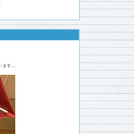
す....