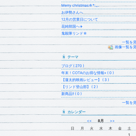
Merry christmas☆*:.｡.
お伊勢さんへ
12月の営業日について
花純韓国へ✈️
鬼殺隊リンド☆
一覧を
画像一覧を
テーマ
ブログ ( 270 )
年末！COTAのお得な情報⭐︎ ( 0 )
【蓮太的映画レビュー】 ( 3 )
【リンド登山部】 ( 2 )
新商品!! ( 0 )
一覧を
カレンダー
<<
8月
>>
日
月
火
水
木
金
土
1