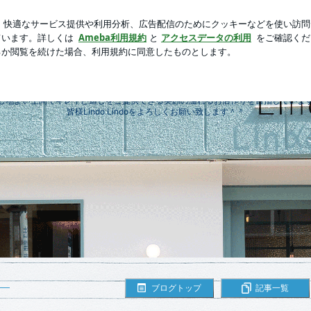
切りトースト
芸能人ブログ
人気ブログ
新規登録
ロ
lindo lindo ブログ
阪急豊中駅から徒歩6分にある美容室リンドリンドです
心地よい空間でキレイと癒しをご提供できる笑顔の溢れるお店作りを目指していま
皆様Lindo Lindoをよろしくお願い致します＾＾
ブログトップ
記事一覧