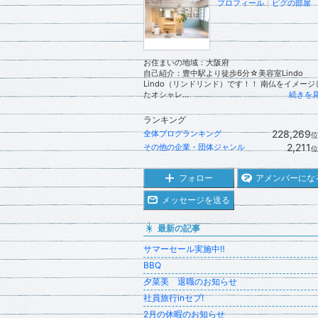
プロフィール
｜
ピグの部屋
お住まいの地域：
大阪府
自己紹介：豊中駅より徒歩6分☆美容室Lindo
Lindo（リンドリンド）です！！ 南仏をイメージ
たオシャレ...
続きを
ランキング
228,269
全体ブログランキング
位
2,211
その他の企業・団体ジャンル
位
フォロー
アメンバーにな
メッセージを送る
最新の記事
サマーセール実施中‼️
BBQ
夕菜美 退職のお知らせ
社員旅行inセブ!
2月の休暇のお知らせ