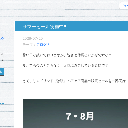
次
サマーセール実施中‼️
し
見る
2026-07-29
テーマ：
ブログ
↓
暑い日が続いておりますが、皆さま体調はいかがですか？
ラ
↓
ン
ラ
キ
夏バテも今のところなく、元気に過ごしている岩間です。
ン
ン
キ
る
グ
ン
下
グ
さて、リンドリンドでは現在ヘアケア商品の販売セールを一部実施中です
降
下
降