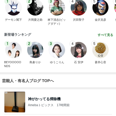
1
2
3
4
5
デーモン閣下
片岡愛之助
林下清志(ビッ
沢田聖子
金沢克彦
グダディ)
新登場ランキング
すべて見る
1
2
3
4
5
BEYOOOOO
島倉りか
ゆうこりん
石 安伊
蒼井心音
NDS
芸能人・有名人ブログ TOPへ
神がかってる掃除機
Amebaトピックス
17時間前