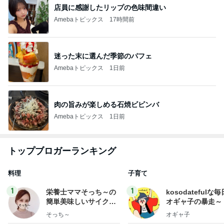
店員に感謝したリップの色味間違い
Amebaトピックス
17時間前
迷った末に選んだ季節のパフェ
Amebaトピックス
1日前
肉の旨みが楽しめる石焼ビビンバ
Amebaトピックス
1日前
トップブロガーランキング
料理
子育て
1
1
栄養士ママそっち～の
kosodatefulな毎
簡単美味しいサイクル
オギャ子の暴走～
献立
そっち～
オギャ子