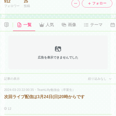
912
25
フォロー
フォロワー
投稿
一覧
人気
画像
テーマ
広告を表示できませんでした
記事の表示
絞り込みなし
2024-03-23 22:00:35
・
TeamLilly勉強会（卒業生）
次回ライブ配信は3月24日(日)20時からです
12