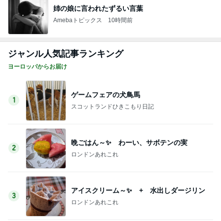
姉の娘に言われたずるい言葉
Amebaトピックス
10時間前
ジャンル人気記事ランキング
ヨーロッパからお届け
ゲームフェアの犬鳥馬
1
スコットランドひきこもり日記
晩ごはん～✨ わーい、サボテンの実
2
ロンドンあれこれ
アイスクリーム～✨ + 水出しダージリン
3
ロンドンあれこれ