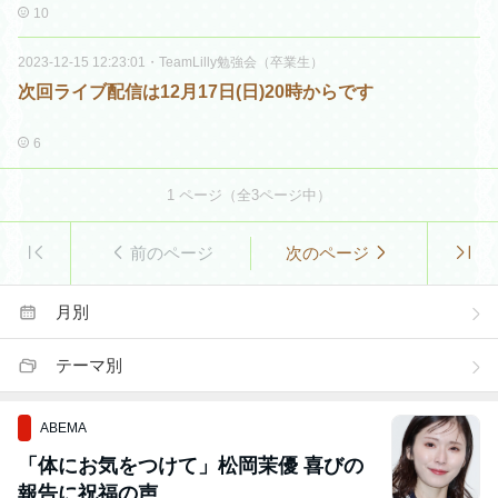
10
2023-12-15 12:23:01
・
TeamLilly勉強会（卒業生）
次回ライブ配信は12月17日(日)20時からです
6
1
ページ（全
3
ページ中）
前のページ
次のページ
月別
テーマ別
ABEMA
「体にお気をつけて」松岡茉優 喜びの
報告に祝福の声