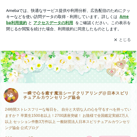
一瞬で心を癒す魔法シードクリアリング@日本スピリチュアル
カウンセリング協会
アプリをダウンロードして
ブログの更新通知
を受け取りまし
開く
ょう。
一瞬で心を癒す魔法シードクリアリング@日本スピリ
チュアルカウンセリング協会
24時間ストレスフリーな毎日を。 自分と大切な人の心を守るすべを持ってい
ますか？ 卒業生1500名以上！2700講座突破！ お陰様で全国鑑定実績2万人
以上 セッション件数3万件以上 一般財団法人日本スピリチュアルカウンセリ
ング協会 公式ブログ