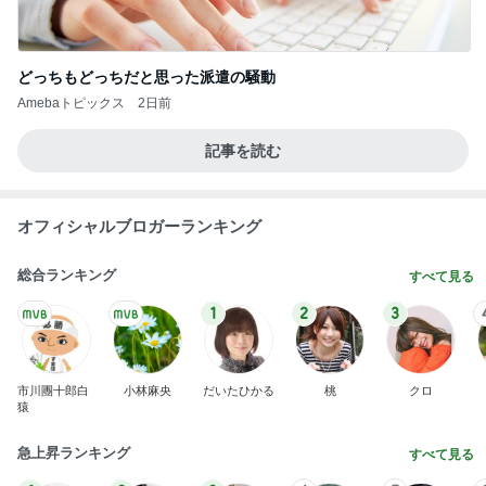
どっちもどっちだと思った派遣の騒動
Amebaトピックス
2日前
記事を読む
オフィシャルブロガーランキング
総合ランキング
すべて見る
1
2
3
市川團十郎白
小林麻央
だいたひかる
桃
クロ
猿
急上昇ランキング
すべて見る