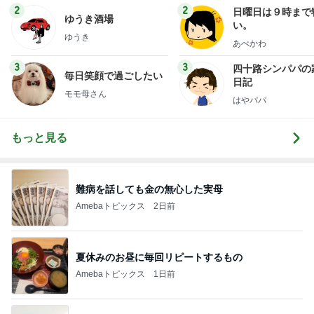
2
2
日曜日は９時まで
ゆうき酒場
い。
ゆうき
あべかわ
3
3
四十路シンパパの
毎日笑顔で過ごしたい
日記
モモ母さん
はやパパ
もっと見る
難病を話しても金の無心した実母
Amebaトピックス
2日前
夏休みのお昼に毎回リピートするもの
Amebaトピックス
1日前