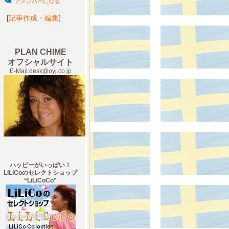
アメンバーになる
[
記事作成・編集
]
PLAN CHIME
オフシャルサイト
E-Mail:desk@oyj.co.jp
ハッピーがいっぱい！
LiLiCoのセレクトショップ
“LiLiCoCo”