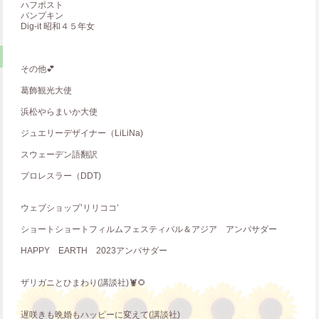
ハフポスト
パンプキン
Dig‐it 昭和４５年女
その他💕
葛飾観光大使
浜松やらまいか大使
ジュエリーデザイナー（LiLiNa)
スウェーデン語翻訳
プロレスラー（DDT)
ウェブショップ’リリココ’
ショートショートフィルムフェスティバル＆アジア アンバサダー
HAPPY EARTH 2023アンバサダー
ザリガニとひまわり(講談社)🦞🌻
遅咲きも晩婚もハッピーに変えて(講談社)