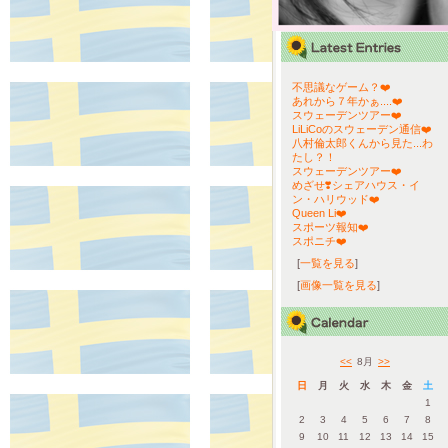
不思議なゲーム？❤️
あれから７年かぁ....❤️
スウェーデンツアー❤️
LiLiCoのスウェーデン通信❤️
八村倫太郎くんから見た...わ
たし？！
スウェーデンツアー❤️
めざせ❣️シェアハウス・イ
ン・ハリウッド❤️
Queen Li❤️
スポーツ報知❤️
スポニチ❤️
[
一覧を見る
]
[
画像一覧を見る
]
<<
8月
>>
日
月
火
水
木
金
土
1
2
3
4
5
6
7
8
9
10
11
12
13
14
15