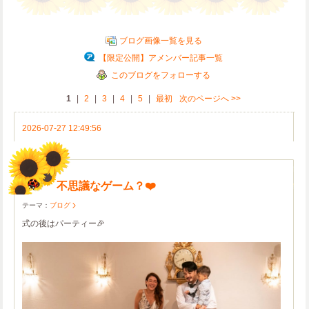
ブログ画像一覧を見る
【限定公開】アメンバー記事一覧
このブログをフォローする
1
|
2
|
3
|
4
|
5
|
最初
次のページへ
>>
2026-07-27 12:49:56
不思議なゲーム？❤️
テーマ：
ブログ
式の後はパーティー🎉