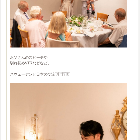
お父さんのスピーチや
馴れ初めVTRなどなど。
スウェーデンと日本の交流🇯🇵🇸🇪