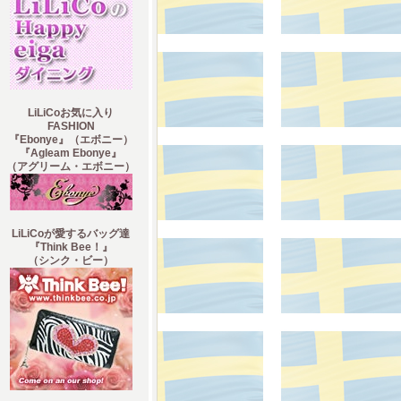
LiLiCoお気に入り
FASHION
『Ebonye』（エボニー）
『Agleam Ebonye』
（アグリーム・エボニー）
LiLiCoが愛するバッグ達
『Think Bee！』
（シンク・ビー）