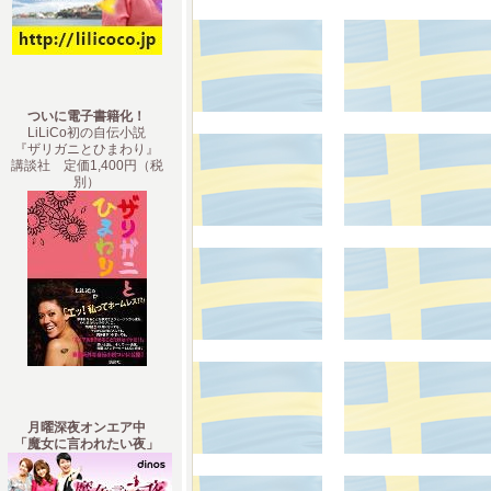
ついに電子書籍化！
LiLiCo初の自伝小説
『ザリガニとひまわり』
講談社 定価1,400円（税
別）
月曜深夜オンエア中
「魔女に言われたい夜」