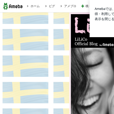
桃 後を引くうまさ
ホーム
ピグ
アメブロ
LiLi.Com Powered by Ameba