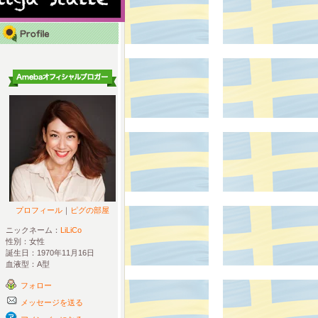
プロフィール
｜
ピグの部屋
ニックネーム：
LiLiCo
性別：
女性
誕生日：
1970年11月16日
血液型：
A型
フォロー
メッセージを送る