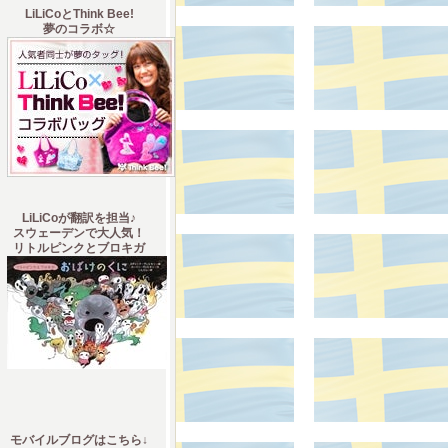
LiLiCoとThink Bee!
夢のコラボ☆
LiLiCoが翻訳を担当♪
スウェーデンで大人気！
リトルピンクとブロキガ
モバイルブログはこちら↓