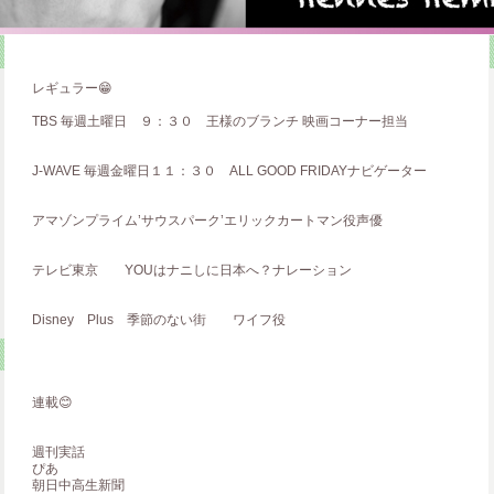
レギュラー😁
TBS 毎週土曜日 ９：３０ 王様のブランチ 映画コーナー担当
J-WAVE 毎週金曜日１１：３０ ALL GOOD FRIDAYナビゲーター
アマゾンプライム’サウスパーク’エリックカートマン役声優
テレビ東京 YOUはナニしに日本へ？ナレーション
Disney Plus 季節のない街 ワイフ役
連載😊
週刊実話
ぴあ
朝日中高生新聞