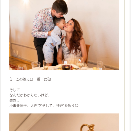
👆 この答えは一番下に🥰
そして
なんだかわからないけど、
突然...
小田井涼平、大声で"そして、神戸"を歌う😊