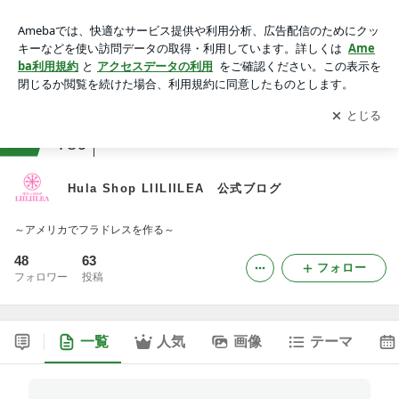
Hula Shop LIILIILEA 公式ブログ
アプリをダウンロードして
ブログの更新通知
を受け取りまし
開く
ょう。
ranking
アメリカからお届けジャンル
786
Hula Shop LIILIILEA 公式ブログ
～アメリカでフラドレスを作る～
48
63
フォロー
フォロワー
投稿
一覧
人気
画像
テーマ