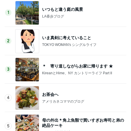
いつもと違う庭の風景
1
LA香歩ブログ
いま真剣に考えていること
2
TOKYO WOMAN's シングルライフ
＊ 寄り道しながらお家に帰ります ★
3
KireanとHime、NY カントリーライフ Part II
お茶会へ
4
アメリカネコママのブログ
母の外出＊角上魚類で買いすぎお寿司と弟の
絶品ケーキ
5