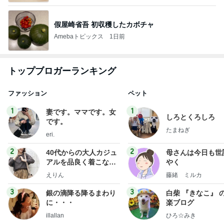
假屋崎省吾 初収穫したカボチャ
Amebaトピックス
1日前
トップブロガーランキング
ファッション
ペット
1
1
妻です。ママです。女
しろとくろしろ
です。
たまねぎ
eri.
2
2
40代からの大人カジュ
母さんは今日も世
アルを品良く着こなす
やく
ファッションブログ
えりん
藤緒 ミルカ
3
3
銀の滴降る降るまわり
白柴 『きなこ』 
に・・・
楽ブログ
illallan
ひろ☆みき