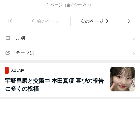
1
ページ（全
7
ページ中）
前のページ
次のページ
月別
テーマ別
ABEMA
宇野昌磨と交際中 本田真凜 喜びの報告
に多くの祝福