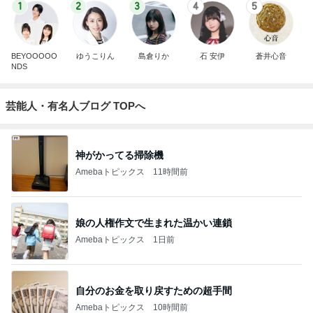
1
2
3
4
5
BEYOOOOO
ゆうこりん
島倉りか
石 安伊
蒼井心音
NDS
芸能人・有名人ブログ TOPへ
神がかってる掃除機
Amebaトピックス
11時間前
娘の人権作文で生まれた温かい連鎖
Amebaトピックス
1日前
自分のお金を取り戻すための超手間
Amebaトピックス
10時間前