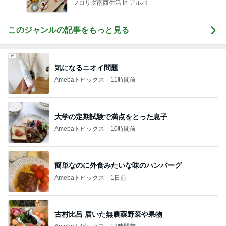
フロリダ南西生活 in アルバ
このジャンルの記事をもっと見る
気になるニオイ問題
Amebaトピックス
11時間前
大学の定期試験で満点をとった息子
Amebaトピックス
10時間前
簡単なのに外食みたいな味のハンバーグ
Amebaトピックス
1日前
古村比呂 届いた無農薬野菜や果物