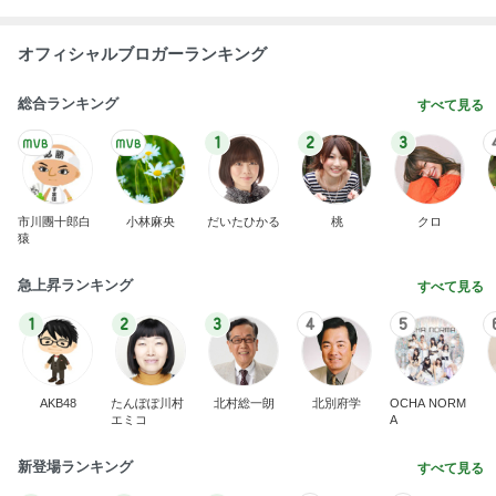
オフィシャルブロガーランキング
総合ランキング
すべて見る
1
2
3
市川團十郎白
小林麻央
だいたひかる
桃
クロ
猿
急上昇ランキング
すべて見る
1
2
3
4
5
AKB48
たんぽぽ川村
北村総一朗
北別府学
OCHA NORM
エミコ
A
新登場ランキング
すべて見る