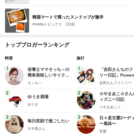
韓国マートで買ったスンドゥブが激辛
Amebaトピックス
2日前
トップブロガーランキング
料理
旅行
1
1
栄養士ママそっち～の
「吉田さんちのフ
簡単美味しいサイクル
リー日記」Powere
献立
y Ameba 吉田さ
そっち～
吉田さんファミリー
ミリーオフィシャ
ログ
2
2
☆やまあこ☆さん
ゆうき酒場
ィズニー日記
ゆうき
☆やまあこ☆
3
3
日々是甘露2〜デ
毎日笑顔で過ごしたい
ー風味〜
モモ母さん
甘露