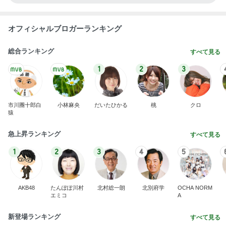
オフィシャルブロガーランキング
総合ランキング
すべて見る
1
2
3
市川團十郎白
小林麻央
だいたひかる
桃
クロ
猿
急上昇ランキング
すべて見る
1
2
3
4
5
AKB48
たんぽぽ川村
北村総一朗
北別府学
OCHA NORM
エミコ
A
新登場ランキング
すべて見る