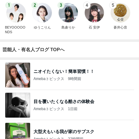
1
2
3
4
5
BEYOOOOO
ゆうこりん
島倉りか
石 安伊
蒼井心音
NDS
芸能人・有名人ブログ TOPへ
ニオイたくない！簡単習慣！！
Amebaトピックス
9時間前
目を覆いたくなる酷さの体験会
Amebaトピックス
1日前
大型犬もいる我が家のサブスク
Amebaトピックス
22時間前