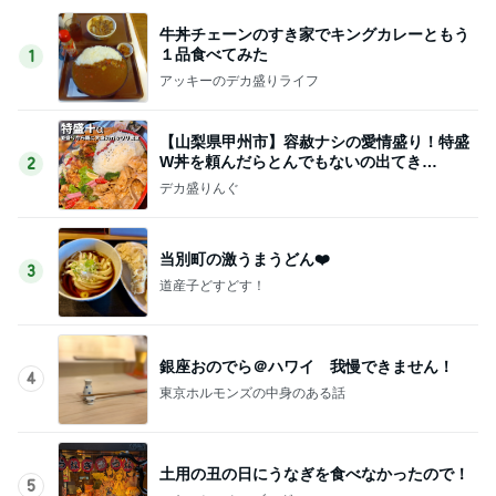
牛丼チェーンのすき家でキングカレーともう
１品食べてみた
1
アッキーのデカ盛りライフ
【山梨県甲州市】容赦ナシの愛情盛り！特盛
W丼を頼んだらとんでもないの出てき
2
た…！〜花藤食堂さん〜
デカ盛りんぐ
当別町の激うまうどん❤️
3
道産子どすどす！
銀座おのでら＠ハワイ 我慢できません！
4
東京ホルモンズの中身のある話
土用の丑の日にうなぎを食べなかったので！
5