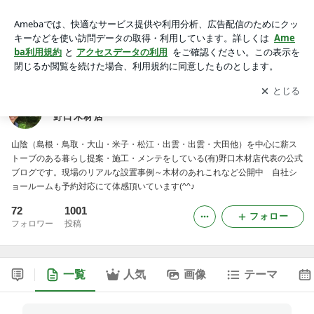
薪ストーブのある暮らしリアル設置現場ブログ｜(有)野口木材
店
アプリをダウンロードして
ブログの更新通知
を受け取りまし
開く
ょう。
薪ストーブのある暮らしリアル設置現場ブログ｜(有)
野口木材店
山陰（島根・鳥取・大山・米子・松江・出雲・出雲・大田他）を中心に薪ス
トーブのある暮らし提案・施工・メンテをしている(有)野口木材店代表の公式
ブログです。現場のリアルな設置事例～木材のあれこれなど公開中 自社シ
ョールームも予約対応にて体感頂いています(^^♪
72
1001
フォロー
フォロワー
投稿
一覧
人気
画像
テーマ