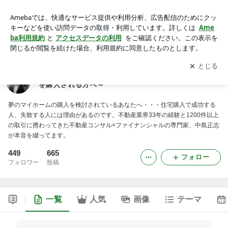
住まいのライフプランニング講座～夢のマイホームをを購入さ
れる方へ～
アプリをダウンロードして
ブログの更新通知
を受け取りまし
開く
ょう。
住まいのライフプランニング講座～夢のマイホームを
を購入される方へ～
夢のマイホームの購入を検討されているあなたへ・・・住宅購入で成功する
人、失敗する人には理由があるのです。不動産業界33年の経験と1200件以上
の取引に携わってきた不動産コンサル×ファイナンシャルの専門家、中島正志
が本音を綴ってます。
449
665
フォロー
フォロワー
投稿
一覧
人気
画像
テーマ