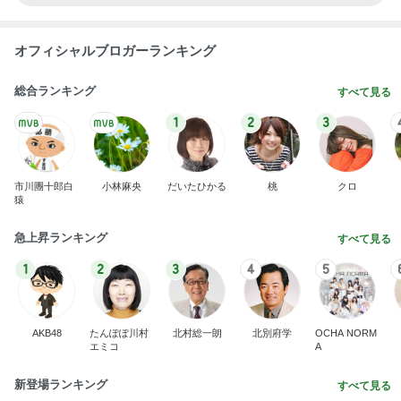
オフィシャルブロガーランキング
総合ランキング
すべて見る
1
2
3
市川團十郎白
小林麻央
だいたひかる
桃
クロ
猿
急上昇ランキング
すべて見る
1
2
3
4
5
AKB48
たんぽぽ川村
北村総一朗
北別府学
OCHA NORM
エミコ
A
新登場ランキング
すべて見る