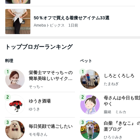
50％オフで買える着痩せアイテム33選
Amebaトピックス
1日前
トップブロガーランキング
料理
ペット
1
1
栄養士ママそっち～の
しろとくろしろ
簡単美味しいサイクル
たまねぎ
献立
そっち～
2
2
母さんは今日も世
ゆうき酒場
やく
ゆうき
藤緒 ミルカ
3
3
白柴 『きなこ』 
毎日笑顔で過ごしたい
楽ブログ
モモ母さん
ひろ☆みき