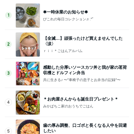
✱一時休業のお知らせ✱
1
ぴこれの毎日コレクション♬.*ﾟ
【全滅…】頑張ったけど買えませんでした
〈涙〉
2
ｒｉｉ＊ごはんアルバム
感動した分厚いソースカツ丼と我が家の茗荷
収穫とドルフィン弁当
3
共に生きる♪ 〜*車椅子の息子とお弁当の記録*〜
＊お肉屋さんからも誕生日プレゼント＊
4
みかぱちこ家のおうちでごはん
歯の厚み調整、口ゴボと長くなる人中を回避
したい
5