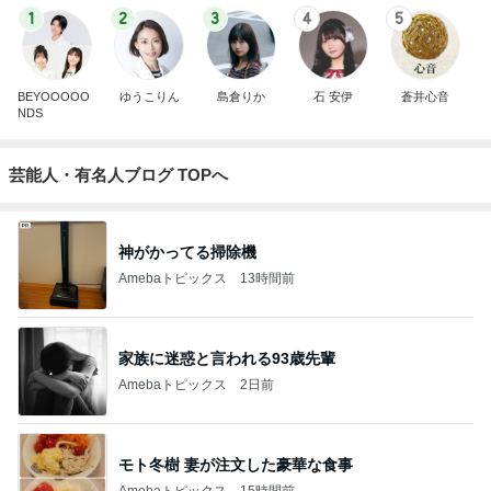
1
2
3
4
5
BEYOOOOO
ゆうこりん
島倉りか
石 安伊
蒼井心音
NDS
芸能人・有名人ブログ TOPへ
神がかってる掃除機
Amebaトピックス
13時間前
家族に迷惑と言われる93歳先輩
Amebaトピックス
2日前
モト冬樹 妻が注文した豪華な食事
Amebaトピックス
15時間前