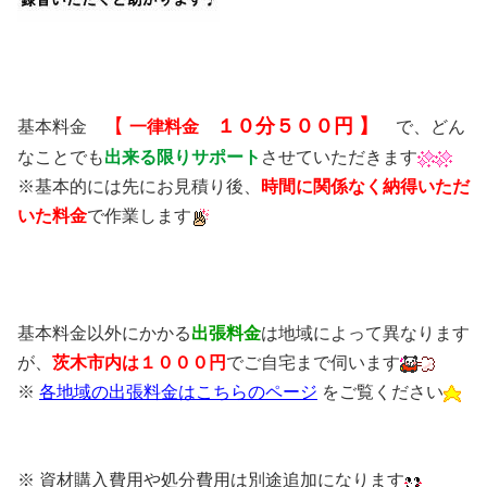
【
１０分５００円 】
基本料金
一律料金
で、どん
なことでも
出来る限りサポート
させていただきます
※基本的には先にお見積り後、
時間に関係なく納得いただ
いた料金
で作業します
基本料金以外にかかる
出張料金
は地域によって異なります
が、
茨木市内は１０００円
でご自宅まで伺います
※
各地域の出張料金はこちらのページ
をご覧ください
※ 資材購入費用や処分費用は別途追加になります