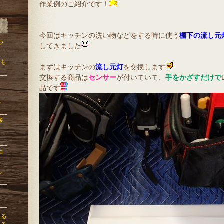
降
作業例のご紹介です！
下
降
今回はキッチンの洗い物などをする時に使う
棚下の流し元
つ
してきました
年も
まずはキッチンの
流し元灯
を交換します
交換する商品は
センサー
が付いていて、
手をかざすだけで
品です
ス
多
ョ
し
見る