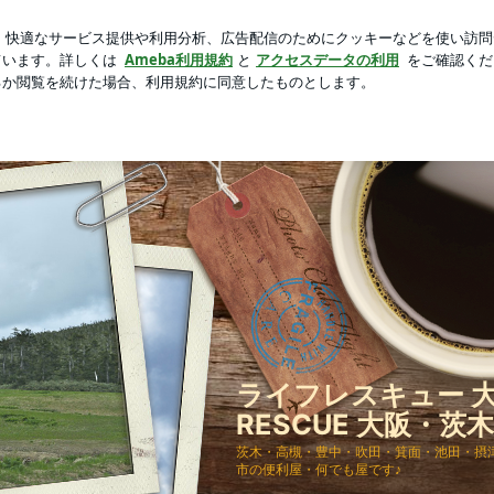
たグレーの汁
芸能人ブログ
人気ブログ
新規登録
ロ
 大阪府茨木市 / LIFE RESCUE 大阪・茨木の便利屋・何で
ライフレスキュー 大阪
RESCUE 大阪・
茨木・高槻・豊中・吹田・箕面・池田・摂
市の便利屋・何でも屋です♪