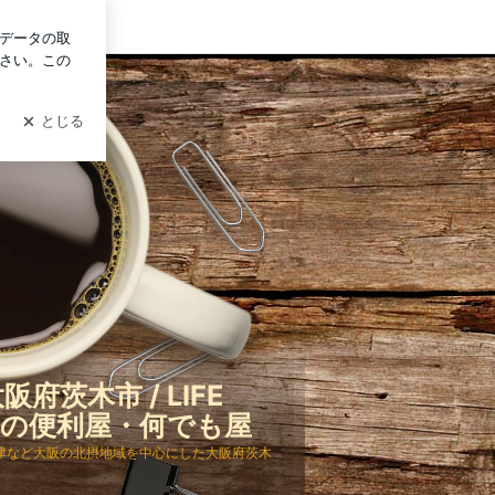
グイン
も屋
府茨木市 / LIFE
茨木の便利屋・何でも屋
津など大阪の北摂地域を中心にした大阪府茨木