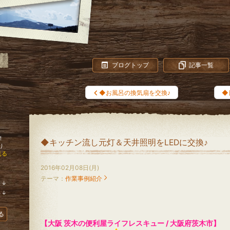
ブログトップ
記事一覧
◆お風呂の換気扇を交換♪
◆
！
◆キッチン流し元灯＆天井照明をLEDに交換♪
り
見る
2016年02月08日(月)
テーマ：
作業事例紹介
↓
ラ
↓
ン
ラ
キ
ン
ン
キ
る
グ
ン
【大阪 茨木の便利屋ライフレスキュー / 大阪府茨木市】
下
グ