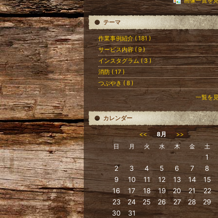
画像一覧を
テーマ
作業事例紹介 ( 181 )
サービス内容 ( 9 )
インスタグラム ( 3 )
消防 ( 17 )
つぶやき ( 8 )
一覧を
カレンダー
<<
8月
>>
日
月
火
水
木
金
土
1
2
3
4
5
6
7
8
9
10
11
12
13
14
15
16
17
18
19
20
21
22
23
24
25
26
27
28
29
30
31