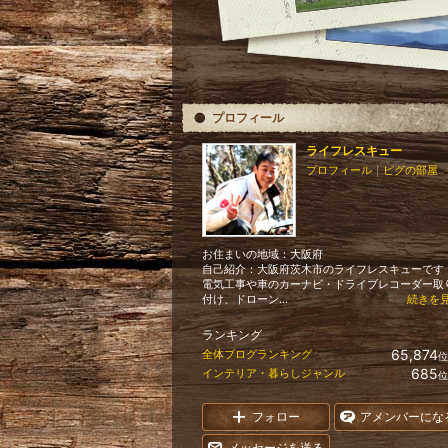
プロフィール
ライフレスキュー
プロフィール
｜
ピグの部屋
お住まいの地域：
大阪府
自己紹介：大阪府茨木市のライフレスキューです
電気工事や車のカーナビ・ドライブレコーダー取
付け、ドローン...
続きを
ランキング
65,874
全体ブログランキング
位
685
インテリア・暮らしジャンル
位
フォロー
アメンバーにな
メッセージを送る