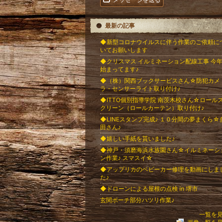
最新の記事
◆新型コロナウイルスに伴う作業のご依頼に
いてお願いします
◆クリスマス イルミネーション配線工事 今
始まってます♪
◆（株）関西ブックサービスさん☆防犯カメ
ラ・センサーライト取り付け♪
◆ITTO個別指導学院 南茨木校さん☆ロール
クリーン（ロールカーテン）取り付け♪
◆LINEスタンプ完成♪ １０分間の夢まくら☆
田さん♪
◆嬉しい手紙を貰いました♪
◆神戸・須磨海浜水族園さん☆イルミネーシ
ン作業♪ スマスイ☆
◆アップリカのベビーカー修理を動画にしま
た♪
◆ドローンによる屋根の点検 in 堺市
玄関ポーチ部分ハツリ作業♪
一覧を