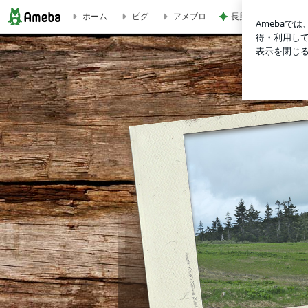
ホーム
ピグ
アメブロ
長男のシャツから出
◆キッチン流し元灯＆天井照明をLEDに交換♪ | ライフレスキュー