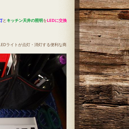
灯
と
キッチン天井の照明
を
LEDに交換
LEDライトが点灯・消灯する便利な商