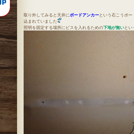
取り外してみると天井に
ボードアンカー
という石こうボー
込まれていました
照明を固定する場所にビスを入れるための
下地が無い
とい