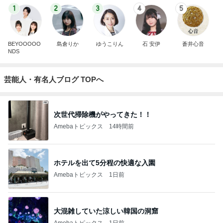
1
2
3
4
5
BEYOOOOO
島倉りか
ゆうこりん
石 安伊
蒼井心音
NDS
芸能人・有名人ブログ TOPへ
次世代掃除機がやってきた！！
Amebaトピックス
14時間前
ホテルを出て5分程の快適な入園
Amebaトピックス
1日前
大混雑していた涼しい韓国の洞窟
Amebaトピックス
1日前