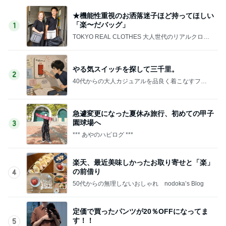
★機能性重視のお洒落迷子ほど持ってほしい
「楽〜だバッグ」
1
TOKYO REAL CLOTHES 大人世代のリアルクロー
ズ
やる気スイッチを探して三千里。
2
40代からの大人カジュアルを品良く着こなすファ
ッションブログ
急遽変更になった夏休み旅行、初めての甲子
園球場へ
3
*** あやのハピログ ***
楽天、最近美味しかったお取り寄せと「楽」
の前借り
4
50代からの無理しないおしゃれ nodoka’s Blog
定価で買ったパンツが20％OFFになってま
す！！
5