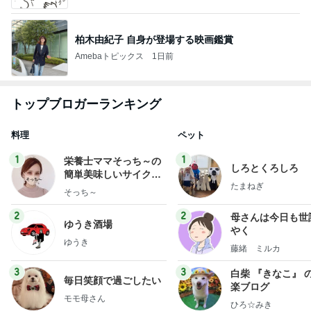
柏木由紀子 自身が登場する映画鑑賞
Amebaトピックス
1日前
トップブロガーランキング
料理
ペット
1
1
栄養士ママそっち～の
しろとくろしろ
簡単美味しいサイクル
たまねぎ
献立
そっち～
2
2
母さんは今日も世
ゆうき酒場
やく
ゆうき
藤緒 ミルカ
3
3
白柴 『きなこ』 
毎日笑顔で過ごしたい
楽ブログ
モモ母さん
ひろ☆みき