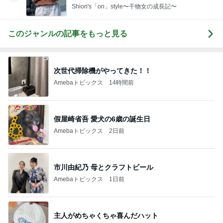
Shiori's「on」style〜干物女の成長記〜
このジャンルの記事をもっと見る
次世代掃除機がやってきた！！
Amebaトピックス
14時間前
假屋崎省吾 愛犬の6歳の誕生日
Amebaトピックス
2日前
市川由紀乃 母とクラフトビール
Amebaトピックス
1日前
主人がめちゃくちゃ喜んだハット