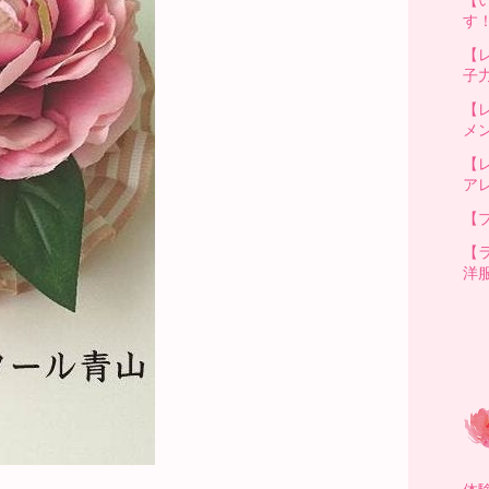
す
【
子
【
メ
【
ア
【
【
洋