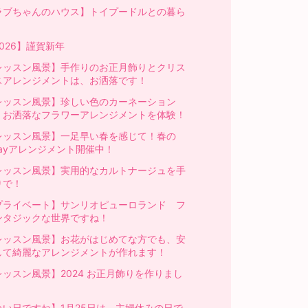
ラブちゃんのハウス】トイプードルとの暮ら
026】謹賀新年
レッスン風景】手作りのお正月飾りとクリス
スアレンジメントは、お洒落です！
レッスン風景】珍しい色のカーネーション
、お洒落なフラワーアレンジメントを体験！
レッスン風景】一足早い春を感じて！春の
Wayアレンジメント開催中！
レッスン風景】実用的なカルトナージュを手
りで！
プライベート】サンリオピューロランド フ
ンタジックな世界ですね！
レッスン風景】お花がはじめてな方でも、安
して綺麗なアレンジメントが作れます！
レッスン風景】2024 お正月飾りを作りまし
！
いい日ですね】1月25日は、主婦休みの日で