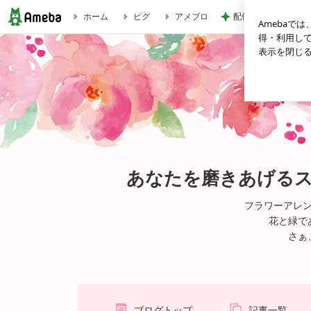
配偶者なし仕事なし
ホーム
ピグ
アメブロ
【1回 完結】ワンデーレッスン アクセサリーバックを作
あなたを磨きあげる
フラワーアレ
花と緑で
さぁ
ブログトップ
記事一覧