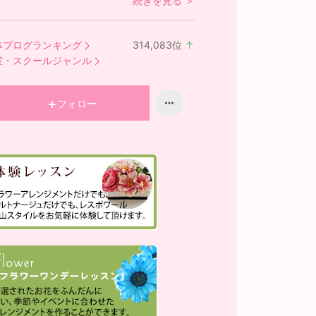
続きを見る ＞
体ブログランキング
314,083
位
↑
ラ
室・スクールジャンル
ン
キ
ン
フォロー
グ
上
昇