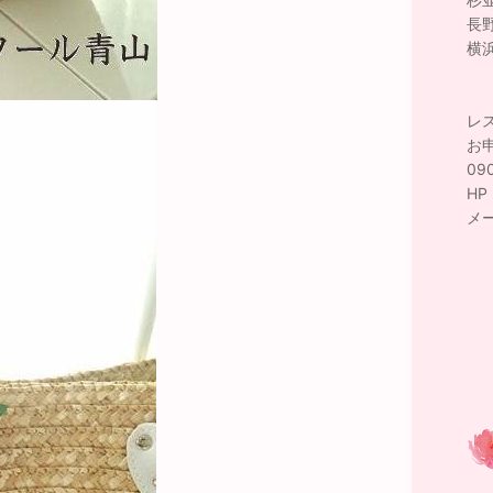
長
横
レ
お
09
H
メ