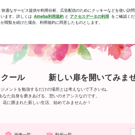
で困惑された私
芸能人ブログ
人気ブログ
新規登録
りましょう！ | あなたを磨きあげるスクール 新しい扉を
スクール 新しい扉を開いてみま
ンジメントを勉強するだけの場所とは考えないで下さいね。
あなた自身を磨きあげる、憩いのオアシスなのです。
、花に囲まれた新しい生活、始めてみませんか！
画像一覧
動画一覧