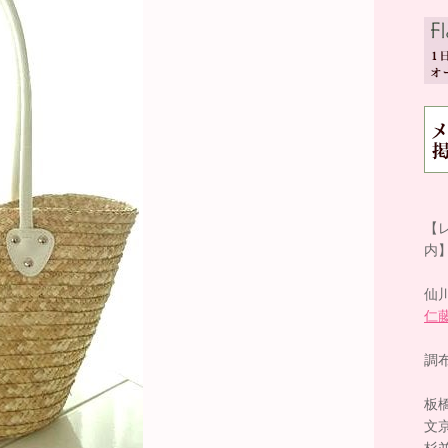
【
内
仙
仁
調
板
文
杉