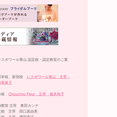
レスポワール青山 認定校・認定教室のご案
】
川本校、新宿校
レスポワール青山 主宰
藤英泉子
布校
Chouchou Fleur 主宰 後木和子
橋教室 主宰 奥田カンナ
京校 主宰 田口真由美
並校 主宰 増田恵子