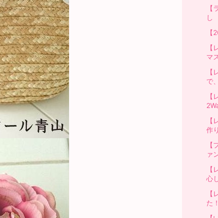
【
し
【2
【
マ
【
で
【
2
【
作
【
ァ
【
心
【
た
【