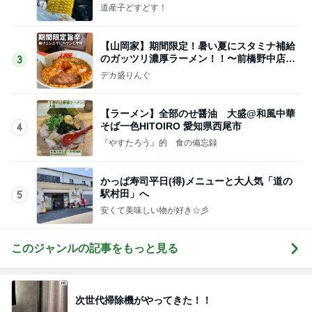
道産子どすどす！
【山岡家】期間限定！暑い夏にスタミナ補給
のガッツリ濃厚ラーメン！！〜前橋野中店さ
3
ん〜
デカ盛りんぐ
【ラーメン】全部のせ醤油 大盛@和風中華
そば一色HITOIRO 愛知県西尾市
4
『やすたろう』的 食の備忘録
かっぱ寿司平日(得)メニューと大人気「道の
駅村田」へ
5
安くて美味しい物が好き☆彡
このジャンルの記事をもっと見る
次世代掃除機がやってきた！！