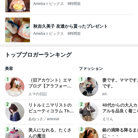
Amebaトピックス
9時間前
秋吉久美子 友達から貰ったプレゼント
Amebaトピックス
9時間前
トップブロガーランキング
美容
ファッション
1
1
（旧アカウント）エマ
妻です。ママです
ブログ【アラフォー会
です。
社売却セカンドライ
エマの日記
eri.
フ】
2
2
リトルミニマリストの
40代からの大人
ビューティコラム The
アルを品良く着こ
little minimalist's bea
ファッションブロ
あねっさ／anessa
えりん
uty colum
3
3
美人になれる、たくさ
銀の滴降る降るま
んの魔法
に・・・