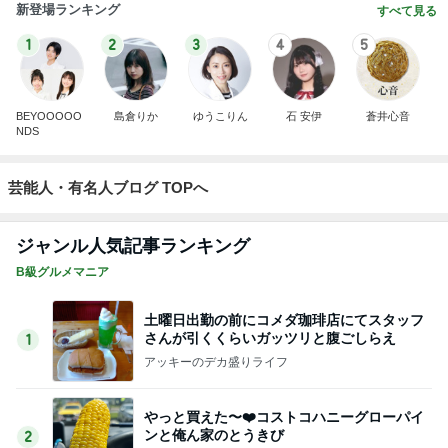
新登場ランキング
すべて見る
1
2
3
4
5
BEYOOOOO
島倉りか
ゆうこりん
石 安伊
蒼井心音
NDS
芸能人・有名人ブログ TOPへ
ジャンル人気記事ランキング
B級グルメマニア
土曜日出勤の前にコメダ珈琲店にてスタッフ
さんが引くくらいガッツリと腹ごしらえ
1
アッキーのデカ盛りライフ
やっと買えた〜❤️コストコハニーグローパイ
ンと俺ん家のとうきび
2