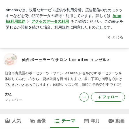
♡彩色チャイナペインティング｜仙台ポーセラーツサロン Les
ailes ＜レゼル＞
アプリをダウンロードして
ブログの更新通知
を受け取りまし
開く
ょう。
ご予約・お問合せ
ページ
仙台ポーセラーツサロン Les ailes ＜レゼル＞
仙台市青葉区のポーセラーツ・サロンLes ailes(レゼル)です ポーセラーツを
体験してみたい方から、資格取得を目指す方まで、常に丁寧な指導を心掛け
ていきたいと思っております。(体験レッスン等、随時ご予約受付中です♡）
274
フォロー
フォロワー
人気
画像
テーマ
年月
動画