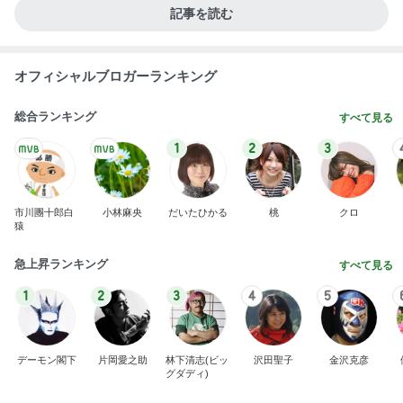
記事を読む
オフィシャルブロガーランキング
総合ランキング
すべて見る
1
2
3
市川團十郎白
小林麻央
だいたひかる
桃
クロ
猿
急上昇ランキング
すべて見る
1
2
3
4
5
デーモン閣下
片岡愛之助
林下清志(ビッ
沢田聖子
金沢克彦
グダディ)