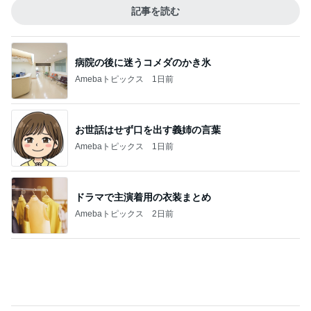
記事を読む
疲労MAXで取り入れているすっぽん
Amebaトピックス
1日前
ジャンル人気記事ランキング
ハンドメイド雑貨・手芸
久しぶりに銀テープ☆やってみたいことを体
験＆定例会♪
1
Harmony color ハッピーカラー＆アクセサリー☆毎
日が楽しくなる〜笑顔溢れるハッピーハンドメイ
ド〜横浜 都筑港北ニュータウン♪
オルガン針について
2
ド素人、シャツ作りました！