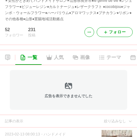
✴︎女性がときめくハンドメイドサロン✴︎山形県長井市♦️le genre de vie ♦️レジュ
フラワー♦️ビジューレジン♦️カルトナージュ♦️レザークラフト ♦️cocobijou♦️ジャ
ンボ・ウォールフラワー♦️ハーバリウム♦️アロマワックス♦️プチカラン♦️リボン♦️
その他各種♦️山形♦置賜地域活動拠点
52
231
フォロー
フォロワー
投稿
一覧
人気
画像
テーマ
広告を表示できませんでした
記事の表示
絞り込みなし
2023-02-13 08:00:13
・
ハンドメイド