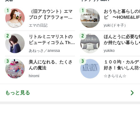
アレク ずっと無視する妹のタマラ
Amebaトピックス
2日前
スラスラ出てくる自分の嫌いなところ
Amebaトピックス
2日前
神がかってる掃除機
Amebaトピックス
16時間前
アツアツで楽しすぎたライブコーナー
Amebaトピックス
1日前