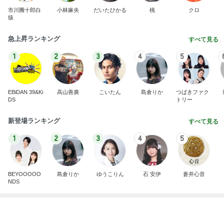
山田花子 息子が選んだお土産
Amebaトピックス
1日前
記事を読む
病院の後に迷うコメダのかき氷
Amebaトピックス
1日前