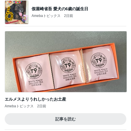
ダイソーの手芸用品を通販してみた（二重投
稿してました）
3
ド素人、シャツ作りました！
和歌山の期間限定の桃パフェ目指したらまさ
かの完売
4
大阪市大正区初♡ポーセラーツ 大阪初♡AnrinA
認定 Ribon Ribon(紹介制サロン）
Hand Made Club 8月9月ワークショップ『ズ
ズランテープで編むバック』
5
英国式紅茶専門店カパティー レンタルＢＯＸ －
埼玉県川口市
このジャンルの記事をもっと見る
次世代掃除機がやってきた！！
Amebaトピックス
16時間前