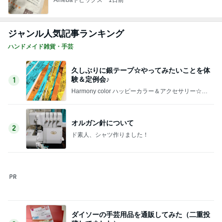
Amebaトピックス
17時間前
長引く咳で勧められたCT検査
Amebaトピックス
2日前
夫が買ってきた段ボールの有効利用
Amebaトピックス
1日前