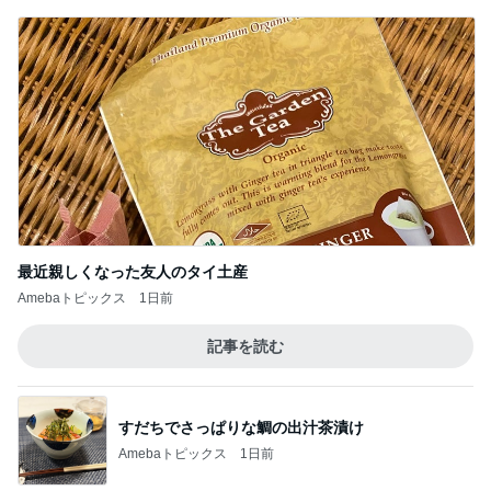
塩分が気になる早めの晩ご飯
Amebaトピックス
1日前
レジェンド松下のなんでもプレゼン！
Amebaトピックス
16時間前
チーズと卵を落とした魅惑な状態
Amebaトピックス
1日前
高橋英樹 美しいトルコキキョウ
Amebaトピックス
1日前
原田龍二 気ままな愛猫との楽しみ
Amebaトピックス
1日前