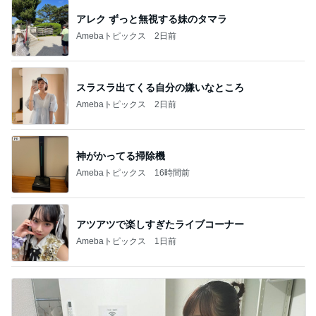
市川團十郎白
小林麻央
だいたひかる
桃
クロ
猿
急上昇ランキング
すべて見る
1
2
3
4
5
EBiDAN 39&Ki
高山善廣
こいたん
島倉りか
つばきファク
DS
トリー
新登場ランキング
すべて見る
1
2
3
4
5
BEYOOOOO
島倉りか
ゆうこりん
石 安伊
蒼井心音
NDS
芸能人・有名人ブログ TOPへ