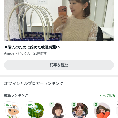
次世代掃除機がやってきた！！
Amebaトピックス
16時間前
やっとコンプできたカプセルトイ
Amebaトピックス
1日前
雷様が入ってくると信じている子
Amebaトピックス
2日前
普段使いとレジャー用の日焼け止め
Amebaトピックス
1日前
陶器の回収日を逃してしまった玄関
Amebaトピックス
1日前