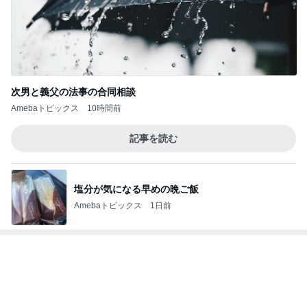
皆が羨む大学に25年勤めた幸運
Amebaトピックス
22時間前
週に1回しか検診日がない婦人科
Amebaトピックス
1日前
堀ちえみ ローソンのヨーグルト
Amebaトピックス
2日前