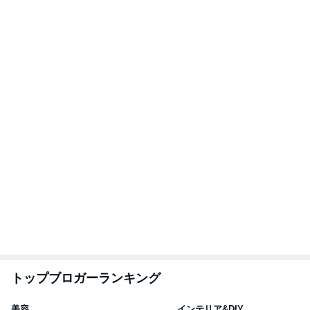
1
1
（旧アカウント）エマ
おうちと暮らしの
ブログ【アラフォー会
ピ 〜HOME&LI
社売却セカンドライ
エマの日記
yuki (ドキ子）
フ】
2
2
リトルミニマリストの
ほんとうに必要な
ビューティコラム The
か持たない暮らし
little minimalist's bea
ep Life Simple
あねっさ／anessa
yukiko
uty colum
ンテリアのきろく
3
3
美人になれる、たくさ
１００均・カルデ
んの魔法
好き！食いしん坊
らりん☆のブログ
hiromi
☆きらりん☆
もっと見る
AKINA 父に次女を預け乗った乗り物
Amebaトピックス
1日前