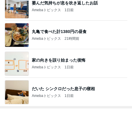
萎んだ気持ちが息を吹き返したお話
Amebaトピックス
1日前
丸亀で食べた計1380円の昼食
Amebaトピックス
21時間前
家の向きを誤り始まった後悔
Amebaトピックス
1日前
だいた シンクロだった息子の寝相
Amebaトピックス
1日前
トップブロガーランキング
美容
インテリア&DIY