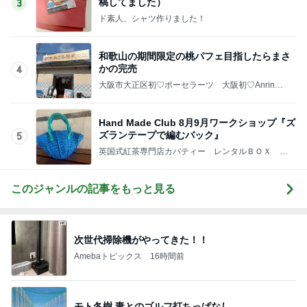
小川菜摘 財布などが入った透明バッグ
Amebaトピックス
1日前
記事を読む
コストコで我慢スイッチが壊れた旦那
Amebaトピックス
10時間前
渡すために頂いたオムツとお菓子
Amebaトピックス
1日前
堀ちえみの夫 メンマ入り納豆ごはん
Amebaトピックス
1日前