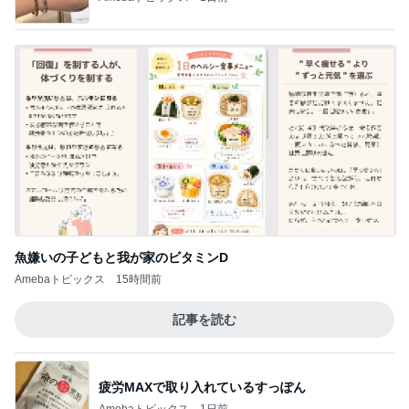
最近親しくなった友人のタイ土産
Amebaトピックス
1日前
記事を読む
すだちでさっぱりな鯛の出汁茶漬け
Amebaトピックス
1日前
だいた 入院から1ヶ月経った母