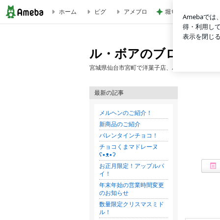
ホーム
ピグ
アメブロ
堀ちえみ 胴が長い
ル・ボアのブログ
ル・ボアのブログ
宮城県仙台市宮町で洋菓子店、パティスリールボ
最新の記事
メルヘンのご紹介！
新商品のご紹介
バレンタインチョコ！
チョコくまマドレーヌ
ʕ•ᴥ•ʔ
お正月限定！アップルパ
イ！
年末年始の営業時間変更
のお知らせ
数量限定クリスマスミド
ル！