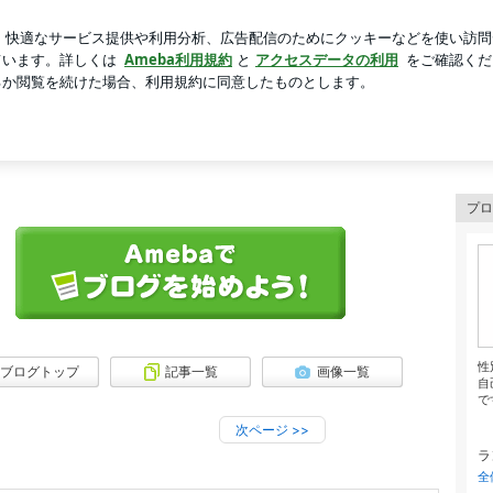
トイプードル
芸能人ブログ
人気ブログ
新規登録
ログ
アのお店のブログです！
プロ
性
ブログトップ
記事一覧
画像一覧
自
で
次ページ
>>
ラ
全