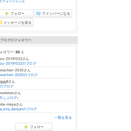
ラフォージャンル
ン
キ
ン
フォロー
アメンバーになる
グ
上
メッセージを送る
昇
ブログのフォロワー
ォロワー:
30
人
azu-20191022さん
azu-20191022のブログ
awachan-2020さん
awachan-2020のブログ
gggg8さん
のブログ
urumimonさん
久しぶログ♪
hite-mayaさん
ra_kira_daisukiのブログ
一覧を見る
フォロー