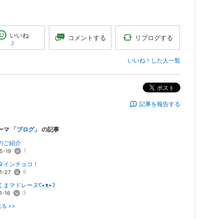
いいね
リブログする
コメントする
2
いいね！した人一覧
ポスト
記事を報告する
ーマ 「
ブログ
」 の記事
のご紹介
1
5-19
タインチョコ！
6
1-27
まマドレーヌʕ•ᴥ•ʔ
3
1-16
る >>