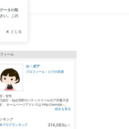
イン
フィール
ル・ボア
プロフィール
｜
ピグの部屋
別：
女性
己紹介：仙台宮町のパティスリールボア洋菓子店
す。 ホームページアドレスは http://sendai-...
続きを見る
ンキング
314,083
体ブログランキング
位
↑
ラ