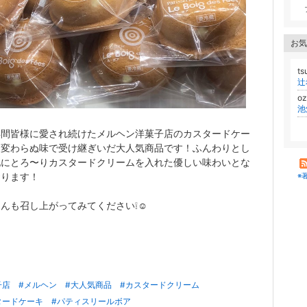
お気
ts
o
年間皆様に愛され続けたメルヘン洋菓子店のカスタードケー
、変わらぬ味で受け継ぎいだ大人気商品です！ふんわりとし
地にとろ〜りカスタードクリームを入れた優しい味わいとな
おります！
※
んも召し上がってみてください❕☺️
子店
#メルヘン
#大人気商品
#カスタードクリーム
タードケーキ
#パティスリールボア