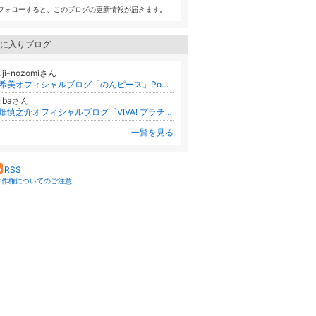
フォローすると、このブログの更新情報が届きます。
に入りブログ
uji-nozomiさん
辻希美オフィシャルブログ「のんピース」Powered by Ameba
更新
zibaさん
池畑慎之介オフィシャルブログ「VIVA! プラチナ人生!!」 Powered by Ameba
一覧を見る
RSS
著作権についてのご注意