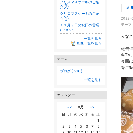
クリスマスケーキのご紹
介②
メ
クリスマスケーキのご紹
介①
2022-0
テーマ
１１月３日の祝日の営業
について。
みな
一覧を見る
画像一覧を見る
報告遅
キTV
テーマ
今回
をご
ブログ ( 536 )
一覧を見る
カレンダー
<<
8月
>>
日
月
火
水
木
金
土
1
2
3
4
5
6
7
8
9
10
11
12
13
14
15