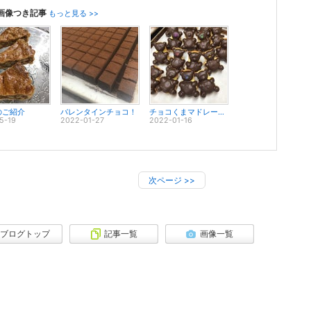
画像つき記事
もっと見る >>
のご紹介
バレンタインチョコ！
チョコくまマドレーヌʕ•ᴥ•ʔ
5-19
2022-01-27
2022-01-16
次ページ
>>
ブログトップ
記事一覧
画像一覧