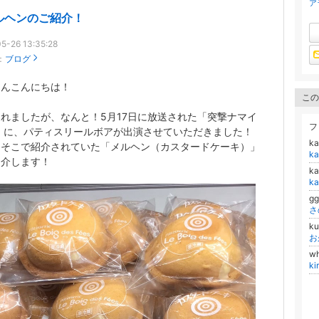
ア
ルヘンのご紹介！
5-26 13:35:28
：
ブログ
さんこんにちは！
この
れましたが、なんと！5月17日に放送された「突撃ナマイ
フ
」に、パティスリールボアが出演させていただきました！
k
はそこで紹介されていた「メルヘン（カスタードケーキ）」
k
紹介します！
k
k
g
さ
k
お
w
ki