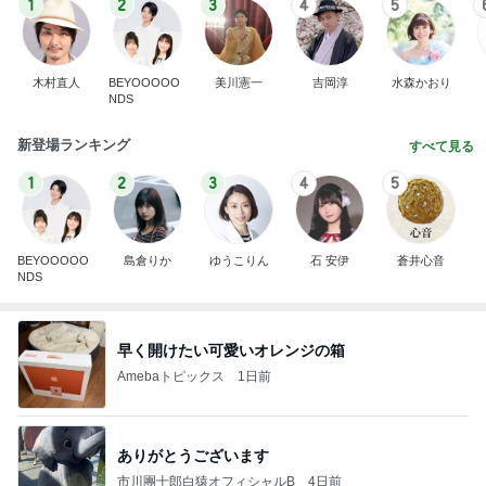
1
2
3
4
5
木村直人
BEYOOOOO
美川憲一
吉岡淳
水森かおり
NDS
新登場ランキング
すべて見る
1
2
3
4
5
BEYOOOOO
島倉りか
ゆうこりん
石 安伊
蒼井心音
NDS
早く開けたい可愛いオレンジの箱
Amebaトピックス
1日前
ありがとうございます
市川團十郎白猿オフィシャルB
4日前