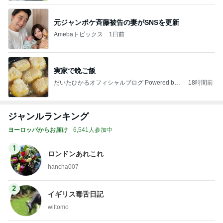
元ジャンポケ斉藤被告の妻がSNSを更新
Amebaトピックス
1日前
実家で晩ご飯
だいたひかるオフィシャルブログ Powered by
18時間前
Ameba
ジャンルランキング
ヨーロッパからお届け
6,541人参加中
1
ロンドンあれこれ
hancha007
2
イギリス毒舌日記
wiltomo