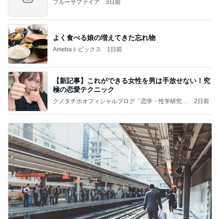
ブルーサファイア
3日前
よく食べる娘の増えてきた忘れ物
Amebaトピックス
1日前
【新記事】これができる女性を男は手放せない！究
極の恋愛テクニック
クノタチホオフィシャルブログ「恋学・性学研究
2日前
室」Powered by Ameba