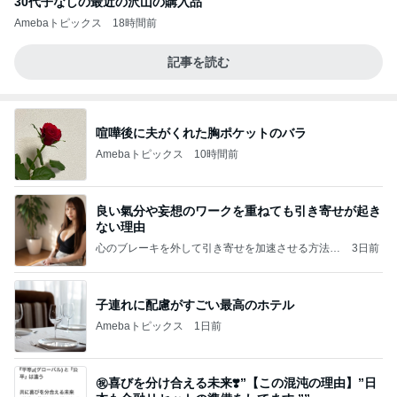
30代子なしの最近の沢山の購入品
Amebaトピックス
18時間前
記事を読む
喧嘩後に夫がくれた胸ポケットのバラ
Amebaトピックス
10時間前
良い氣分や妄想のワークを重ねても引き寄せが起き
ない理由
心のブレーキを外して引き寄せを加速させる方法：
3日前
引き寄せ研究所
子連れに配慮がすごい最高のホテル
Amebaトピックス
1日前
㊗️喜びを分け合える未来❣️”【この混沌の理由】”⽇