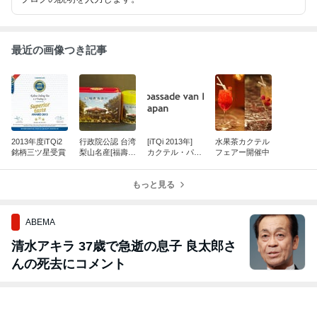
最近の画像つき記事
2013年度iTQi2
行政院公認 台湾
[iTQi 2013年]
水果茶カクテル
銘柄三ツ星受賞
梨山名産[福壽長
カクテル・パー
フェアー開催中
青茶]春茶紹介
ティーin東京駐
日ベルキー王国
もっと見る
大使館
ABEMA
清水アキラ 37歳で急逝の息子 良太郎さ
んの死去にコメント