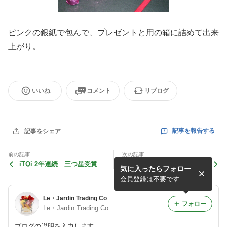
ピンクの銀紙で包んで、プレゼントと用の箱に詰めて出来
上がり。
いいね
コメント
リブログ
記事を報告する
記事をシェア
前の記事
次の記事
iTQi 2年連続 三つ星受賞
素敵なジャズライブ演奏の名
気に入ったらフォロー
店 レフトアローンさんに
て、弊社の水果茶がメニュー
会員登録は不要です
に加えて頂きました。
Le・Jardin Trading Co
フォロー
Le・Jardin Trading Co
ブログの説明を入力します。