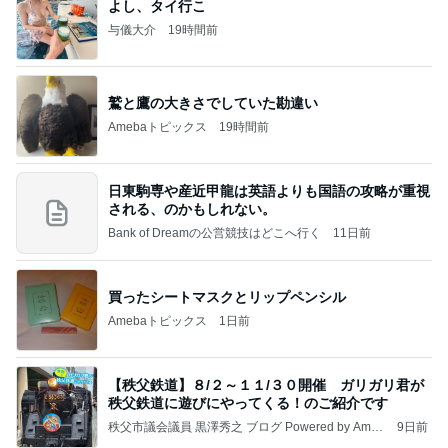
よし、タイ行こ
与儀大介
19時間前
鷲と鷹の大きさでしていた勘違い
Amebaトピックス
19時間前
日東駒専や産近甲龍は英語よりも国語の攻略が重視
される、のかもしれない。
Bank of Dreamの公営競技はどこへ行く
11日前
買ったシートマスクとリップペンシル
Amebaトピックス
1日前
【秩父鉄道】８/２～１１/３０開催 ガリガリ君が
秩父鉄道に遊びにやってくる！のご紹介です
秩父市議会議員 黒澤秀之 ブログ Powered by Ameb
9日前
a