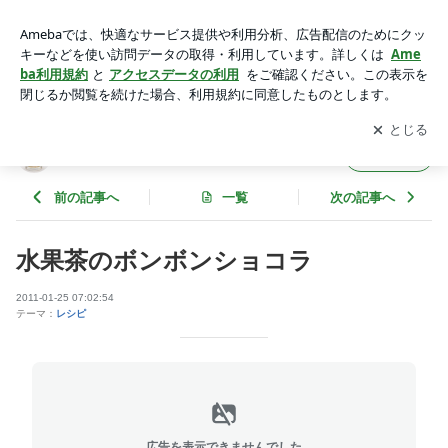
水果茶のボンボンショコラ | Le・Jardin Trading Co
アプリをダウンロードして
ブログの更新通知
を受け取りまし
開く
ょう。
Le・Jardin Trading Co
フォロー
前の記事へ
一覧
次の記事へ
水果茶のボンボンショコラ
2011-01-25 07:02:54
テーマ：
レシピ
広告を表示できませんでした