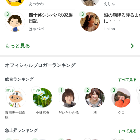
ファッションブロ
あべかわ
えりん
3
3
四十路シンパパの家族
銀の滴降る降るま
日記
に・・・
はやパパ
illallan
もっと見る
オフィシャルブロガーランキング
総合ランキング
すべて見る
1
2
3
市川團十郎白
小林麻央
だいたひかる
桃
クロ
猿
急上昇ランキング
すべて見る