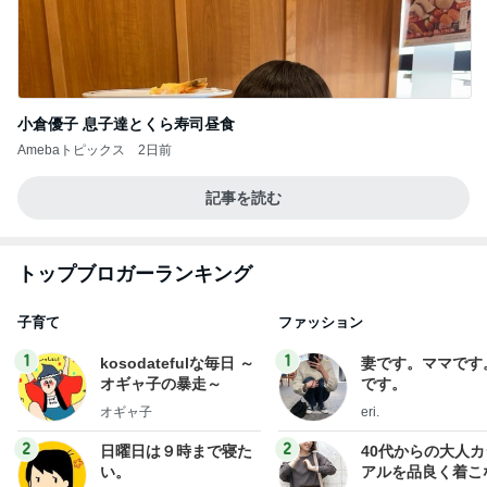
小倉優子 息子達とくら寿司昼食
Amebaトピックス
2日前
記事を読む
トップブロガーランキング
子育て
ファッション
1
1
kosodatefulな毎日 ～
妻です。ママです
オギャ子の暴走～
です。
オギャ子
eri.
2
2
日曜日は９時まで寝た
40代からの大人
い。
アルを品良く着こ