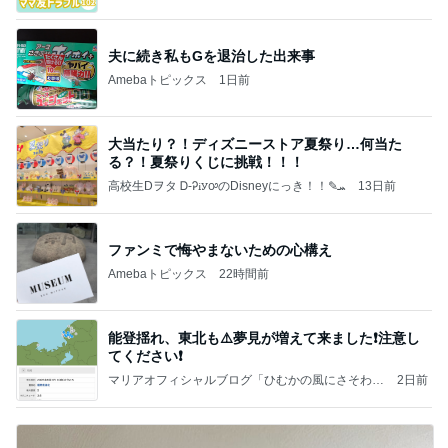
夫に続き私もGを退治した出来事
Amebaトピックス
1日前
大当たり？！ディズニーストア夏祭り…何当た
る？！夏祭りくじに挑戦！！！
高校生Dヲタ Ꭰ-ᎮꭵꭹꭴのDisneyにっき！！✎ܚ
13日前
ファンミで悔やまないための心構え
Amebaトピックス
22時間前
能登揺れ、東北も⚠️夢見が増えて来ました❗️注意し
てください❗️
マリアオフィシャルブログ「ひむかの風にさそわれ
2日前
て」Powered by Ameba