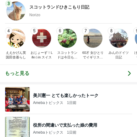
3
スコットランドひきこもり日記
Norizo
4
5
6
7
8
ええかげん英
おじょーず！L
スコットラン
60才 女ひとり
みんのドイツ
国田舎暮らし
ife☆in スイス
ドは今日も曇
でイギリスに
日記
り空
移住
もっと見る
美川憲一 とても楽しかったトーク
Amebaトピックス
1日前
役所の間違いで支払った娘の費用
Amebaトピックス
1日前