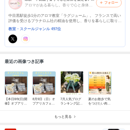
フォロー
アロマがある暮らし。香りで心と身体を元気にする。
中目黒駅徒歩1分のアロマ教室「ラグジューム」。 フランスで高い
評価を受けるプラナロム社の精油を使用し、香りを暮らしに取り入
れるセルフケアをご提案しています。 JAA日本アロマコーディネ
教室・スクールジャンル 497位
ーター協会認定校／NARD JAPAN認定校。
最近の画像つき記事
【本日8/9(日)開
8月9日（日）オ
7月人気ブログ
夏のお散歩で気
催】オプアリカ
プアリカフェで
ランキング記事
をつけたい肉球
フェで肉球クリ
肉球クリームを
★BEST5★GRA
ケア｜アスファ
ーム販売中！愛
販売します
FFから届いた、
ルトの温度と愛
犬の肉球にやさ
もっと見る
夏の素敵な贈り
犬を守るポイン
しい保湿ケアを
物
ト