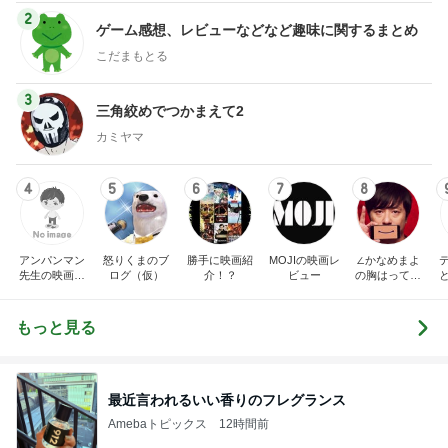
2
ゲーム感想、レビューなどなど趣味に関するまとめ
こだまもとる
3
三角絞めでつかまえて2
カミヤマ
4
5
6
7
8
アンパンマン
怒りくまのブ
勝手に映画紹
MOJIの映画レ
∠かなめまよ
先生の映画講
ログ（仮）
介！？
ビュー
の胸はって行
座
け〜！自信持
って行け〜！
もっと見る
最近言われるいい香りのフレグランス
Amebaトピックス
12時間前