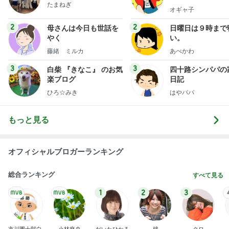
たまねぎ
オギャ子
2
2
母さんは今日も世話を
日曜日は９時まで
やく
い。
藤緒 ミルカ
あべかわ
3
3
白柴 『きなこ』 のお気
四十路シンパパの
楽ブログ
日記
ひろ☆みき
はやパパ
もっと見る
オフィシャルブロガーランキング
総合ランキング
すべて見る
1
2
3
市川團十郎白
小林麻央
だいたひかる
桃
クロ