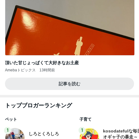
頂いた甘じょっぱくて大好きなお土産
Amebaトピックス
13時間前
記事を読む
トップブロガーランキング
ペット
子育て
1
1
kosodatefulな毎
しろとくろしろ
オギャ子の暴走～