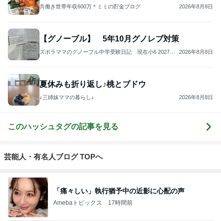
共働き世帯年収600万＊ミミの貯金ブログ
2026年8月8日
【グノーブル】 5年10月グノレブ対策
ズボラママのグノーブル中学受験日記 現在小6 2027受
2026年8月8日
験
夏休みも折り返し♪桃とブドウ
♪三姉妹ママの暮らし♪
2026年8月8日
このハッシュタグの記事を見る
芸能人・有名人ブログ TOPへ
「痛々しい」執行猶予中の近影に心配の声
Amebaトピックス
17時間前