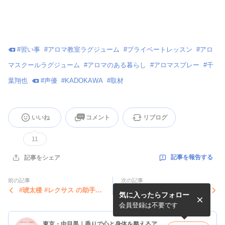
#
習い事
#
アロマ教室ラグジューム
#
プライベートレッスン
#
アロ
マスクールラグジューム
#
アロマのある暮らし
#
アロマスプレー
#
千
葉翔也
#
声優
#
KADOKAWA
#
取材
いいね
コメント
リブログ
11
記事を報告する
記事をシェア
前の記事
次の記事
#琥太楼 #レクサス の助手席
#肺水腫 昨日、今日の#低気
気に入ったらフォロー
から、ママ開けてって顔して
圧 で。また、#呼吸困難 の #
た覗いてる昨日、#動物病
琥太楼朝方の咳が、酷くて...
会員登録は不要です
院...
東京・中目黒｜香りで心と身体を整えるアロマラグジューム