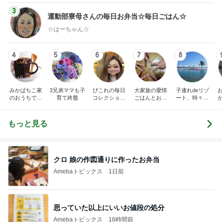
3
運動部寮母さんの毎日お弁当☆毎日ごはん☆
☆はーちゃん☆
4
5
6
7
8
みかぱちこ家
3兄弟ママも子
ぴこれの毎日
大家族の愛情
子連れdeリゾ
のおうちでご
育て終盤
コレクション
ごはんとお弁
ート、時々キ
はん
♬.*ﾟ
当❤︎
ャラ弁
5
ブ
もっと見る
クロ 娘の作図通りに作ったお弁当
Amebaトピックス
1日前
思っていた以上にいいお値段の処分
Amebaトピックス
16時間前