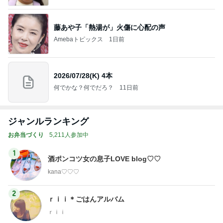
藤あや子「熱湯が」火傷に心配の声
Amebaトピックス
1日前
2026/07/28(K) 4本
何でかな？何でだろ？
11日前
ジャンルランキング
お弁当づくり
5,211人参加中
1
酒ポンコツ女の息子LOVE blog♡♡
kana♡♡♡
2
ｒｉｉ＊ごはんアルバム
ｒｉｉ