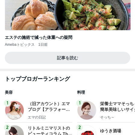
エステの施術で減った体重への疑問
Amebaトピックス
1日前
記事を読む
トップブロガーランキング
美容
料理
1
1
（旧アカウント）エマ
栄養士ママそっち
ブログ【アラフォー会
簡単美味しいサイ
社売却セカンドライ
献立
エマの日記
そっち～
フ】
2
2
リトルミニマリストの
ゆうき酒場
ビューティコラム The