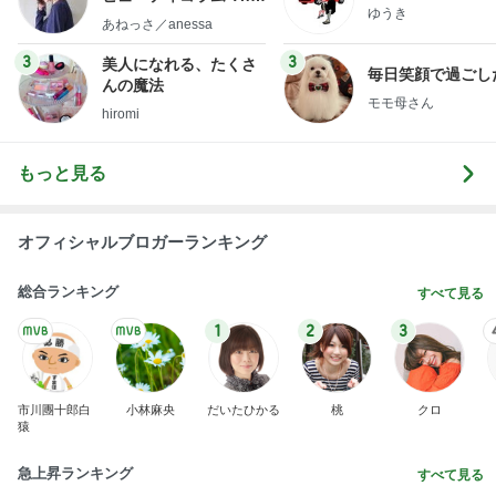
ゆうき
little minimalist's bea
あねっさ／anessa
uty colum
3
3
美人になれる、たくさ
毎日笑顔で過ごし
んの魔法
モモ母さん
hiromi
もっと見る
オフィシャルブロガーランキング
総合ランキング
すべて見る
1
2
3
市川團十郎白
小林麻央
だいたひかる
桃
クロ
猿
急上昇ランキング
すべて見る