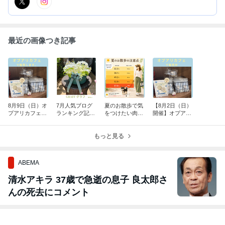
最近の画像つき記事
8月9日（日）オ
7月人気ブログ
夏のお散歩で気
【8月2日（日）
プアリカフェで
ランキング記事
をつけたい肉球
開催】オプアリ
肉球クリームを
★BEST5★GRA
ケア｜アスファ
カフェでラグジ
販売します
FFから届いた、
ルトの温度と愛
ュームの肉球ク
夏の素敵な贈り
もっと見る
犬を守るポイン
リームを販売し
物
ト
ています
ABEMA
清水アキラ 37歳で急逝の息子 良太郎さ
んの死去にコメント