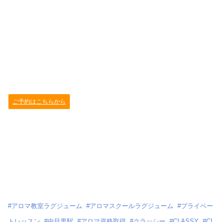
ご予約はこちらから
#
アロマ教室ラグジューム
#
アロマスクールラグジューム
#
プライベー
トレッスン
#
中目黒駅
#
アロマ資格取得
#
クラッシー
#
CLASSY
#
CL