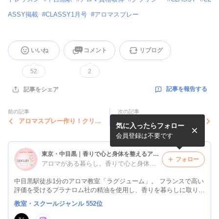
ASSY掲載
#
CLASSY1月号
#
アロマスプレー
いいね
コメント
リブログ
52
2
記事を報告する
記事をシェア
前の記事
次の記事
アロマスプレー作り！クリス
ディフューザー☆☆愛犬チワ
気に入ったらフォロー
マスイブにカップルで想い出
ワの琥太楼くん心臓病の持病
作り～若いっていいな～
があり、寒さのせいで、朝
会員登録は不要です
方、...
東京・中目黒｜香りで心と身体を整えるアロマラグジューム
フォロー
アロマがある暮らし。香りで心と身体を元気にする。
中目黒駅徒歩1分のアロマ教室「ラグジューム」。 フランスで高い
評価を受けるプラナロム社の精油を使用し、香りを暮らしに取り入
れるセルフケアをご提案しています。 JAA日本アロマコーディネ
教室・スクールジャンル 552位
ーター協会認定校／NARD JAPAN認定校。