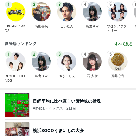
1
2
3
4
5
EBiDAN 39&Ki
高山善廣
こいたん
島倉りか
つばきファク
DS
トリー
新登場ランキング
すべて見る
1
2
3
4
5
BEYOOOOO
島倉りか
ゆうこりん
石 安伊
蒼井心音
NDS
日経平均に比べ寂しい優待株の状況
Amebaトピックス
2日前
横浜SOGOうまいもの大会