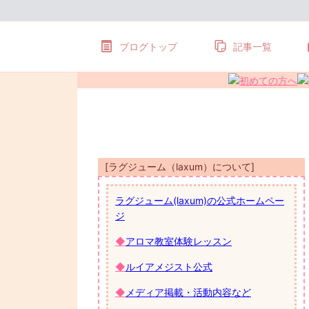
ブログトップ
記事一覧
[ラグジューム（laxum）について]
ラグジューム(laxum)の公式ホームペー
ジ
◆
アロマ教室体験レッスン
◆
ルイアメジスト公式
◆
メディア掲載・活動内容など