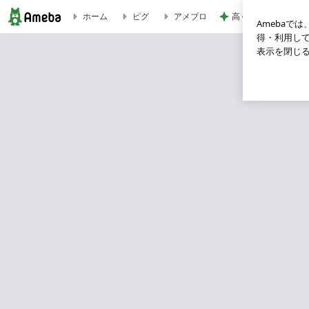
高くて買えないコス
ホーム
ピグ
アメブロ
アロマで備える家庭の健康管理 〜精油を学ぶセルフケア〜『ヘ