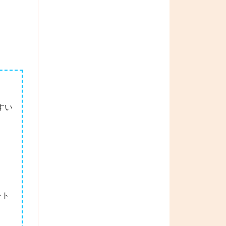
すい
ート