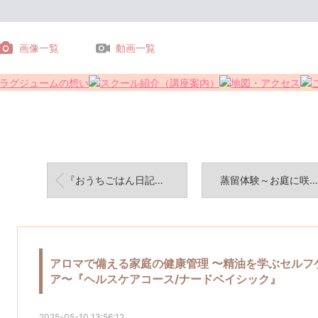
画像一覧
動画一覧
『おうちごはん日記～ヒレカツカレー&トマトサラダ☆4ワン大騒ぎの夕食タイム』
蒸留体験～お庭に咲いてるレモンバームのハーブで水蒸気蒸留法を確認～優雅な時間
アロマで備える家庭の健康管理 〜精油を学ぶセルフ
ア〜『ヘルスケアコース/ナードベイシック』
2025-05-10 13:56:12