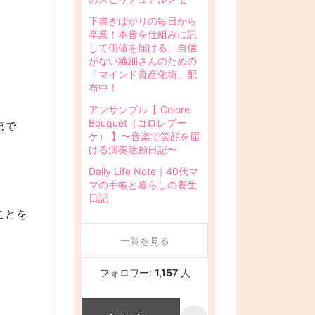
下書きばかりの毎日から
卒業！本音を仕組みに託
して価値を届ける。自信
がない繊細さんのための
「マインド資産化術」配
布中！
アンサンブル【 Colore
Bouquet（コロレブー
恵で
ケ） 】〜音楽で笑顔を届
ける演奏活動日記〜
Daily Life Note｜40代マ
マの手帳と暮らしの養生
日記
ことを
一覧を見る
フォロワー:
1,157
人