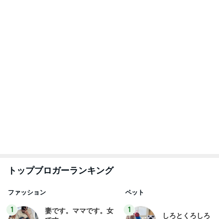
たまねぎ
eri.
2
2
40代からの大人カジュ
母さんは今日も世
アルを品良く着こなす
やく
ファッションブログ
えりん
藤緒 ミルカ
3
3
銀の滴降る降るまわり
白柴 『きなこ』 
に・・・
楽ブログ
illallan
ひろ☆みき
もっと見る
真野恵里菜 鮭が主菜の夕食献立
Amebaトピックス
9時間前
高橋英樹 ゴルフ前の焼き魚定食
Amebaトピックス
9時間前