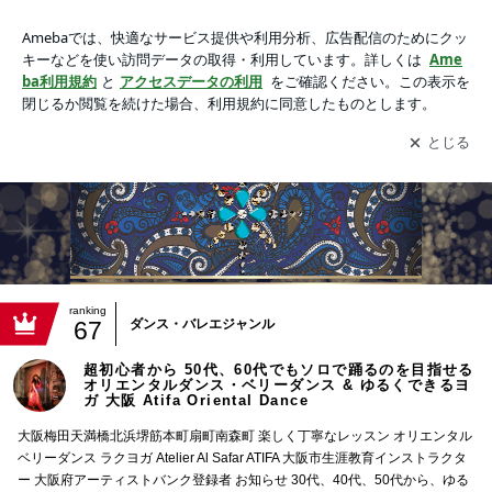
超初心者から 50代、60代でもソロで踊るのを目指せるオリエ
ンタルダンス・ベリーダンス & ゆるくできるヨガ 大阪 Atifa Or
アプリをダウンロードして
ブログの更新通知
を受け取りまし
開く
iental Dance
ょう。
ranking
67
ダンス・バレエジャンル
超初心者から 50代、60代でもソロで踊るのを目指せる
オリエンタルダンス・ベリーダンス & ゆるくできるヨ
ガ 大阪 Atifa Oriental Dance
大阪梅田天満橋北浜堺筋本町扇町南森町 楽しく丁寧なレッスン オリエンタル
ベリーダンス ラクヨガ Atelier Al Safar ATIFA 大阪市生涯教育インストラクタ
ー 大阪府アーティストバンク登録者 お知らせ 30代、40代、50代から、ゆる