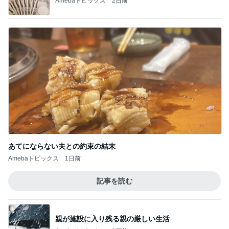
リーダー修行記（社交ダンス）
プロのドレス・たまにはモダンも踊ります
4
10ダンサーまゆの言いたい放題♡社交ダンスと競
技ダンス
地震後、最初のレッスン
5
ともぶーのお気楽な日常
このジャンルの記事をもっと見る
次世代掃除機がやってきた！！
Amebaトピックス
20時間前
今すぐ着られる服の超目玉セール