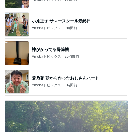
急上昇ランキング
すべて見る
1
2
3
4
5
AKB48
たんぽぽ川村
北村総一朗
北別府学
OCHA NORM
エミコ
A
新登場ランキング
すべて見る
1
2
3
4
5
BEYOOOOO
ゆうこりん
島倉りか
石 安伊
蒼井心音
NDS
芸能人・有名人ブログ TOPへ
レジェンド松下のなんでもプレゼン！
Amebaトピックス
20時間前