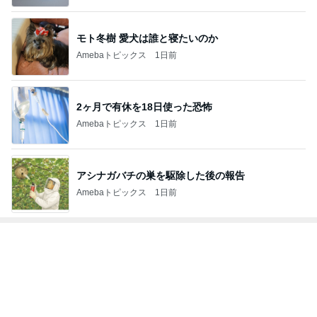
モト冬樹 愛犬は誰と寝たいのか
Amebaトピックス
1日前
2ヶ月で有休を18日使った恐怖
Amebaトピックス
1日前
アシナガバチの巣を駆除した後の報告
Amebaトピックス
1日前
トップブロガーランキング
ファッション
ペット
1
1
妻です。ママです。女
しろとくろしろ
です。