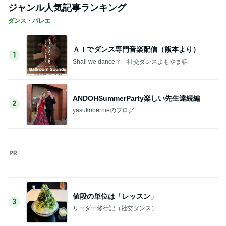
日本で食べ忘れないようにしたい記録
Amebaトピックス
16時間前
40代が考える老後の生活費月44万
Amebaトピックス
1日前
甥っ子から多すぎるときたクレーム
Amebaトピックス
2日前