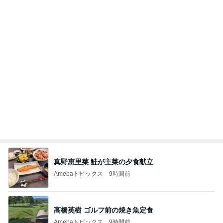
原田龍二 天気に恵まれた岩手ロケ
Amebaトピックス
9時間前
記事を読む
オフィシャルブロガーランキング
総合ランキング
すべて見る
1
2
3
市川團十郎白
小林麻央
だいたひかる
桃
クロ
猿