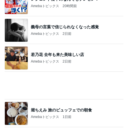
あてにならない夫との約束の結末
Amebaトピックス
1日前
記事を読む
親が施設に入り残る親の厳しい生活
Amebaトピックス
1日前
約20年振りの寝坊はゴミ回収の日
Amebaトピックス
14時間前
柏木由紀子 道路の真ん中のソファ
Amebaトピックス
9時間前