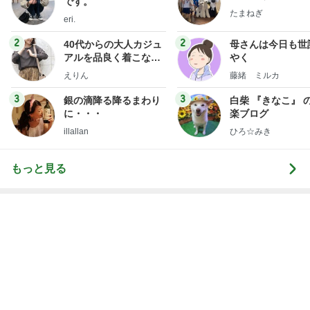
小原正子 サマースクール最終日
Amebaトピックス
9時間前
神がかってる掃除機
Amebaトピックス
20時間前
若乃花 朝から作ったおじさんハート
Amebaトピックス
9時間前