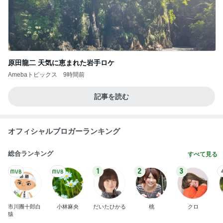
義母の言葉で信じられなくなった感覚
Amebaトピックス
2日前
若乃花 去年も来た美味しい店
Amebaトピックス
2日前
堀ちえみ 旅のビュッフェでの朝食
Amebaトピックス
1日前
節約が二の次になった今の食費
Amebaトピックス
2日前