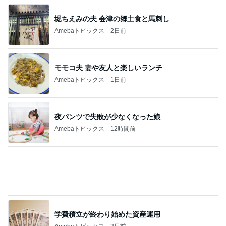
オッサンの域でも赤ちゃんみたいな猫
Amebaトピックス
1日前
ジャンル人気記事ランキング
ダンス・バレエ
ＡＩでダンス専門音楽配信（熊本より）
1
Shall we dance？ 社交ダンスよもやま話
ANDOHSummerParty楽しい先生達続編
2
yasukobernieのブログ
値段の単位は「レッスン」
3