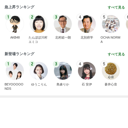
返事がない旦那が見せた満面の笑み
Amebaトピックス
18時間前
記事を読む
堀ちえみの夫 会津の郷土食と馬刺し
Amebaトピックス
2日前