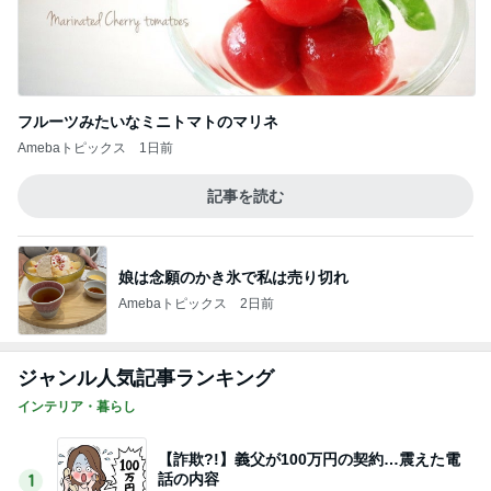
フルーツみたいなミニトマトのマリネ
Amebaトピックス
1日前
記事を読む
娘は念願のかき氷で私は売り切れ
Amebaトピックス
2日前
ジャンル人気記事ランキング
インテリア・暮らし
【詐欺?!】義父が100万円の契約…震えた電
話の内容
1