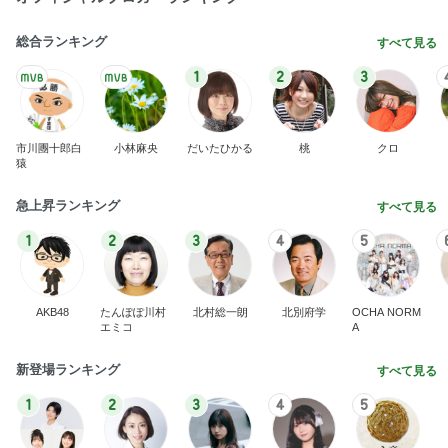
総合ランキング
すべて見る
1
2
3
市川團十郎白
小林麻央
だいたひかる
桃
クロ
猿
急上昇ランキング
すべて見る
1
2
3
4
5
AKB48
たんぽぽ川村
北村総一朗
北別府学
OCHA NORM
エミコ
A
新登場ランキング
すべて見る
1
2
3
4
5