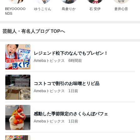
BEYOOOOO
ゆうこりん
島倉りか
石 安伊
蒼井心音
NDS
芸能人・有名人ブログ TOPへ
レジェンド松下のなんでもプレゼン！
Amebaトピックス
6時間前
コストコで割引のお味噌とリピ品
Amebaトピックス
1日前
感動した季節限定のさくらんぼパフェ
Amebaトピックス
1日前