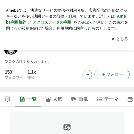
Las Conchas News
アプリをダウンロードして
ブログの更新通知
を受け取りまし
開く
ょう。
Las Conchas News
ブログの説明を入力します。
153
1.1k
フォロー
フォロワー
投稿
一覧
人気
画像
テーマ