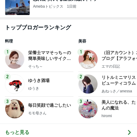
Amebaトピックス
1日前
トップブロガーランキング
料理
美容
1
1
栄養士ママそっち～の
（旧アカウント）
簡単美味しいサイクル
ブログ【アラフォ
献立
社売却セカンドラ
そっち～
エマの日記
フ】
2
2
リトルミニマリス
ゆうき酒場
ビューティコラム 
ゆうき
little minimalist'
あねっさ／anessa
uty colum
3
3
美人になれる、た
毎日笑顔で過ごしたい
んの魔法
モモ母さん
hiromi
もっと見る