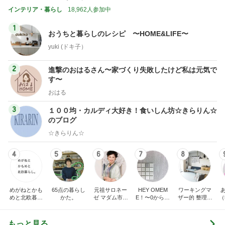
インテリア・暮らし
18,962人参加中
1
おうちと暮らしのレシピ 〜HOME&LIFE〜
yuki (ドキ子）
2
進撃のおはるさん〜家づくり失敗したけど私は元気で
す〜
おはる
3
１００均・カルディ大好き！食いしん坊☆きらりん☆
のブログ
☆きらりん☆
4
5
6
7
8
めがねとかも
65点の暮らし
元祖サロネー
HEY OMEM
ワーキングマ
めと北欧暮ら
かた。
ゼ マダム市川
E！〜0からの
ザー的 整理収
（
し
のほのぼのブ
家づくり〜
納 ＆ 北欧イン
ログ
テリア
もっと見る