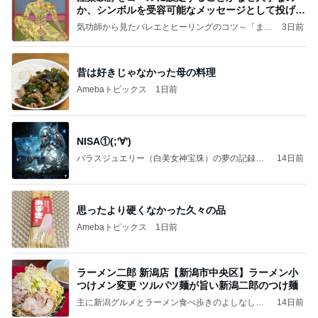
か、シンボルを受容可能なメッセージとして投げる
ことが
気功師から見たバレエとヒーリングのコツ～「まと
3日前
いのば」ブログ
昔は好きじゃなかった母の料理
Amebaトピックス
1日前
NISA①(;'∀')
パラスジュエリー（白美女神宝珠）の夢の記録
14日前
（続編）
思ったより硬くなかった久々の品
Amebaトピックス
1日前
ラーメン二郎 新潟店【新潟市中央区】ラーメン小
つけメン変更 ツルパツ麺が旨い新潟二郎のつけ麺
主に新潟グルメとラーメン食べ歩きのよしなしご
14日前
と