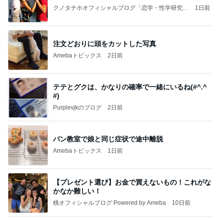
クノタチホオフィシャルブログ「恋学・性学研究
1日前
室」Powered by Ameba
注文どおりに頭をカットした写真
Amebaトピックス
2日前
テテとグクは、かなりの確率で一緒にいるね(#^.^
#)
Purplevjkのブログ
2日前
パン教室で娘と同じ症状で途中離脱
Amebaトピックス
1日前
【プレゼント選び】お金で買えないもの！これがな
かなか難しい！
桃オフィシャルブログ Powered by Ameba
10日前