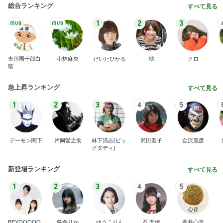
総合ランキング
すべて見る
1
2
3
市川團十郎白
小林麻央
だいたひかる
桃
クロ
猿
急上昇ランキング
すべて見る
1
2
3
4
5
デーモン閣下
片岡愛之助
林下清志(ビッ
沢田聖子
金沢克彦
グダディ)
新登場ランキング
すべて見る
1
2
3
4
5
BEYOOOOO
島倉りか
ゆうこりん
石 安伊
蒼井心音