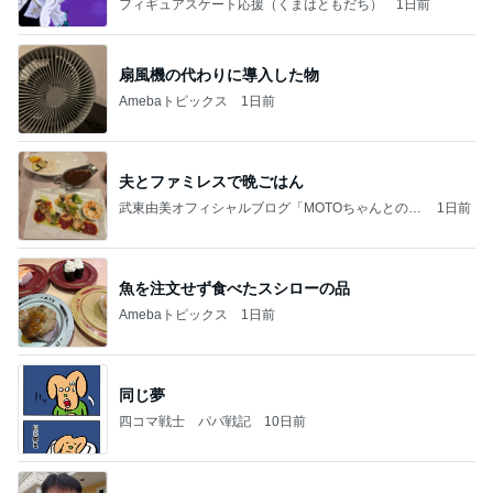
フィギュアスケート応援（くまはともだち）
1日前
扇風機の代わりに導入した物
Amebaトピックス
1日前
夫とファミレスで晩ごはん
武東由美オフィシャルブログ「MOTOちゃんとのは
1日前
っぴぃな毎日」Powered by Ameba
魚を注文せず食べたスシローの品
Amebaトピックス
1日前
同じ夢
四コマ戦士 パパ戦記
10日前