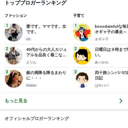
トップブロガーランキング
ファッション
子育て
1
1
妻です。ママです。女
kosodatefulな毎
です。
オギャ子の暴走～
eri.
オギャ子
2
2
40代からの大人カジュ
日曜日は９時まで
アルを品良く着こなす
い。
ファッションブログ
えりん
あべかわ
3
3
銀の滴降る降るまわり
四十路シンパパの
に・・・
日記
illallan
はやパパ
もっと見る
オフィシャルブロガーランキング