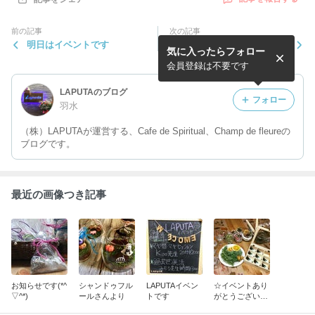
前の記事
次の記事
明日はイベントです
LAPUTAからのお知らせ
気に入ったらフォロー
会員登録は不要です
LAPUTAのブログ
フォロー
羽水
（株）LAPUTAが運営する、Cafe de Spiritual、Champ de fleureの
ブログです。
最近の画像つき記事
お知らせです(*^
シャンドゥフル
LAPUTAイベン
☆イベントあり
▽^*)
ールさんより
トです
がとうございま
した☆