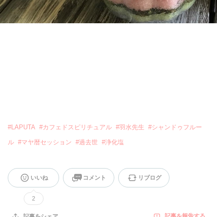
#
LAPUTA
#
カフェドスピリチュアル
#
羽水先生
#
シャンドゥフルー
ル
#
マヤ暦セッション
#
過去世
#
浄化塩
いいね
コメント
リブログ
2
記事を報告する
記事をシェア