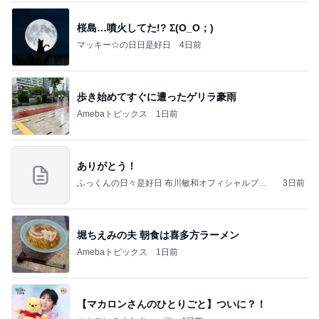
桜島…噴火してた!? Σ(O_O；)
マッキー☆の日日是好日
4日前
歩き始めてすぐに遭ったゲリラ豪雨
Amebaトピックス
1日前
ありがとう！
ふっくんの日々是好日 布川敏和オフィシャルブロ
3日前
グ
堀ちえみの夫 朝食は喜多方ラーメン
Amebaトピックス
1日前
【マカロンさんのひとりごと】ついに？！