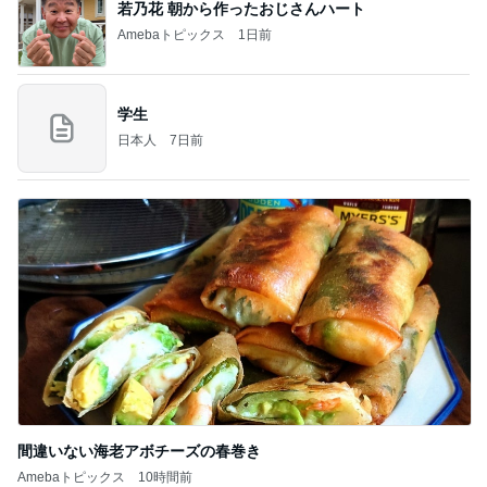
若乃花 朝から作ったおじさんハート
Amebaトピックス
1日前
学生
日本人
7日前
間違いない海老アボチーズの春巻き
Amebaトピックス
10時間前