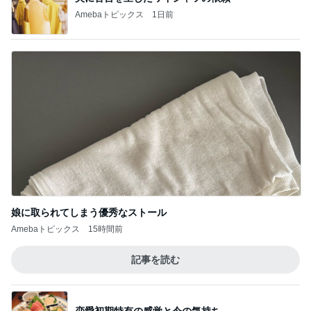
藤原紀香 平和願う折り紙を紹介
Amebaトピックス
1日前
水虫と診断され3歳息子への心配
Amebaトピックス
1日前
ネイボール 渋い顔の娘と夜のお散歩
Amebaトピックス
11時間前