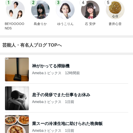
1
2
3
4
5
BEYOOOOO
島倉りか
ゆうこりん
石 安伊
蒼井心音
NDS
芸能人・有名人ブログ TOPへ
神がかってる掃除機
Amebaトピックス
12時間前
息子の発疹でまた仕事をお休み
Amebaトピックス
1日前
業スーの冷凍生地に助けられた晩御飯
Amebaトピックス
1日前