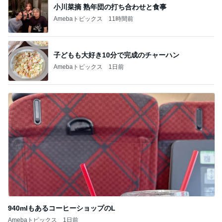
記事を読む
30%OFFで追加した40代美白マスク
Amebaトピックス
13時間前
枝を曲げたアボカドの新しい芽
Amebaトピックス
14時間前
名もなき家事に追われる専業主婦
Amebaトピックス
18時間前
ノッチ 350円でライスおかわり自由
Amebaトピックス
1日前