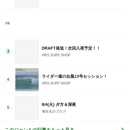
このジャンルの記事をもっと見る
神がかってる掃除機
Amebaトピックス
12時間前
堀ちえみ 病院を三科掛け持ち
Amebaトピックス
1日前
モト冬樹 歯ごたえが違う小玉スイカ
Amebaトピックス
2日前
小川菜摘 熟年団の打ち合わせと食事