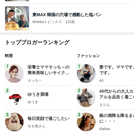
東MAX 韓国の穴場で感動した塩パン
Amebaトピックス
1日前
トップブロガーランキング
料理
ファッション
1
1
栄養士ママそっち～の
妻です。ママです
簡単美味しいサイクル
です。
献立
そっち～
eri.
2
2
40代からの大人
ゆうき酒場
アルを品良く着こ
ゆうき
ファッションブロ
えりん
3
3
銀の滴降る降るま
毎日笑顔で過ごしたい
に・・・
モモ母さん
illallan