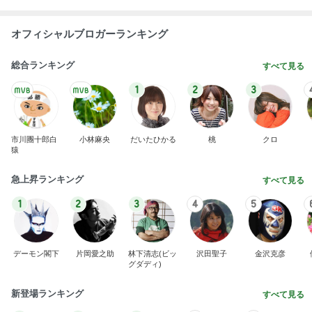
オフィシャルブロガーランキング
総合ランキング
すべて見る
1
2
3
市川團十郎白
小林麻央
だいたひかる
桃
クロ
猿
急上昇ランキング
すべて見る
1
2
3
4
5
デーモン閣下
片岡愛之助
林下清志(ビッ
沢田聖子
金沢克彦
グダディ)
新登場ランキング
すべて見る