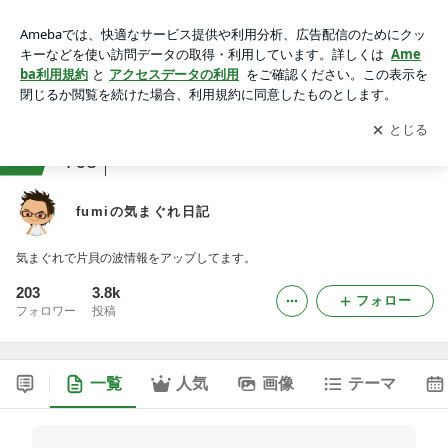
fumiの気まぐれ日記
アプリをダウンロードして
ブログの更新通知
を受け取りまし
開く
ょう。
ranking
アウトドアスポーツジャンル
763
fumiの気まぐれ日記
気まぐれで片貝の波情報をアップしてます。
203
3.8k
フォロー
フォロワー
投稿
一覧
人気
画像
テーマ