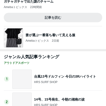
台風13号ドルフィン 今日の3Rハイライト
1
HRS SURF SHOP
14号、15号発生、今朝の湘南の波
2
HRS SURF SHOP
DRAFT発送！次回入荷予定！！
3
HRS SURF SHOP
ライダー達の台風13号セッション！
4
HRS SURF SHOP
8/4(火) 夕方＆深夜
5
海生丸のブログ