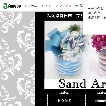
ホーム
ピグ
アメブロ
藤あや子 とうもろ
LAIME 福岡 春日市 大野城市 プリザーブドフラワー アー
ＨＯＭＥ
bloom