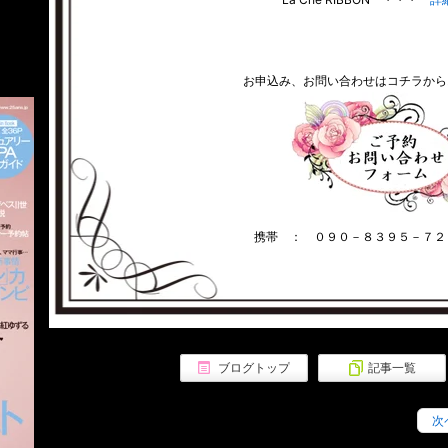
１DAYレッスン
マリア
お申込み、お問い合わせはコチラから
パルティ
プリ
携帯 ： ０９０－８３９５－７２
ブログトップ
記事一覧
次