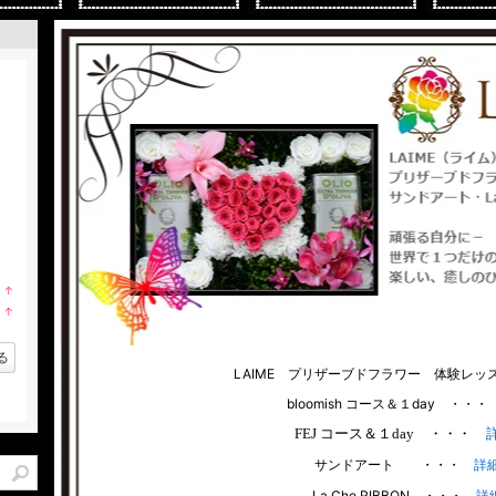
コース
資格取得コース
体験レッスン
レ
コース
技能講師検定
ベーシックコース
spr
ターコース
アドバイザー検定
アーティストコース
Hea
↑
ラ
↑
ン
ラ
キ
ン
ッスン
ン
販売コース
インストラクターコース
feli
キ
る
グ
ン
LAIME プリザーブドフラワー 体験レッ
上
グ
昇
上
bloomish コース＆１day ・・
昇
FEJ コース＆１day ・・・
詳
ルコース
仏花コース
La C
サンドアート ・・・
詳
La Che RIBBON ・・・
詳