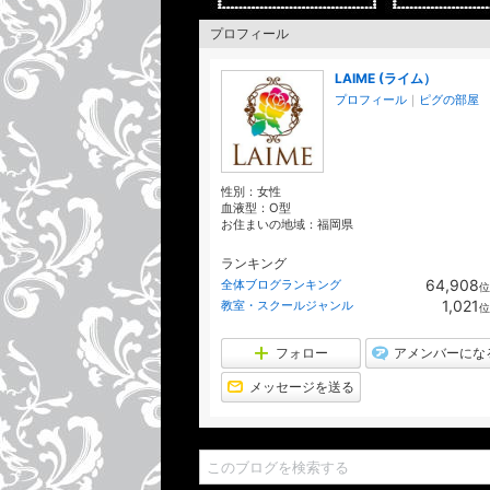
プロフィール
ベーシック
LAIME (ライム）
プロフィール
｜
ピグの部屋
アドバンス
性別：
女性
血液型：
O型
お住まいの地域：
福岡県
インストラク
ランキング
64,908
全体ブログランキング
位
1,021
教室・スクールジャンル
位
１ＤＡＹレ
フォロー
アメンバーにな
メッセージを送る
ホームデコー