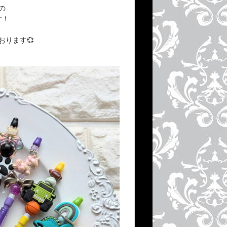
の
す！
ります💞