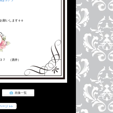
ンジュリボン
お願いします↓↓
キュリエリボン
ンセスリボン
３７ （酒井）
画像一覧
ページ
>>