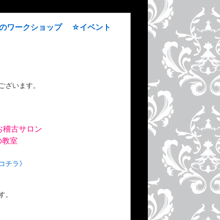
びのワークショップ ☆イベント
ございます。
お稽古サロン
の教室
コチラ》
す。