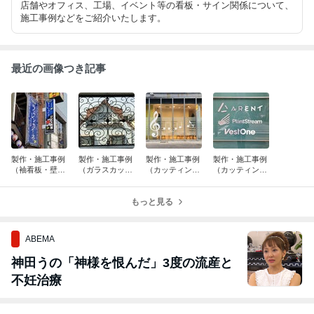
店舗やオフィス、工場、イベント等の看板・サイン関係について、
施工事例などをご紹介いたします。
最近の画像つき記事
製作・施工事例
製作・施工事例
製作・施工事例
製作・施工事例
（袖看板・壁面
（ガラスカッテ
（カッティング
（カッティング
看板）飲食店
ィングシート切
シート切文字・
シート切文字）
文字）格子柄ウ
ガラスフィル
屋外入口サイ
ィンドウサイン
もっと見る
ム）屋外ウィン
ン・屋内受付サ
ドウサイン 音
イン IT系
楽教室
ABEMA
神田うの「神様を恨んだ」3度の流産と
不妊治療