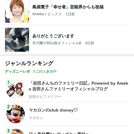
島袋寛子「幸せ者」芸能界からも祝福
Amebaトピックス
1日前
ありがとうございます
市川團十郎白猿オフィシャルB
4日前
ジャンルランキング
ディズニーレポ
5,120人参加中
1
「吉田さんちのファミリー日記」Powered by Ameb
a 吉田さんファミリーオフィシャルブログ
吉田さんファミリー
2
マカロンのclub disney♡
マカロン
3