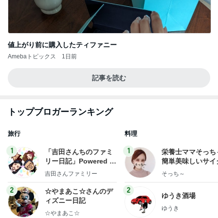
値上がり前に購入したティファニー
Amebaトピックス
1日前
記事を読む
トップブロガーランキング
旅行
料理
1
1
「吉田さんちのファミ
栄養士ママそっち
リー日記」Powered b
簡単美味しいサイ
y Ameba 吉田さんファ
献立
吉田さんファミリー
そっち～
ミリーオフィシャルブ
ログ
2
2
☆やまあこ☆さんのデ
ゆうき酒場
ィズニー日記
ゆうき
☆やまあこ☆