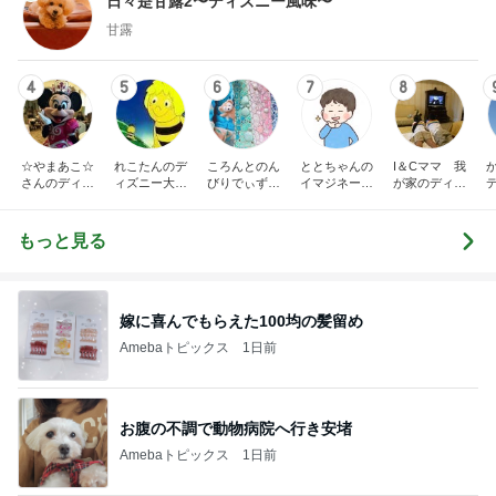
日々是甘露2〜ディズニー風味〜
甘露
4
5
6
7
8
☆やまあこ☆
れこたんのデ
ころんとのん
ととちゃんの
I＆Cママ 我
さんのディズ
ィズニー大好
びりでぃず日
イマジネーシ
が家のディズ
ニー日記
き♡孫4人
記
ョンタイム
ニー♡ブログ
もっと見る
嫁に喜んでもらえた100均の髪留め
Amebaトピックス
1日前
お腹の不調で動物病院へ行き安堵
Amebaトピックス
1日前