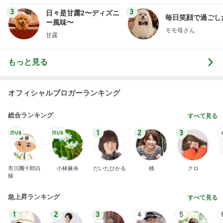
3
3
日々是甘露2〜ディズニ
毎日笑顔で過ごし
ー風味〜
モモ母さん
甘露
もっと見る
オフィシャルブロガーランキング
総合ランキング
すべて見る
1
2
3
市川團十郎白
小林麻央
だいたひかる
桃
クロ
猿
急上昇ランキング
すべて見る
1
2
3
4
5