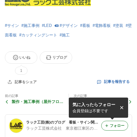
#
サイン
#
施工事例
#
LED
#
デザイン
#
看板
#
電飾看板
#
塗装
#
壁
面看板
#
カッティングシート
#
施工
いいね
リブログ
1
記事を報告する
記事をシェア
前の記事
次の記事
製作・施工事例（屋外フロア
製作・施工事例（LED内照式
気に入ったらフォロー
サイン）マンション
壁面看板）ダンススタジオ
会員登録は不要です
ラック工芸(株)のブログ 看板・サイン関係の施工事例など
フォロー
ラック工芸株式会社 東京都江東区の看板屋です