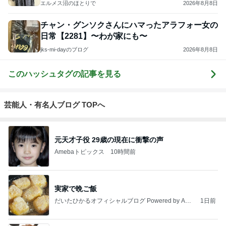
エルメス沼のほとりで
2026年8月8日
チャン・グンソクさんにハマったアラフォー女の
日常【2281】〜わが家にも〜
jks-mi-dayのブログ
2026年8月8日
このハッシュタグの記事を見る
芸能人・有名人ブログ TOPへ
元天才子役 29歳の現在に衝撃の声
Amebaトピックス
10時間前
実家で晩ご飯
だいたひかるオフィシャルブログ Powered by Ame
1日前
ba