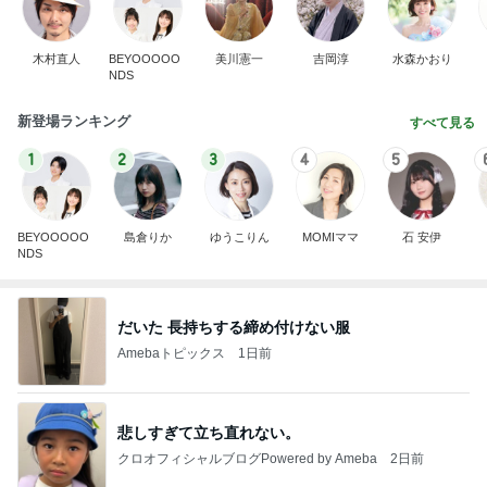
木村直人
BEYOOOOO
美川憲一
吉岡淳
水森かおり
NDS
新登場ランキング
すべて見る
1
2
3
4
5
BEYOOOOO
島倉りか
ゆうこりん
MOMIママ
石 安伊
NDS
だいた 長持ちする締め付けない服
Amebaトピックス
1日前
悲しすぎて立ち直れない。
クロオフィシャルブログPowered by Ameba
2日前