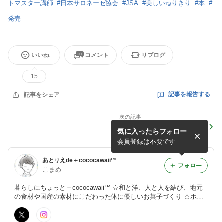
トマスター講師
#
日本サロネーゼ協会
#
JSA
#
美しいねりきり
#
本
#
発売
いいね
コメント
リブログ
15
記事を報告する
記事をシェア
次の記事
【急募！あと1名さま】JVS
気に入ったらフォロー
華和菓子上生菓子基礎レッス
ン5
会員登録は不要です
あとりえde＋cococawaii™
フォロー
こまめ
暮らしにちょっと＋cococawaii™ ☆和と洋、人と人を結び、地元
の食材や国産の素材にこだわった体に優しいお菓子づくり ☆ポー
セリンアートで心躍るティ－タイム 暮らしの中のちょっとした自
分時間に、＋cococawaii™（ちょっとかわいい）ものを取り入れて