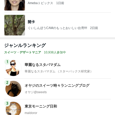
Amebaトピックス
1日前
開卡
くいしんぼうCAMのもっとおいしい台湾!!!!
2日前
ジャンルランキング
スイーツ・デザートマニア
10,938人参加中
1
華麗なるスタバマダム
華麗なるスタバマダム （スターバックス研究家）
2
オヤジのスイーツ時々ランニングブログ
オヤジ@sweets
3
東京モーニング日和
maldoror