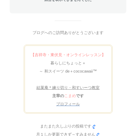
ブログへのご訪問ありがとうございます
【吉祥寺・東伏見・オンラインレッスン】
暮らしにちょっと＋
～ 和スイーツ de＋cococawaii™
結菓庵＊練り切り・和すいーつ教室
主宰の
こまめ
です
プロフィール
またまた久しぶりの投稿です
月１しか更新できず～すみません