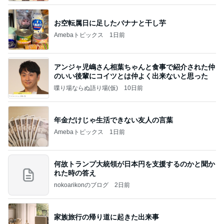
お空転属日に足したバナナと干し芋
Amebaトピックス
1日前
アンジャ児嶋さん相葉ちゃんと食事で紹介された仲
のいい後輩にコイツとは仲よく出来ないと思った
喋り場ならぬ語り場(仮)
10日前
年金だけじゃ生活できない友人の言葉
Amebaトピックス
1日前
何故トランプ大統領が日本円を支援するのかと聞か
れた時の答え
nokoarikonのブログ
2日前
家族旅行の帰り道に起きた出来事