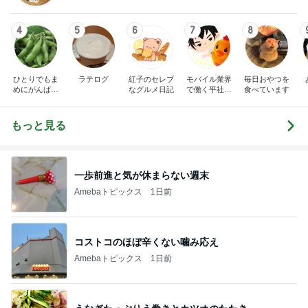
4
5
6
7
8
ひとりでもま
ラテログ
紅子のセレブ
モバイル業界
毎日おやつを
めにがんばる
なグルメ日記
で働く平社員
食べています
ブログ
のブログ
もっと見る
一歩前進と気が休まらない週末
Amebaトピックス
1日前
コストコのほぼ辛くない噛み応え
Amebaトピックス
1日前