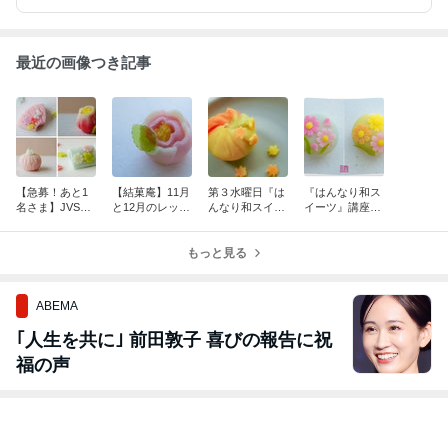
みませんか「？
最近の画像つき記事
【急募！あと1
【結菓庵】11月
第３水曜日『は
『はんなり和ス
名さま】JVS華
と12月のレッス
んなり和スイー
イーツ』講座は
和菓子上生菓子
ンスケジュール
ツ』講座はまだ
じまりました！
基礎レッスン5
まだ募集中で
もっと見る
す。
ABEMA
｢人生を共に｣ 前田敦子 喜びの報告に祝
福の声