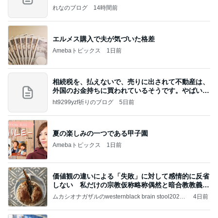
ン
れなのブログ
14時間前
エルメス購入で夫が気づいた格差
Amebaトピックス
1日前
相続税を、払えないで、売りに出されて不動産は、
外国のお金持ちに買われているそうです。やばいで
すよ
ht9299yzf祈りのブログ
5日前
夏の楽しみの一つである甲子園
Amebaトピックス
1日前
価値観の違いによる「失敗」に対して感情的に反省
しない 私だけの宗教仮称略称偶然と暗合教教義候
補
ムカシオナガザルのwesternblack brain stool2024
4日前
年（令和6）11月25日以来減酒断煙再開ムカシオナ
ガザル