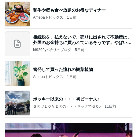
和牛や蟹も食べ放題のお得なディナー
Amebaトピックス
1日前
相続税を、払えないで、売りに出されて不動産は、
外国のお金持ちに買われているそうです。やばいで
すよ
ht9299yzf祈りのブログ
5日前
奮発して買った憧れの観葉植物
Amebaトピックス
1日前
ポッキー以来の・・・初ビーナス♪
ＳＲ♡ＬＯＶＥＲの・・・キックでＧＯ♪
11日前