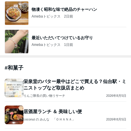
物凄く昭和な味で絶品のチャーハン
Amebaトピックス
2日前
最近いただいてつけているお守り
Amebaトピックス
1日前
#
和菓子
栄泉堂のバター最中はどこで買える？仙台駅・ミ
ニストップなど取扱店まとめ
りんご隊長の買い物リサーチ
2026年8月5日
居酒屋ランチ ＆ 美味しい便
coconut の みんな 「ＯＨＡＮＡ」
2026年8月5日