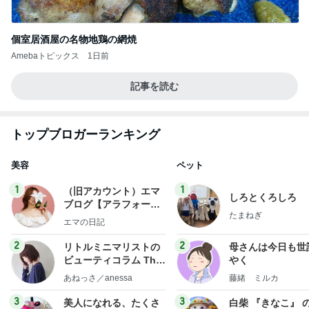
個室居酒屋の名物地鶏の網焼
Amebaトピックス
1日前
記事を読む
トップブロガーランキング
美容
ペット
1
1
（旧アカウント）エマ
しろとくろしろ
ブログ【アラフォー会
たまねぎ
社売却セカンドライ
エマの日記
フ】
2
2
リトルミニマリストの
母さんは今日も世
ビューティコラム The
やく
little minimalist's bea
あねっさ／anessa
藤緒 ミルカ
uty colum
3
3
美人になれる、たくさ
白柴 『きなこ』 