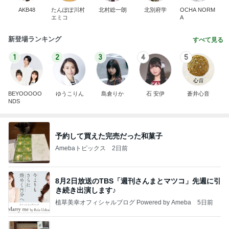
AKB48
たんぽぽ川村
北村総一朗
北別府学
OCHA NORM
エミコ
A
新登場ランキング
すべて見る
1
2
3
4
5
BEYOOOOO
ゆうこりん
島倉りか
石 安伊
蒼井心音
NDS
予約して買えた完売だった和菓子
Amebaトピックス
2日前
8月2日放送のTBS「週刊さんまとマツコ」先週に引
き続き出演します♪
植草美幸オフィシャルブログ Powered by Ameba
5日前