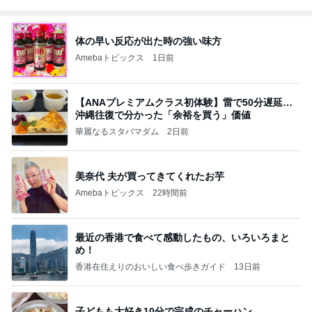
体の早い反応が出た時の強い味方
Amebaトピックス
1日前
【ANAプレミアムクラス初体験】雷で50分遅延…
沖縄往復で分かった「余裕を買う」価値
華麗なるスタバマダム
2日前
美奈代 夫が買ってきてくれたお芋
Amebaトピックス
22時間前
最近の香港で食べて感動したもの、いろいろまと
め！
香港在住えりのおいしい食べ歩きガイド
13日前
子どもも大好き10分で完成のチャーハン