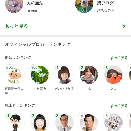
んの魔法
楽ブログ
hiromi
ひろ☆みき
もっと見る
オフィシャルブロガーランキング
総合ランキング
すべて見る
1
2
3
市川團十郎白
小林麻央
だいたひかる
桃
クロ
猿
急上昇ランキング
すべて見る
1
2
3
4
5