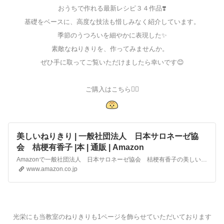
おうちで作れる最新レシピ３４作品❣️
基礎をベースに、高度な技法も惜しみなく紹介しています。
季節のうつろいを細やかに表現した✨
素敵なねりきりを、作ってみませんか。
ぜひ手に取ってご覧いただけましたら幸いです😊
ご購入はこちら💁‍♀️
美しいねりきり | 一般社団法人 日本サロネーゼ協
会 桔梗有香子 |本 | 通販 | Amazon
Amazonで一般社団法人 日本サロネーゼ協会 桔梗有香子の美しいねりきり。アマゾンならポイント還元本が多数。一般社団法人 日本サロネーゼ協会 桔梗有香子作品ほか、お急ぎ便対象商品は当日お届けも可能。また美しいねりきりもアマゾン配送商品なら通常配送無料。
www.amazon.co.jp
光栄にも当教室のねりきりも1ページを飾らせていただいております