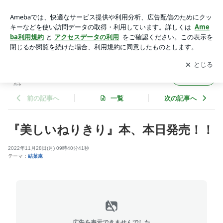
『美しいねりきり』本、本日発売！！ | あとりえde＋cococaw
aii™
アプリをダウンロードして
ブログの更新通知
を受け取りまし
開く
ょう。
あとりえde＋cococawaii™
フォロー
前の記事へ
一覧
次の記事へ
『美しいねりきり』本、本日発売！！
2022年11月28日(月) 09時40分41秒
テーマ：
結菓庵
広告を表示できませんでした