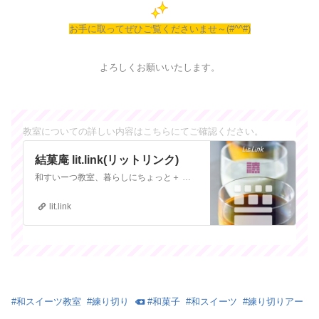
お手に取ってぜひご覧くださいませ～(#^^#)
よろしくお願いいたします。
教室についての詳しい内容はこちらにてご確認ください。
結菓庵 lit.link(リットリンク)
和すいーつ教室、暮らしにちょっと＋ 〜和すいーつde＋cococawaii〜、SNS、Youtube、ブログ、商品、HPなど、いま見て欲しいリンクを、まとめてシェア
lit.link
#
和スイーツ教室
#
練り切り
#
和菓子
#
和スイーツ
#
練り切りアー