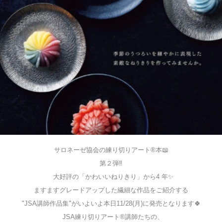
サロネーゼ協会の練り切りアート®︎本📖
第２弾‼️
大好評の「かわいいねりきり」から4 年✨
ますますグレードアップした繊細な作品をご紹介する
"JSA講師作品集"がいよいよ本日11/28(月)に発売となります🍀
JSA練り切りアート®︎講師たちの、