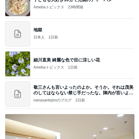
Amebaトピックス
23時間前
地獄
日本人
1日前
細川直美 綺麗な色で目に涼しい花
Amebaトピックス
1日前
敬三さんも言いよったのよか。そうか。それは茂美
のしてはならない禁じ手だったな。陣内が言いよる
のよ
nanasantojiroのブログ
2日前