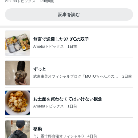
Amebaトピックス
12時間前
記事を読む
無言で送迎した37.3℃の双子
Amebaトピックス
1日前
ずっと
武東由美オフィシャルブログ「MOTOちゃんとのは
2日前
っぴぃな毎日」Powered by Ameba
お土産を買わなくてはいけない観念
Amebaトピックス
1日前
移動
市川團十郎白猿オフィシャルB
4日前