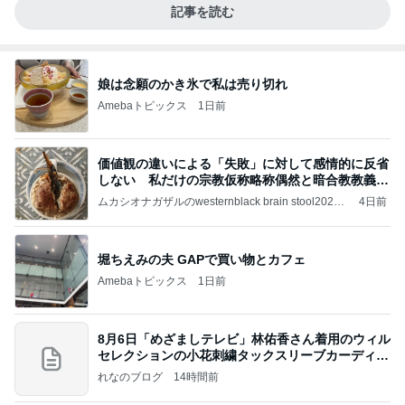
記事を読む
娘は念願のかき氷で私は売り切れ
Amebaトピックス
1日前
価値観の違いによる「失敗」に対して感情的に反省
しない 私だけの宗教仮称略称偶然と暗合教教義候
補
ムカシオナガザルのwesternblack brain stool2024
4日前
年（令和6）11月25日以来減酒断煙再開ムカシオナ
ガザル
堀ちえみの夫 GAPで買い物とカフェ
Amebaトピックス
1日前
8月6日「めざましテレビ」林佑香さん着用のウィル
セレクションの小花刺繍タックスリーブカーディガ
ン
れなのブログ
14時間前