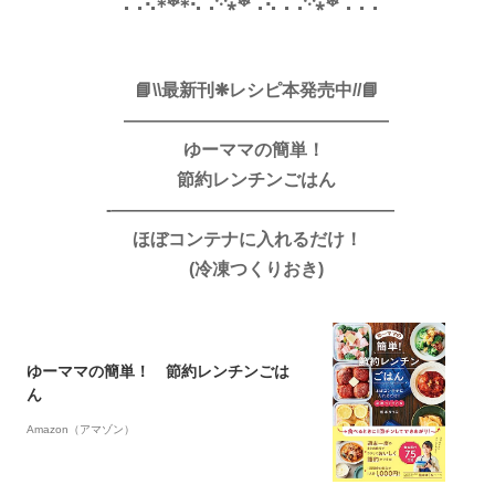
⢀⢀⢄⁎❄︎⁎⢄⢀༶⁎❄︎⢀⢄⢀⢀༶⁎❄︎⢀⢀⢀
📘\\最新刊❋レシピ本発売中//📘
———————————————
ゆーママの簡単！
節約レンチンごはん
-————————————————
ほぼコンテナに入れるだけ！
(冷凍つくりおき)
ゆーママの簡単！ 節約レンチンごは
ん
Amazon（アマゾン）