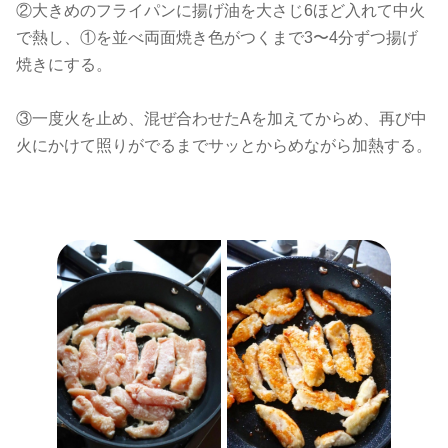
②大きめのフライパンに揚げ油を大さじ6ほど入れて中火
で熱し、①を並べ両面焼き色がつくまで3〜4分ずつ揚げ
焼きにする。
③一度火を止め、混ぜ合わせたAを加えてからめ、再び中
火にかけて照りがでるまでサッとからめながら加熱する。