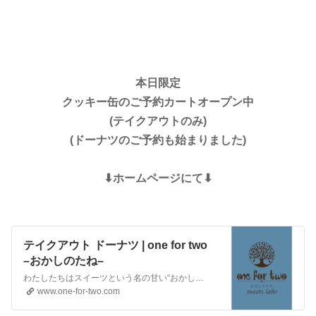
本日限定
クッキー缶のご予約カートオープン中
(テイクアウトのみ)
(ドーナツのご予約も始まりました)
⬇︎ホームページにて⬇︎
テイクアウト ドーナツ | one for two
–おかしのたね–
わたしたちはスイーツという名の甘い“おかしのたね”を、大切に育てています。この“おかしのたね”たちは、皆さまに笑顔がこぼれるように、美味しく召し上がっていただいて、初めて花開き（完成）ます。わたしたちだけでは、作り上げる事ができない、お客様（あなた）とスイーツ（わたし）は、ふたりでひとつ。そんな想いを込めて誕生した、sweets laboがone for t…
www.one-for-two.com