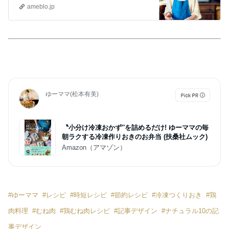
ameblo.jp
ゆーママ(松本有美)
〝小分け冷凍おかず″を詰めるだけ! ゆーママの毎
朝ラクする冷凍作りおきのお弁当 (扶桑社ムック)
Amazon（アマゾン）
#
ゆーママ
#
レシピ
#
時短レシピ
#
節約レシピ
#
冷凍つくりおき
#
鶏
肉料理
#
むね肉
#
鶏むね肉レシピ
#
記事デザイン
#
ナチュラル10の記
事デザイン