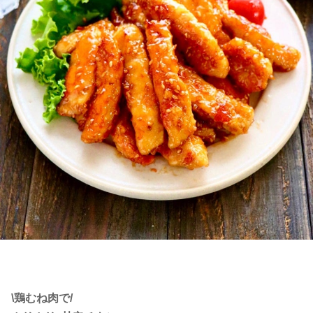
\鶏むね肉で/