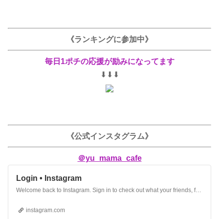
《ランキングに参加中》
毎日1ポチの応援が励みになってます
⬇︎⬇︎⬇︎
《公式インスタグラム》
＠yu_mama_cafe
Login • Instagram
Welcome back to Instagram. Sign in to check out what your friends, family & interests have been capturing & sharing around the world.
instagram.com