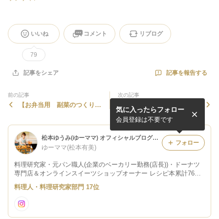
いいね
コメント
リブログ
79
記事を報告する
記事をシェア
前の記事
次の記事
【お弁当用 副菜のつくりお
YouTubeが公開になりまし
気に入ったらフォロー
き】石焼ビビンバ
た 14品のつくりおきレシ
ピを伝授させていただきまし
会員登録は不要です
た
松本ゆうみ(ゆーママ) オフィシャルブログ Powered by Ameba
フォロー
ゆーママ(松本有美)
料理研究家・元パン職人(企業のベーカリー勤務(店長))・ドーナツ
専門店＆オンラインスイーツショップオーナー レシピ本累計76万
部突破 TV出演、企業のレシピ開発、アドバイザー、cm.動画、セ
料理人・料理研究家部門 17位
ミナー出演など。 お仕事依頼はこちら→yuumama.cafe@gmail.co
m