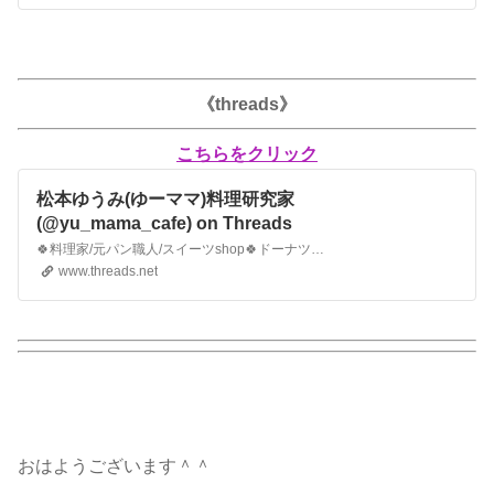
《threads》
こちらをクリック
松本ゆうみ(ゆーママ)料理研究家
(@yu_mama_cafe) on Threads
🍀料理家/元パン職人/スイーツshop🍀ドーナツ専門店 @one_for_two_yuumama 🍀NHKきょうの料理 .土ナニ？他TV出演多数🍀CM他フードコーデ/企業のレシピ開発.アドバイザー等/webCM.動画出演等 🍀書籍75万部突破. 2.3K Followers.
www.threads.net
おはようございます＾＾