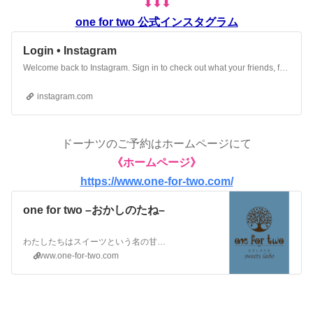
⬇︎⬇︎⬇︎
one for two 公式インスタグラム
Login • Instagram
Welcome back to Instagram. Sign in to check out what your friends, family & interests have been capturing & sharing around the world.
instagram.com
ドーナツのご予約はホームページにて
《ホームページ》
https://www.one-for-two.com/
one for two –おかしのたね–
わたしたちはスイーツという名の甘い“おかしのたね”を、大切に育てています。この“おかしのたね”たちは、皆さまに笑顔がこぼれるように、美味しく召し上がっていただいて、初めて花開き（完成）ます。わたしたちだけでは、作り上げる事ができない、お客様（あなた）とスイーツ（わたし）は、ふたりでひとつ。そんな想いを込めて誕生した、sweets laboがone for t…
www.one-for-two.com