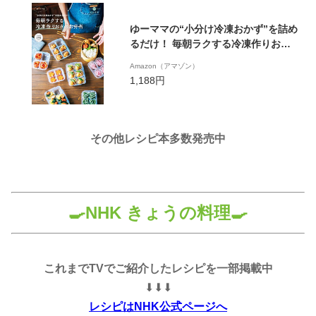
ゆーママの“小分け冷凍おかず”を詰め
るだけ！ 毎朝ラクする冷凍作りおき
のお弁当 (扶桑社ムック)
Amazon（アマゾン）
1,188円
その他レシピ本多数発売中
🍳NHK きょうの料理🍳
これまでTVでご紹介したレシピを一部掲載中
⬇︎⬇︎⬇︎
レシピはNHK公式ページへ