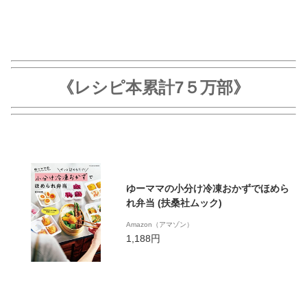
《レシピ本累計7５万部》
ゆーママの小分け冷凍おかずでほめら
れ弁当 (扶桑社ムック)
Amazon（アマゾン）
1,188円