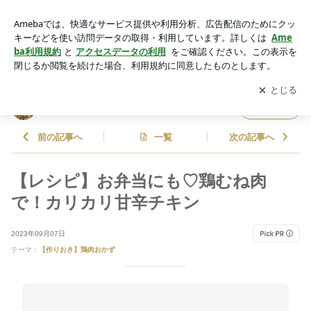
【レシピ】お弁当にも♡鶏むね肉で！カリカリ甘辛チキン | 松
本ゆうみ(ゆーママ) オフィシャルブログ Powered by Ameba
アプリをダウンロードして
ブログの更新通知
を受け取りまし
開く
ょう。
松本ゆうみ(ゆーママ) オフィシャルブログ
フォロー
前の記事へ
一覧
次の記事へ
【レシピ】お弁当にも♡鶏むね肉
で！カリカリ甘辛チキン
2023年09月07日
テーマ：
【作りおき】鶏肉おかず