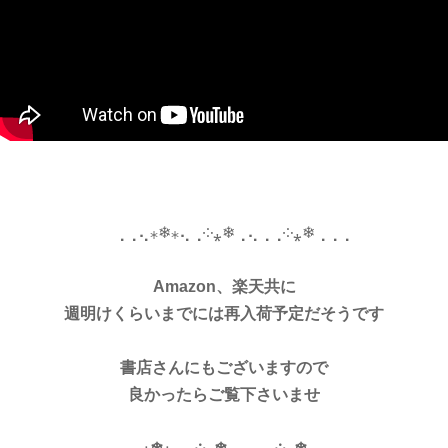
⢀⢀⢄⁎❄︎⁎⢄⢀༶⁎❄︎⢀⢄⢀⢀༶⁎❄︎⢀⢀⢀
Amazon、楽天共に
週明けくらいまでには再入荷予定だそうです
書店さんにもございますので
良かったらご覧下さいませ