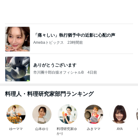
悲しい日に貰い幸せになった贈り物
Amebaトピックス
1日前
ありがとうございます
市川團十郎白猿オフィシャルB
4日前
息子の咳で小児科受診の確認不足
Amebaトピックス
1日前
実家で晩ご飯