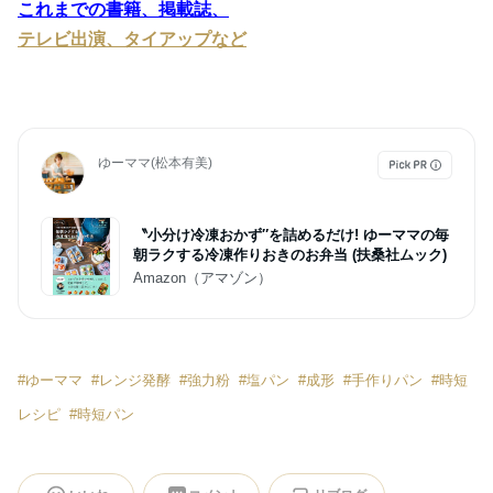
これまでの書籍、掲載誌、
テレビ出演、タイアップなど
ゆーママ(松本有美)
〝小分け冷凍おかず″を詰めるだけ! ゆーママの毎
朝ラクする冷凍作りおきのお弁当 (扶桑社ムック)
Amazon（アマゾン）
#
ゆーママ
#
レンジ発酵
#
強力粉
#
塩パン
#
成形
#
手作りパン
#
時短
レシピ
#
時短パン