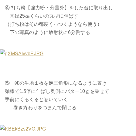
④ 打ち粉【強力粉・分量外】をした台に取り出し
直径25㎝くらいの丸型に伸ばす
（打ち粉はその都度くっつくようなら使う）
下の写真のように放射状に6分割する
⑤ ④の生地１枚を逆三角形になるように置き
麺棒で1.5倍に伸ばし奥側にバター10ｇを乗せて
手前にくるくると巻いていく
巻き終わりをつまんで閉じる