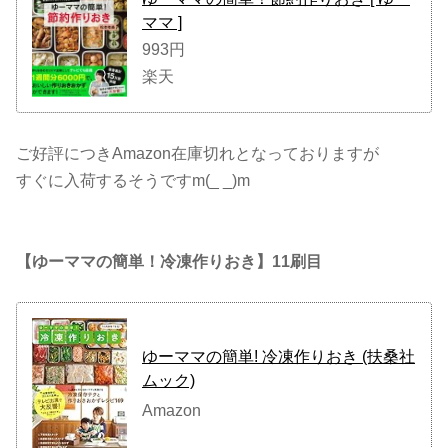
ママ ]
993円
楽天
ご好評につきAmazon在庫切れとなっておりますが
すぐに入荷するそうですm(_ _)m
【ゆーママの簡単！冷凍作りおき】11刷目
ゆーママの簡単! 冷凍作りおき (扶桑社
ムック)
Amazon