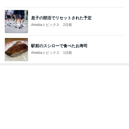
Amebaトピックス
22時間前
神がかってる掃除機
Amebaトピックス
16時間前
胸部のはずが腰に見えるレントゲン
Amebaトピックス
1日前
芸能人・有名人ブログ TOPへ
#
時短レシピ
【S専用ページ】『夏に食べたい！ カレーと付け
合わせ』 UPしました！
ロイヤルクイーンの日々徒然
2026年8月8日