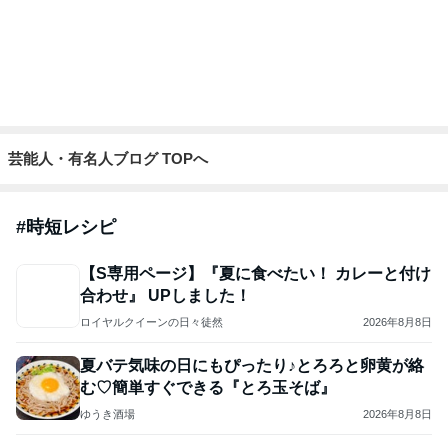
強子の楽しい（？）ママ友トラブル【年長編】第101話
ウメブログ
4日前
記事を読む
コストコで試食して即買いした物
Amebaトピックス
16時間前