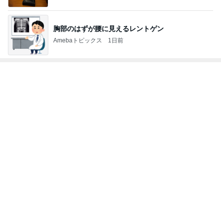
能登揺れ、東北も⚠️夢見が増えて来ました❗️注意し
てください❗️
マリアオフィシャルブログ「ひむかの風にさそわれ
2日前
て」Powered by Ameba
昔話が止まらなかった寮の出来事
Amebaトピックス
23時間前
奢られ方が上手すぎる女性の裏技
Amebaトピックス
2日前