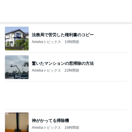
龍玄とし ツーショットのクイズを出題
Amebaトピックス
1日前
記事を読む
悲しすぎて立ち直れない。
クロオフィシャルブログPowered by Ameba
2日前
夫が買ってきた天ぷらと頂いた蕎麦
Amebaトピックス
1日前