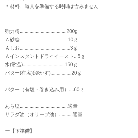
＊材料、道具を準備する時間は含みません
強力粉......................................200g
Ａ砂糖.......................................10ｇ
Ａしお.........................................3ｇ
Ａインスタントドライイースト...5ｇ
水(常温)..................................150ｇ
バター(有塩)(溶かす).................20ｇ
バター（有塩・巻き込み用）....60ｇ
あら塩.......................................適量
サラダ油（オリーブ油）...........適量
ー【下準備】