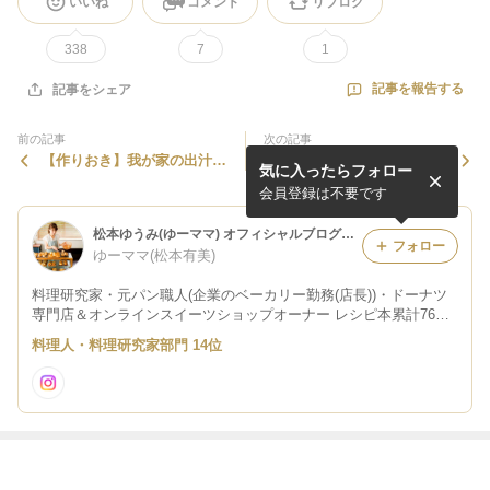
いいね
コメント
リブログ
338
7
1
記事を報告する
記事をシェア
前の記事
次の記事
【作りおき】我が家の出汁パ
混ぜて焼くだけ！本格ベルギ
気に入ったらフォロー
ックと冷凍みそ玉
ーワッフル【魔法のパン】
会員登録は不要です
松本ゆうみ(ゆーママ) オフィシャルブログ Powered by Ameba
フォロー
ゆーママ(松本有美)
料理研究家・元パン職人(企業のベーカリー勤務(店長))・ドーナツ
専門店＆オンラインスイーツショップオーナー レシピ本累計76万
部突破 TV出演、企業のレシピ開発、アドバイザー、cm.動画、セ
料理人・料理研究家部門 14位
ミナー出演など。 お仕事依頼はこちら→yuumama.cafe@gmail.co
m
最近の画像つき記事