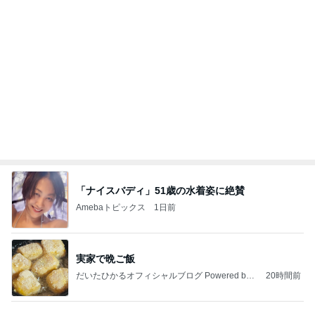
夏バテ気味の日にもぴったり♪とろろと卵黄が絡
む♡簡単すぐできる『とろ玉そば』
ゆうき酒場
2026年8月8日
冷たいビールが進む♪5分で作れる夏のおつま
み！「タコとミョウガの和風カルパッチョ」
ゆうき酒場
2026年8月8日
このハッシュタグの記事を見る
父が不在で小二男児が入れたお弁当
Amebaトピックス
1日前
大当たり？！ディズニーストア夏祭り…何当た
る？！夏祭りくじに挑戦！！！
高校生Dヲタ Ꭰ-ᎮꭵꭹꭴのDisneyにっき！！✎ܚ
13日前