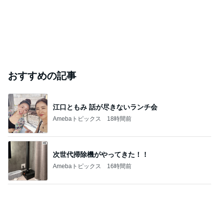
市川團十郎白猿オフィシャルB
4日前
料理人・料理研究家部門ランキング
ゆーママ
山本ゆり
料理研究家ゆ
みきママ
AYA
かり
もっと見る
法務局で苦労した権利書のコピー
Amebaトピックス
10時間前
驚いたマンションの窓掃除の方法