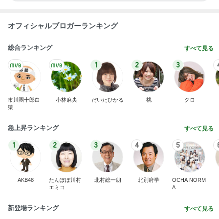
オフィシャルブロガーランキング
総合ランキング
すべて見る
1
2
3
市川團十郎白
小林麻央
だいたひかる
桃
クロ
猿
急上昇ランキング
すべて見る
1
2
3
4
5
AKB48
たんぽぽ川村
北村総一朗
北別府学
OCHA NORM
エミコ
A
新登場ランキング
すべて見る