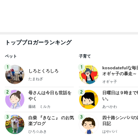
トップブロガーランキング
ペット
子育て
1
1
kosodatefulな毎
しろとくろしろ
オギャ子の暴走～
たまねぎ
オギャ子
2
2
母さんは今日も世話を
日曜日は９時まで
やく
い。
藤緒 ミルカ
あべかわ
3
3
白柴 『きなこ』 のお気
四十路シンパパの
楽ブログ
日記
ひろ☆みき
はやパパ