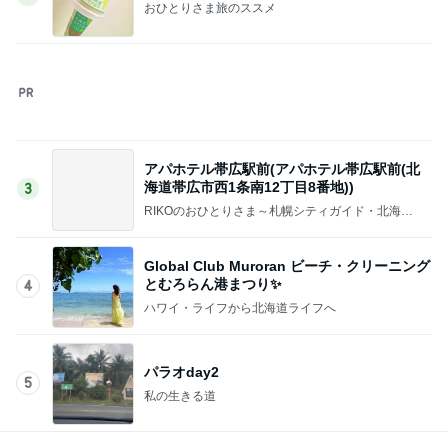
おひとりさま旅のススメ
アパホテル帯広駅前(アパホテル帯広駅前(北
海道帯広市西1条南12丁目8番地))
3
RIKOのおひとりさま～札幌シティガイド・北海道
観光マスターの北海道旅行情報・温泉ソムリエマス
ターの温泉情報～登山、旅行、食べ歩き
Global Club Muroran ビーチ・クリーニング
とむろらん港まつり✨
4
ハワイ・ライフから北海道ライフへ
パラオday2
5
私の生きる道