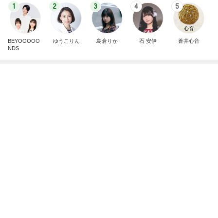
1
2
3
4
5
BEYOOOOO
ゆうこりん
島倉りか
石 安伊
蒼井心音
NDS