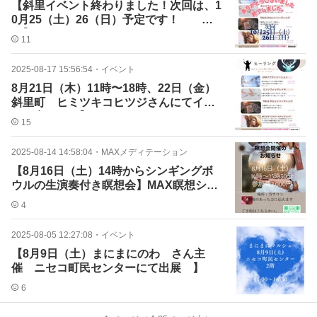
【斜里イベント終わりました！次回は、1
0月25（土）26（日）予定です！
】
11
2025-08-17 15:56:54
・
イベント
8月21日（木）11時〜18時、22日（金）
斜里町 ヒミツキコヒツジさんにてイベ
ント出ます！】
15
2025-08-14 14:58:04
・
MAXメディテーション
【8月16日（土）14時からシンギングボ
ウルの生演奏付き瞑想会】MAX瞑想シス
テムTM
4
2025-08-05 12:27:08
・
イベント
【8月9日（土）まにまにのわ さん主
催 ニセコ町民センターにて出展 】
6