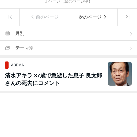
1
ページ（全
35
ページ中）
前のページ
次のページ
月別
テーマ別
ABEMA
清水アキラ 37歳で急逝した息子 良太郎
さんの死去にコメント