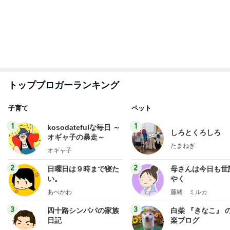
もっと見る
だいた 薬の為に結局3枚食べたジャム
Amebaトピックス
2日前
真野恵里菜 鮭が主菜の夕食献立
Amebaトピックス
2日前
[PR]空港でも活躍のお気に入り
Amebaトピックス
1日前
レジェンド松下のなんでもプレゼン！
Amebaトピックス
7時間前