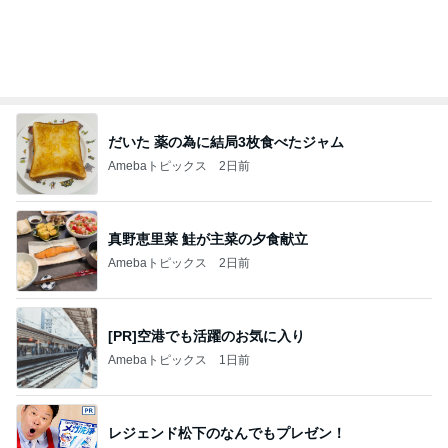
オフィシャルブロガーランキング
総合ランキング
すべて見る
1
2
3
市川團十郎白
小林麻央
だいたひかる
桃
クロ
猿
急上昇ランキング
すべて見る
1
2
3
4
5
デーモン閣下
片岡愛之助
林下清志(ビッ
沢田聖子
金沢克彦
グダディ)
新登場ランキング
すべて見る