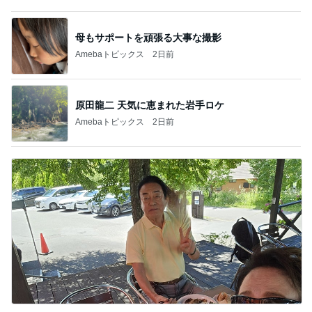
次回買うと決めた230万の輝き
Amebaトピックス
1日前
記事を読む
長引きそうなダイエットの停滞期
Amebaトピックス
19時間前
レジェンド松下のなんでもプレゼン！
Amebaトピックス
7時間前
キャシー中島 神戸でのキルトレッスン