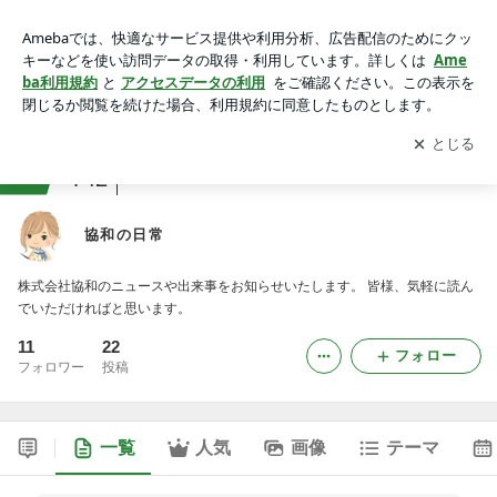
協和の日常
アプリをダウンロードして
ブログの更新通知
を受け取りまし
開く
ょう。
ranking
20代ジャンル
742
協和の日常
株式会社協和のニュースや出来事をお知らせいたします。 皆様、気軽に読ん
でいただければと思います。
11
22
フォロー
フォロワー
投稿
一覧
人気
画像
テーマ