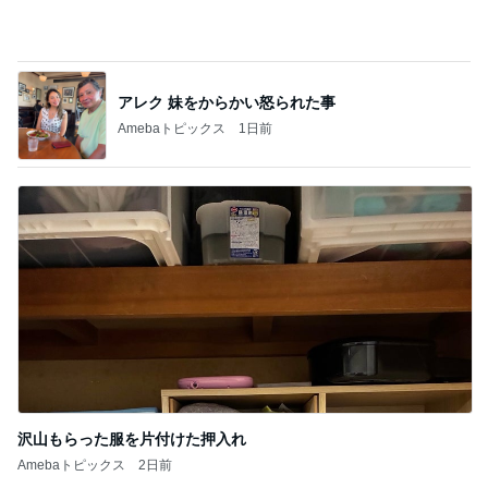
学童に行かない小6娘の過ごし方
Amebaトピックス
1日前
記事を読む
58%オフで買える豪華すぎるセット
Amebaトピックス
2日前
スーパーの駐車場で鳴り響く警告音
Amebaトピックス
19時間前