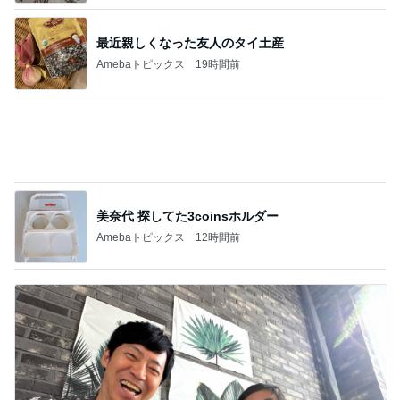
★ワンピースがムームーに？！「360度キレ
イ見え」の必殺ワザはコレ♪
1
TOKYO REAL CLOTHES 大人世代のリアルクロー
ズ
共感したブログと韓国に行ったらやりたいこ
と
2
40代からの大人カジュアルを品良く着こなすファ
ッションブログ
しじみちゃんワクチンへ。
3
Shiori's「on」style〜干物女の成長記〜
嬉しい！ガードルを毎日履き続けた結果、驚
く変化
4
50代からの無理しないおしゃれ nodoka’s Blog
ワタクシ的ブランド取扱説明書・モード系ブ
ランド海外編
5