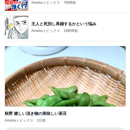
1
2
3
4
5
BEYOOOOO
島倉りか
ゆうこりん
石 安伊
蒼井心音
NDS
芸能人・有名人ブログ TOPへ
レジェンド松下のなんでもプレゼン！
Amebaトピックス
7時間前
小原正子 サマースクール最終日
Amebaトピックス
2日前
隣の席の三世代がした可愛い乾杯