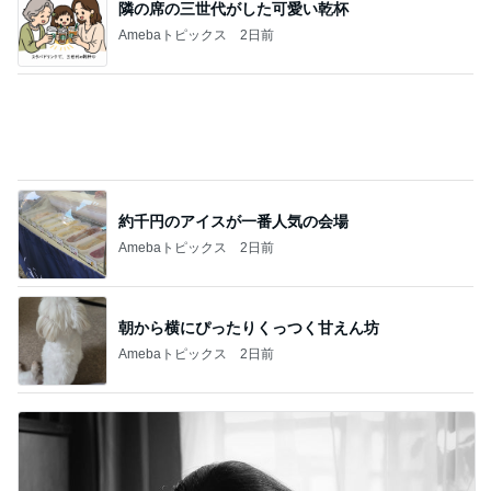
田中健 社会の役に立つ娘の仕事
Amebaトピックス
22時間前
障がいを隠蔽しようとした親の結果
Amebaトピックス
16時間前
新幹線ホームに登場した限定スタンプ
Amebaトピックス
2日前
多肉の水やりで禁物なタイミング
Amebaトピックス
1日前