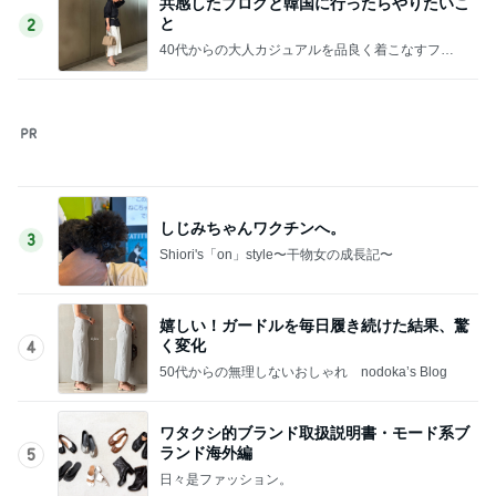
沢山もらった服を片付けた押入れ
Amebaトピックス
2日前
記事を読む
北斗晶 立て続く誕生日に大変な我が家
Amebaトピックス
1日前