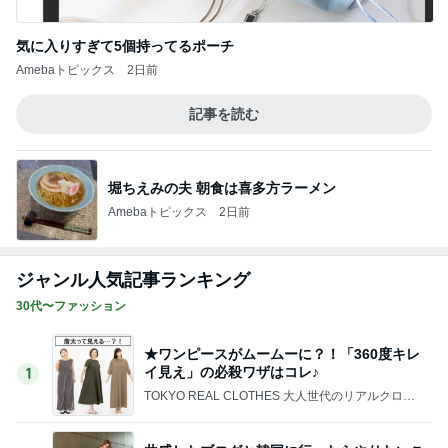
記事を読む
なかなか進まない夏期講習と補習
Amebaトピックス
2日前
旦那が義実家に帰ってくれる幸せ
Amebaトピックス
22時間前
7月に2回も生理が来た体の悲鳴
Amebaトピックス
1日前
アレク 妹をからかい怒られた事
Amebaトピックス
1日前