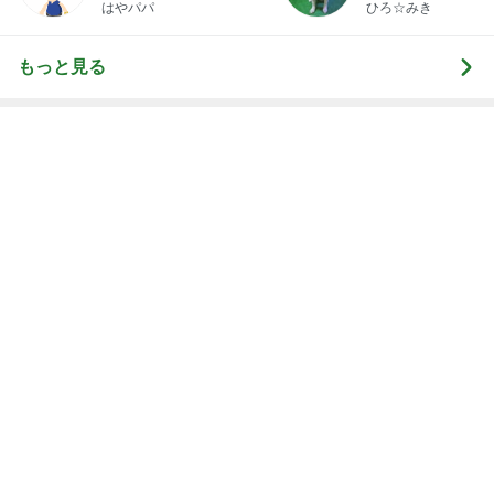
主人と死別し再婚するかという悩み
Amebaトピックス
18時間前
秋野 嬉しい頂き物の美味しい茶豆
Amebaトピックス
2日前
記事を読む