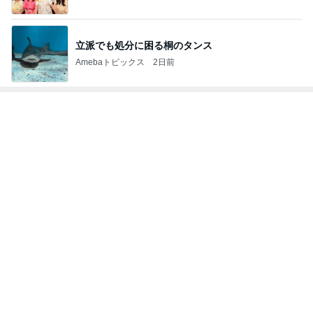
立派でも処分に困る桐のタンス
Amebaトピックス
2日前
トップブロガーランキング
子育て
ペット
1
1
kosodatefulな毎日 ～
しろとくろしろ
オギャ子の暴走～
たまねぎ
オギャ子
2
2
日曜日は９時まで寝た
母さんは今日も世
い。
やく
あべかわ
藤緒 ミルカ
3
3
四十路シンパパの家族
白柴 『きなこ』 
日記
楽ブログ
はやパパ
ひろ☆みき