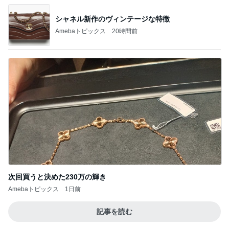
Amebaトピックス
2日前
記事を読む
川崎麻世 偶然仲間が集まる寿司屋
Amebaトピックス
16時間前
過保護かと悩む娘のお祭り問題
Amebaトピックス
19時間前
担任にいじめを報告したのが間違い
Amebaトピックス
20時間前
肩甲骨を動かすための意外なコツ
Amebaトピックス
14時間前