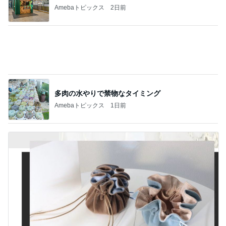
Amebaトピックス
2日前
原田龍二 天気に恵まれた岩手ロケ
Amebaトピックス
2日前
高橋英樹 蓼科で元アシスタントと再会
Amebaトピックス
15時間前