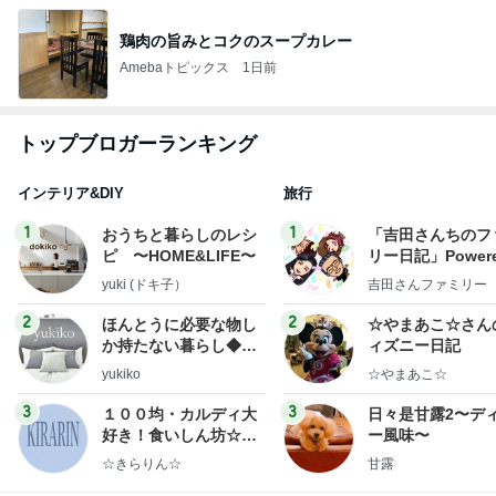
鶏肉の旨みとコクのスープカレー
Amebaトピックス
1日前
トップブロガーランキング
インテリア&DIY
旅行
1
1
おうちと暮らしのレシ
「吉田さんちのフ
ピ 〜HOME&LIFE〜
リー日記」Powere
y Ameba 吉田さ
yuki (ドキ子）
吉田さんファミリー
ミリーオフィシャ
ログ
2
2
ほんとうに必要な物し
☆やまあこ☆さん
か持たない暮らし◆Ke
ィズニー日記
ep Life Simple◆〜イ
yukiko
☆やまあこ☆
ンテリアのきろく〜
3
3
１００均・カルディ大
日々是甘露2〜デ
好き！食いしん坊☆き
ー風味〜
らりん☆のブログ
☆きらりん☆
甘露