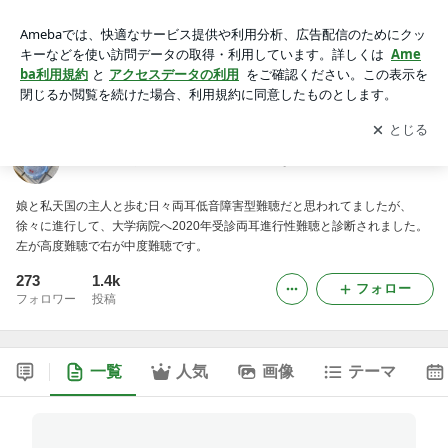
天国の主人と難聴の私と気ままな娘のブログ
アプリをダウンロードして
ブログの更新通知
を受け取りまし
開く
ょう。
天国の主人と難聴の私と気ままな娘のブログ
娘と私天国の主人と歩む日々両耳低音障害型難聴だと思われてましたが、
徐々に進行して、大学病院へ2020年受診両耳進行性難聴と診断されました。
左が高度難聴で右が中度難聴です。
273
1.4k
フォロー
フォロワー
投稿
一覧
人気
画像
テーマ