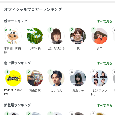
オフィシャルブロガーランキング
総合ランキング
すべて見る
1
2
3
市川團十郎白
小林麻央
だいたひかる
桃
クロ
猿
急上昇ランキング
すべて見る
1
2
3
4
5
EBiDAN 39&Ki
高山善廣
こいたん
島倉りか
つばきファク
DS
トリー
新登場ランキング
すべて見る
1
2
3
4
5