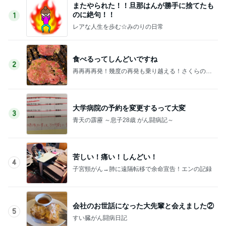
またやられた！！旦那はんが勝手に捨てたも
のに絶句！！
1
レアな人生を歩む☆みのりの日常
食べるってしんどいですね
2
再再再再発！幾度の再発も乗り越える！さくらの幸
せ探求ブログ♬.*ﾟ
大学病院の予約を変更するって大変
3
青天の霹靂 ～息子28歳 がん闘病記～
苦しい！痛い！しんどい！
4
子宮頸がん→肺に遠隔転移で余命宣告！エンの記録
会社のお世話になった大先輩と会えました②
5
すい臓がん闘病日記