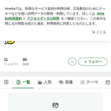
北野よみかき教室のブログ
アプリをダウンロードして
ブログの更新通知
を受け取りまし
開く
ょう。
北野よみかき教室のブログ
11
89
フォロー
フォロワー
投稿
一覧
人気
画像
テーマ