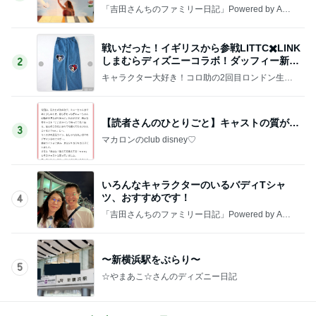
「吉田さんちのファミリー日記」Powered by Ame
ba 吉田さんファミリーオフィシャルブログ
戦いだった！イギリスから参戦LITTC✖️LINK
しまむらディズニーコラボ！ダッフィー新商
2
品の話
キャラクター大好き！コロ助の2回目ロンドン生活
にっき★
【読者さんのひとりごと】キャストの質が…
3
マカロンのclub disney♡
いろんなキャラクターのいるバディTシャ
ツ、おすすめです！
4
「吉田さんちのファミリー日記」Powered by Ame
ba 吉田さんファミリーオフィシャルブログ
〜新横浜駅をぶらり〜
5
☆やまあこ☆さんのディズニー日記