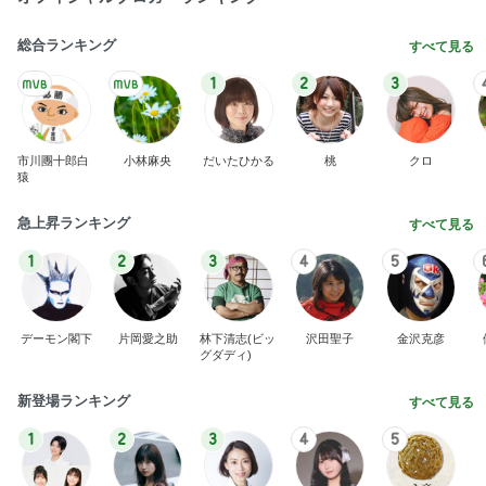
総合ランキング
すべて見る
1
2
3
市川團十郎白
小林麻央
だいたひかる
桃
クロ
猿
急上昇ランキング
すべて見る
1
2
3
4
5
デーモン閣下
片岡愛之助
林下清志(ビッ
沢田聖子
金沢克彦
グダディ)
新登場ランキング
すべて見る
1
2
3
4
5