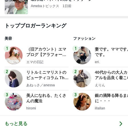
Amebaトピックス
1日前
トップブロガーランキング
美容
ファッション
1
1
（旧アカウント）エマ
妻です。ママです
ブログ【アラフォー会
です。
社売却セカンドライ
エマの日記
eri.
フ】
2
2
リトルミニマリストの
40代からの大人
ビューティコラム The
アルを品良く着こ
little minimalist's bea
ファッションブロ
あねっさ／anessa
えりん
uty colum
3
3
美人になれる、たくさ
銀の滴降る降るま
んの魔法
に・・・
hiromi
illallan
もっと見る