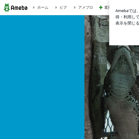
遮熱機能付きで涼し
ホーム
ピグ
アメブロ
うにっぴゴーゴゴー！！
うにっぴ