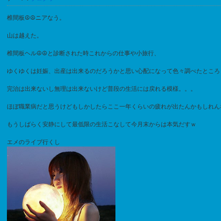
椎間板☮☮ニアなう。
山は越えた。
椎間板ヘル☮☮と診断された時これからの仕事や小旅行、
ゆくゆくは妊娠、出産は出来るのだろうかと思い心配になって色々調べたところ
完治は出来ないし無理は出来ないけど普段の生活には戻れる模様。。。
ほぼ職業病だと思うけどもしかしたらここ一年くらいの疲れが出たんかもしれん
もうしばらく安静にして最低限の生活こなして今月末からは本気だすｗ
エメのライブ行くし