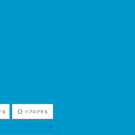
リブログする
する
いいね！した人一覧