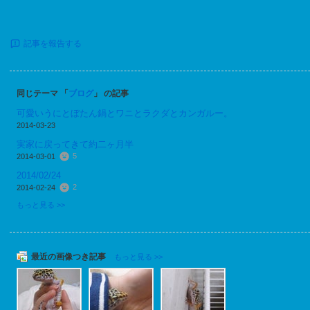
記事を報告する
同じテーマ 「
ブログ
」 の記事
可愛いうにとぼたん鍋とワニとラクダとカンガルー。
2014-03-23
実家に戻ってきて約二ヶ月半
5
2014-03-01
2014/02/24
2
2014-02-24
もっと見る >>
最近の画像つき記事
もっと見る >>