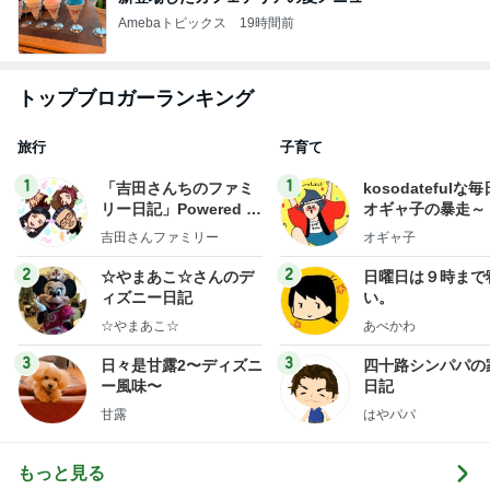
Amebaトピックス
19時間前
トップブロガーランキング
旅行
子育て
1
1
「吉田さんちのファミ
kosodatefulな毎
リー日記」Powered b
オギャ子の暴走～
y Ameba 吉田さんファ
吉田さんファミリー
オギャ子
ミリーオフィシャルブ
ログ
2
2
☆やまあこ☆さんのデ
日曜日は９時まで
ィズニー日記
い。
☆やまあこ☆
あべかわ
3
3
日々是甘露2〜ディズニ
四十路シンパパの
ー風味〜
日記
甘露
はやパパ
もっと見る