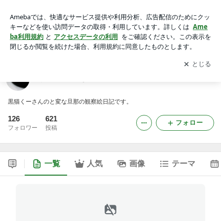
くーさんのかぎしっぽ
アプリをダウンロードして
ブログの更新通知
を受け取りまし
開く
ょう。
くーさんのかぎしっぽ
黒猫くーさんのと変な旦那の観察絵日記です。
126
621
フォロー
フォロワー
投稿
一覧
人気
画像
テーマ