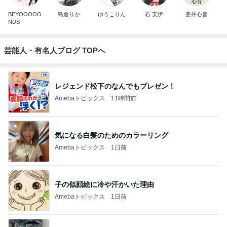
BEYOOOOO
島倉りか
ゆうこりん
石 安伊
蒼井心音
NDS
芸能人・有名人ブログ TOPへ
レジェンド松下のなんでもプレゼン！
Amebaトピックス
11時間前
気になる白髪のためのカラーリング
Amebaトピックス
1日前
子の似顔絵に冷や汗かいた理由
Amebaトピックス
1日前