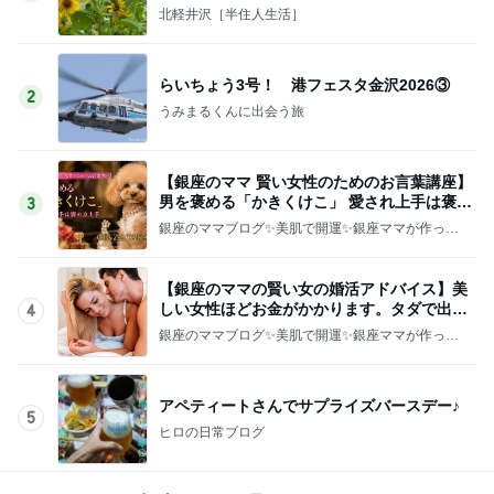
北軽井沢［半住人生活］
らいちょう3号！ 港フェスタ金沢2026③
2
うみまるくんに出会う旅
【銀座のママ 賢い女性のためのお言葉講座】
男を褒める「かきくけこ」 愛され上手は褒め
3
方上手
銀座のママブログ✨美肌で開運✨銀座ママが作った
化粧品✨銀座クラブ高嶋25歳で開店✨高嶋りえ子
お着物でエルメス バーキン コーデ
【銀座のママの賢い女の婚活アドバイス】美
しい女性ほどお金がかかります。タダで出会
4
えると思うなよ
銀座のママブログ✨美肌で開運✨銀座ママが作った
化粧品✨銀座クラブ高嶋25歳で開店✨高嶋りえ子
お着物でエルメス バーキン コーデ
アペティートさんでサプライズバースデー♪
5
ヒロの日常ブログ