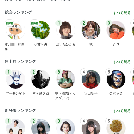
総合ランキング
すべて見る
1
2
3
市川團十郎白
小林麻央
だいたひかる
桃
クロ
猿
急上昇ランキング
すべて見る
1
2
3
4
5
デーモン閣下
片岡愛之助
林下清志(ビッ
沢田聖子
金沢克彦
グダディ)
新登場ランキング
すべて見る
1
2
3
4
5