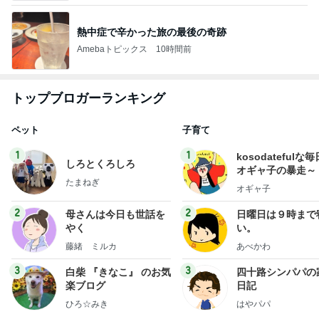
熱中症で辛かった旅の最後の奇跡
Amebaトピックス
10時間前
トップブロガーランキング
ペット
子育て
1
1
kosodatefulな毎
しろとくろしろ
オギャ子の暴走～
たまねぎ
オギャ子
2
2
母さんは今日も世話を
日曜日は９時まで
やく
い。
藤緒 ミルカ
あべかわ
3
3
白柴 『きなこ』 のお気
四十路シンパパの
楽ブログ
日記
ひろ☆みき
はやパパ