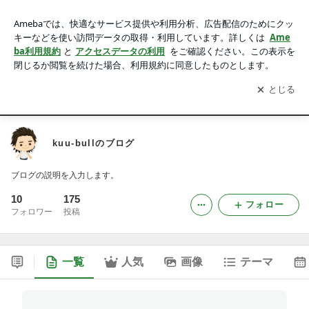
kuu-bullのブログ -2ページ目
アプリをダウンロードして
ブログの更新通知
を受け取りまし
開く
ょう。
Ameblo
Blog
ページ
kuu-bullのブログ
ブログの説明を入力します。
10
175
フォロー
フォロワー
投稿
一覧
人気
画像
テーマ