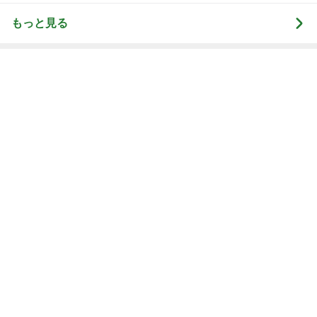
もっと見る
堀ちえみの夫 息子も絶賛の絶品辣油
Amebaトピックス
2日前
BMI18.8なのにだるんだるんな体
Amebaトピックス
10時間前
旦那が感動したバスクチーズケーキ
Amebaトピックス
12時間前
レジェンド松下のなんでもプレゼン！
Amebaトピックス
5時間前