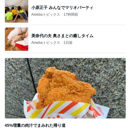
ストレスになるこの家庭内時差
Amebaトピックス
1日前
記事を読む
即完売した人気商品の予約再販
Amebaトピックス
2日前
細川直美 平和な世界を願う思い
Amebaトピックス
1日前