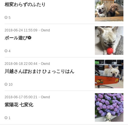
相変わらずのふたり
5
2018-06-24 11:55:09
・
Ownd
ボール遊び⚽️
4
2018-06-18 22:00:44
・
Ownd
川越さんぽおまけ ひょっこりはん
10
2018-06-17 05:00:21
・
Ownd
紫陽花 七変化
1