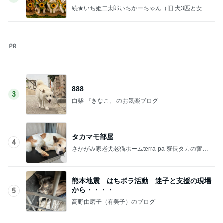
45%増量の肉汁でまみれた帰り道
Amebaトピックス
2日前
記事を読む
堀ちえみ 新大阪での夕飯購入
Amebaトピックス
1日前