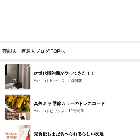
傷むのが早い桃で作ったシロップ
Amebaトピックス
17時間前
記事を読む
娘のお気に入りタオル地ロンパース
Amebaトピックス
13時間前
特性か認知症かわからない父の言動
Amebaトピックス
2日前
はあちゅう 最後のトミカ博になる予感
Amebaトピックス
11時間前