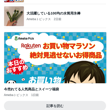
オフィシャルブロガーランキング
総合ランキング
すべて見る
1
2
3
市川團十郎白
小林麻央
だいたひかる
桃
クロ
猿
急上昇ランキング
すべて見る
1
2
3
4
5
加藤紀子
Sakurashimeji
真飛聖
尼子勝紀
モーニング
娘。'26 天気組
新登場ランキング
すべて見る