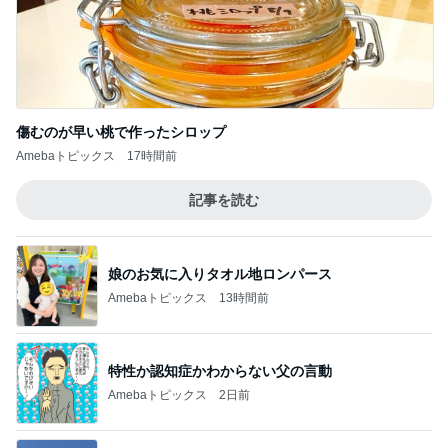
だいた 抱っこで味をしめた息子の顔
Amebaトピックス
17時間前
絶壁沿いのスリル満点なつり橋
Amebaトピックス
12時間前
映画でハマった人への原作オススメ
Amebaトピックス
2日前
料理面倒で久々に食べたもの
Amebaトピックス
12時間前