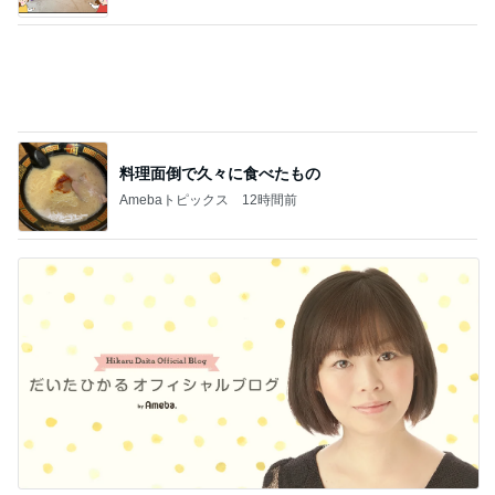
タカマモ部屋
4
さかがみ家老犬老猫ホームterra-pa 寮長タカの奮闘
日記
熊本地震 はちボラ活動 迷子と支援の現場
から・・・・
5
高野由磨子（有美子）のブログ
このジャンルの記事をもっと見る
次世代掃除機がやってきた！！
Amebaトピックス
5時間前
広川 頂いたモロッコいんげんを塩ゆで
Amebaトピックス
1日前