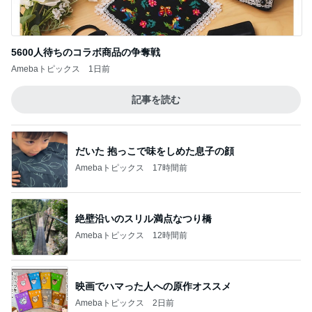
ジャンル人気記事ランキング
犬との生活
日本はごまかしの国になったの？－－国のト
ップにいる方たちから見える違和感
1
love-3025のブログ
末広がり詣御朱印 & 北杜市明野サンフラワー
フェス
2
続★いち姫二太郎いちかーちゃん（旧 犬3匹と女一
人で住む家を建てる！！）
888
3
白柴 『きなこ』 のお気楽ブログ