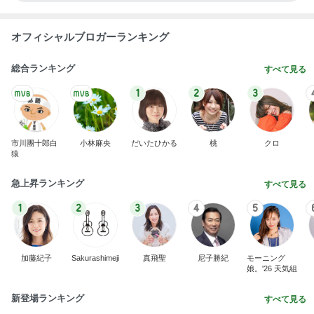
1
2
3
4
5
BEYOOOOO
ゆうこりん
島倉りか
MOMIママ
石 安伊
NDS
芸能人・有名人ブログ TOPへ
次世代掃除機がやってきた！！
Amebaトピックス
5時間前
真矢ミキ 季節カラーのドレスコード
Amebaトピックス
10時間前
完食後もまだ食べられるらしい友達
Amebaトピックス
1日前