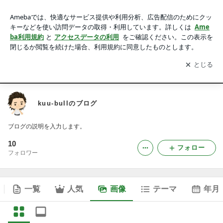
kuu-bullのブログの画像
アプリをダウンロードして
ブログの更新通知
を受け取りまし
開く
ょう。
Ameblo
Blog
ページ
kuu-bullのブログ
ブログの説明を入力します。
10
フォロー
フォロワー
一覧
人気
画像
テーマ
年月