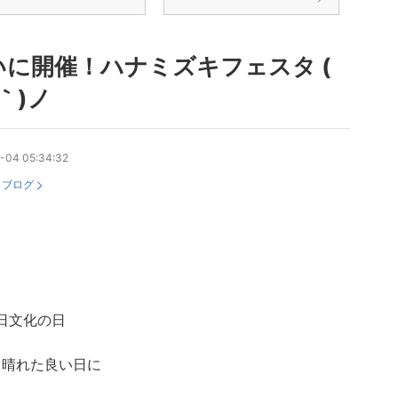
いに開催！ハナミズキフェスタ (
｀)ノ
-04 05:34:32
：
ブログ
3日文化の日
も晴れた良い日に