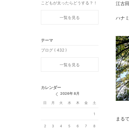
こどもが太ったらどうする？！
江古
一覧を見る
ハナミ
テーマ
ブログ ( 432 )
一覧を見る
カレンダー
2026年 8月
日
月
火
水
木
金
土
1
まるで
2
3
4
5
6
7
8