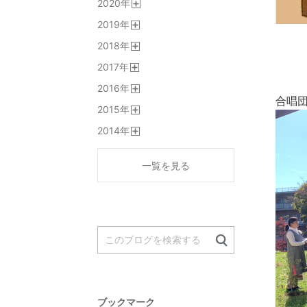
2020
年
く
開
2019
年
く
開
2018
年
く
開
2017
年
く
開
2016
年
く
開
合唱
2015
年
く
開
2014
年
く
開
く
一覧を見る
ブックマーク