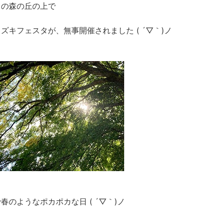
田の森の丘の上で
ズキフェスタが、無事開催されました ( ´▽｀)ノ
春のようなポカポカな日 ( ´▽｀)ノ