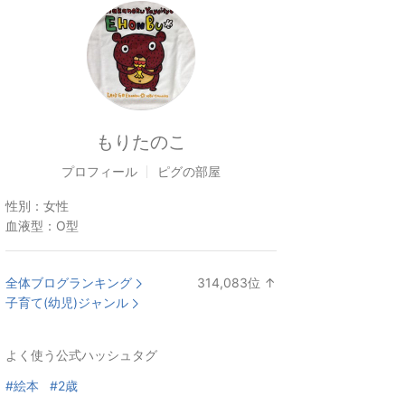
もりたのこ
プロフィール
ピグの部屋
性別：
女性
血液型：
O型
全体ブログランキング
314,083
位
↑
ラ
子育て(幼児)ジャンル
ン
キ
よく使う公式ハッシュタグ
ン
グ
#絵本
#2歳
上