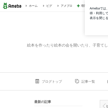
増加した体重とかさ
ホーム
ピグ
アメブロ
ついに開催！ハナミズキフェスタ ( ´▽｀)ノ | もりたのこの日常( 
絵本を作ったり絵本の会を開いたり、子育てし
ブログトップ
記事一覧
最新の記事
ピ