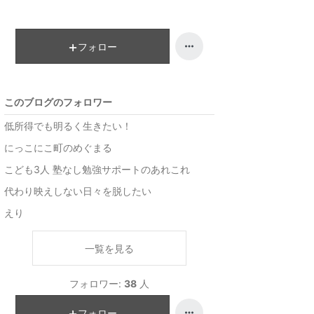
昇
フォロー
このブログのフォロワー
低所得でも明るく生きたい！
にっこにこ町のめぐまる
こども3人 塾なし勉強サポートのあれこれ
代わり映えしない日々を脱したい
えり
一覧を見る
フォロワー:
38
人
フォロー