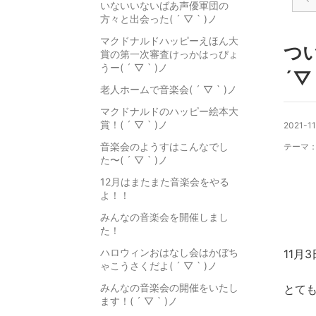
いないいないばあ声優軍団の
方々と出会った( ´ ▽ ` )ノ
マクドナルドハッピーえほん大
つ
賞の第一次審査けっかはっぴょ
うー( ´ ▽ ` )ノ
´▽
老人ホームで音楽会( ´ ▽ ` )ノ
マクドナルドのハッピー絵本大
賞！( ´ ▽ ` )ノ
2021-11
音楽会のようすはこんなでし
テーマ
た〜( ´ ▽ ` )ノ
12月はまたまた音楽会をやる
よ！！
みんなの音楽会を開催しまし
た！
ハロウィンおはなし会はかぼち
11月
ゃこうさくだよ( ´ ▽ ` )ノ
みんなの音楽会の開催をいたし
とて
ます！( ´ ▽ ` )ノ