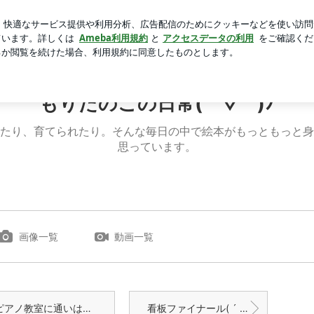
ましした食事
芸能人ブログ
人気ブログ
新規登録
ロ
´ ▽ ` )ﾉ
もりたのこの日常( ´ ▽ ` )ﾉ
たり、育てられたり。そんな毎日の中で絵本がもっともっと身
思っています。
画像一覧
動画一覧
アノ教室に通いはじめました( ´ ▽ ` )ノ
看板ファイナール( ´ ▽ ` )ノ