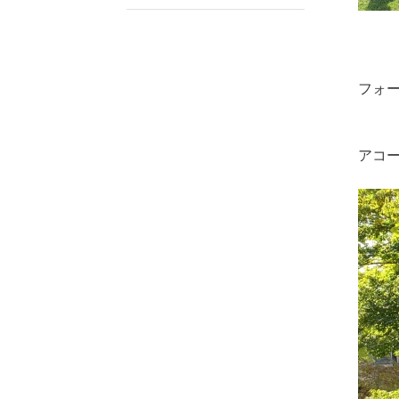
フォ
アコ