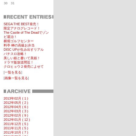
30
31
SEGA THE BEST発売！
限定アナログレコード！
The Castle of The Deadでゾン
ビ退治！
横堀ゴルフセンター
料亭 榊の高級お弁当
DISC UPが生み出すリアル
パチスロ攻略！
美しい姫と書いて美姫！
ドラマ版放送間近！
クロヒョウ２発売によせて
[
一覧を見る
]
[
画像一覧を見る
]
2013年02月 ( 1 )
2012年05月 ( 2 )
2012年04月 ( 6 )
2012年03月 ( 3 )
2012年02月 ( 9 )
2012年01月 ( 12 )
2011年12月 ( 5 )
2011年11月 ( 5 )
2011年10月 ( 7 )