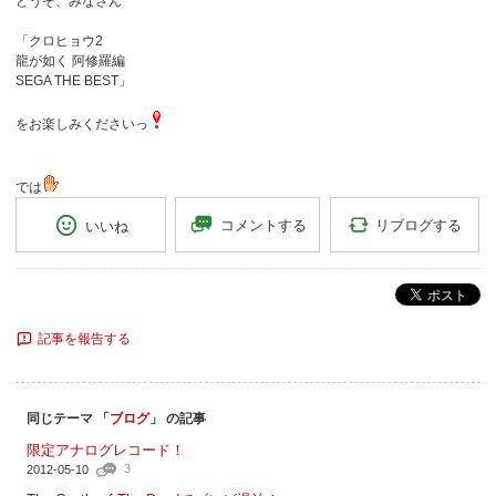
どうぞ、みなさん
「クロヒョウ2
龍が如く 阿修羅編
SEGA THE BEST」
をお楽しみくださいっ
では
リブログする
コメントする
いいね
ポスト
記事を報告する
同じテーマ 「
ブログ
」 の記事
限定アナログレコード！
3
2012-05-10