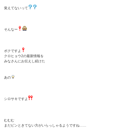
覚えてないって
そんなー
ボクですよ
クロヒョウ2の最新情報を
みなさんにお伝えし続けた
あの
シロサキですよ
むむむ
まだピンときてない方がいらっしゃるようですね……