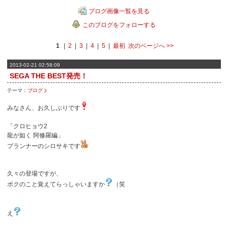
ブログ画像一覧を見る
このブログをフォローする
1
|
2
|
3
|
4
|
5
|
最初
次のページへ
>>
2013-02-21 02:58:09
SEGA THE BEST発売！
テーマ：
ブログ
みなさん、お久しぶりです
「クロヒョウ2
龍が如く 阿修羅編」
プランナーのシロサキです
久々の登場ですが、
ボクのこと覚えてらっしゃいますか
（笑
え