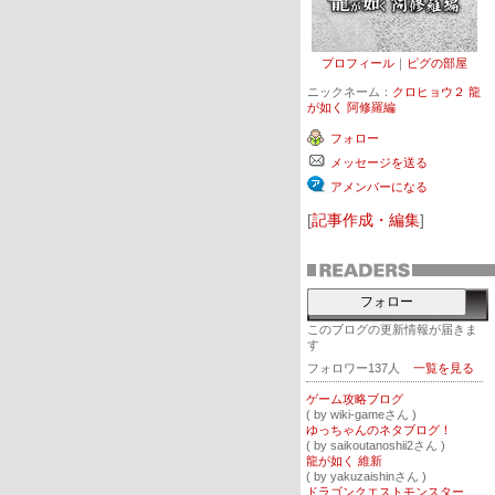
プロフィール
｜
ピグの部屋
ニックネーム：
クロヒョウ２ 龍
が如く 阿修羅編
フォロー
メッセージを送る
アメンバーになる
[
記事作成・編集
]
フォロー
このブログの更新情報が届きま
す
フォロワー137人
一覧を見る
ゲーム攻略ブログ
( by wiki-gameさん )
ゆっちゃんのネタブログ！
( by saikoutanoshii2さん )
龍が如く 維新
( by yakuzaishinさん )
ドラゴンクエストモンスターズ2(3DS)イルとルカの不思議なふしぎな鍵【最安値＆送料無料】