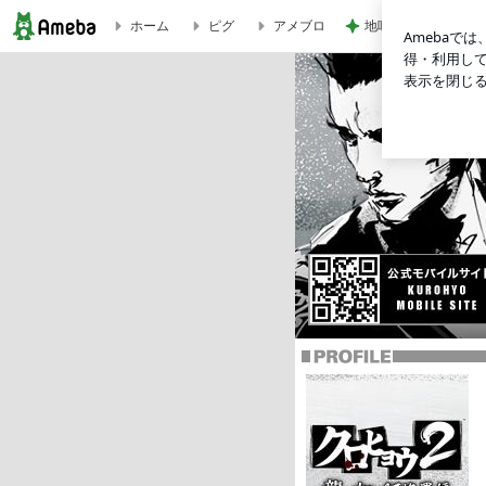
地味なストレス減っ
ホーム
ピグ
アメブロ
クロヒョウ２ 龍が如く 阿修羅編のブログ