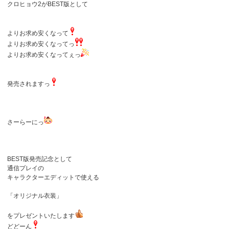
クロヒョウ2がBEST版として
よりお求め安くなって
よりお求め安くなってっ
よりお求め安くなってぇっ
発売されますっ
さーらーにっ
BEST版発売記念として
通信プレイの
キャラクターエディットで使える
「オリジナル衣装」
をプレゼントいたします
どどーん