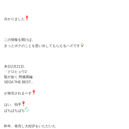
分かりました
この情報を聞けば、
きっとボクのことを思い出してもらえるハズです
本日2月21日、
「クロヒョウ2
龍が如く 阿修羅編
SEGA THE BEST」
が発売されまーす
はい、拍手
ぱちぱちぱち
昨年、発売し大好評をいただいた