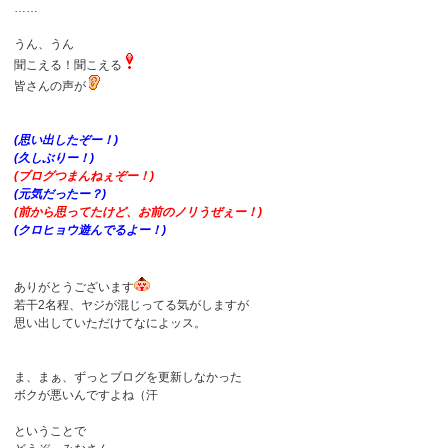
……
うん、うん
聞こえる！聞こえる
皆さんの声が
(思い出したぞー！)
(久しぶりー！)
(ブログつまんねぇぞー！)
(元気だったー？)
(前から思ってたけど、お前のノリうぜぇー！)
(クロヒョウ遊んでるよー！)
ありがとうございます
若干2名程、ヤジが混じってる気がしますが
思い出していただけてなによッス。
ま、まぁ、ずっとブログを更新しなかった
ボクが悪いんですよね（汗
ということで