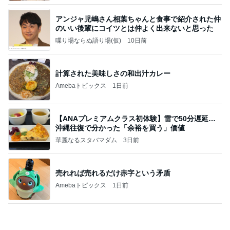
計算された美味しさの和出汁カレー
Amebaトピックス
1日前
【ANAプレミアムクラス初体験】雷で50分遅延…
沖縄往復で分かった「余裕を買う」価値
華麗なるスタバマダム
3日前
売れれば売れるだけ赤字という矛盾
Amebaトピックス
1日前
話題のスイカ丸ごとアイス♡