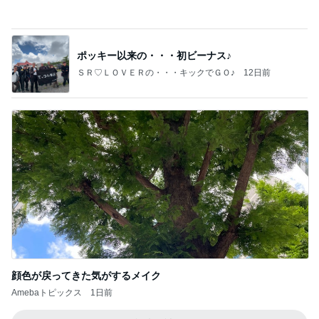
ＳＲ♡ＬＯＶＥＲの・・・キックでＧＯ♪
12日前
顔色が戻ってきた気がするメイク
Amebaトピックス
1日前
記事を読む