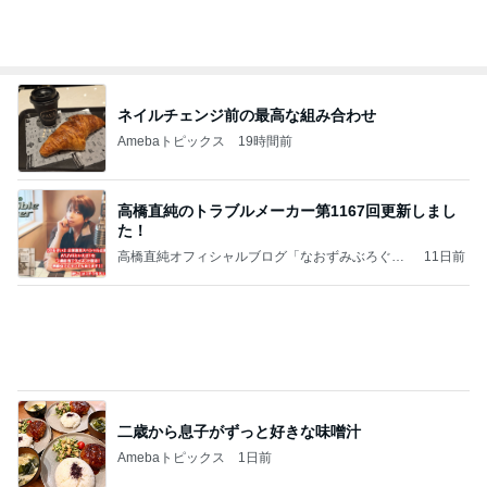
ネイルチェンジ前の最高な組み合わせ
Amebaトピックス
19時間前
高橋直純のトラブルメーカー第1167回更新しまし
た！
高橋直純オフィシャルブログ「なおずみぶろぐ」
11日前
Powered by Ameba
二歳から息子がずっと好きな味噌汁
Amebaトピックス
1日前
アンジャ児嶋さん相葉ちゃんと食事で紹介された仲
のいい後輩にコイツとは仲よく出来ないと思った
喋り場ならぬ語り場(仮)
10日前