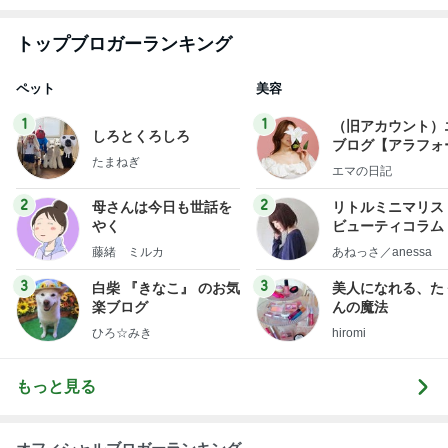
1
1
（旧アカウント）
しろとくろしろ
ブログ【アラフォ
たまねぎ
社売却セカンドラ
エマの日記
フ】
2
2
母さんは今日も世話を
リトルミニマリス
やく
ビューティコラム 
little minimalist'
藤緒 ミルカ
あねっさ／anessa
uty colum
3
3
白柴 『きなこ』 のお気
美人になれる、た
楽ブログ
んの魔法
ひろ☆みき
hiromi
もっと見る
オフィシャルブロガーランキング
総合ランキング
すべて見る
1
2
3