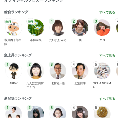
市川團十郎白
小林麻央
だいたひかる
桃
クロ
猿
急上昇ランキング
すべて見る
1
2
3
4
5
AKB48
たんぽぽ川村
北村総一朗
北別府学
OCHA NORM
エミコ
A
新登場ランキング
すべて見る
1
2
3
4
5
BEYOOOOO
島倉りか
ゆうこりん
石 安伊
蒼井心音
NDS