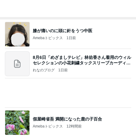
膝が痛いのに頭に針をうつ中医
Amebaトピックス
1日前
8月6日「めざましテレビ」林佑香さん着用のウィル
セレクションの小花刺繍タックスリーブカーディガ
ン
れなのブログ
1日前
假屋崎省吾 満開になった鹿の子百合
Amebaトピックス
12時間前
待ってる！
武東由美オフィシャルブログ「MOTOちゃんと
14時間前
のはっぴぃな毎日」Powered by Ameba