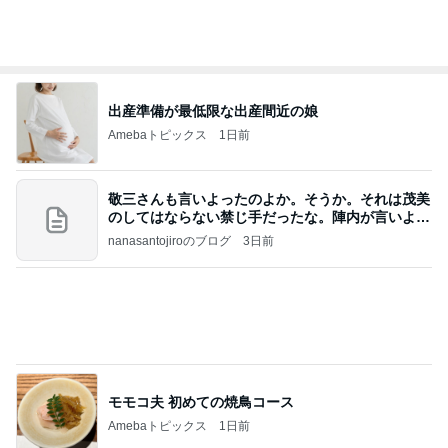
出産準備が最低限な出産間近の娘
Amebaトピックス
1日前
敬三さんも言いよったのよか。そうか。それは茂美
のしてはならない禁じ手だったな。陣内が言いよる
のよ
nanasantojiroのブログ
3日前
モモコ夫 初めての焼鳥コース
Amebaトピックス
1日前
東京都議会は酷いですね。支持しているのは小池都
知事だと想いますが、こんなのを許していいんです
か？
ht9299yzf祈りのブログ
3時間前