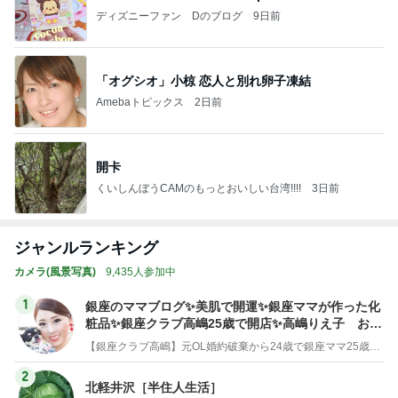
ディズニーファン Dのブログ
9日前
「オグシオ」小椋 恋人と別れ卵子凍結
Amebaトピックス
2日前
開卡
くいしんぼうCAMのもっとおいしい台湾!!!!
3日前
ジャンルランキング
カメラ(風景写真)
9,435人参加中
1
銀座のママブログ✨美肌で開運✨銀座ママが作った化
粧品✨銀座クラブ高嶋25歳で開店✨高嶋りえ子 お着
物でエルメス バーキン コーデ
【銀座クラブ高嶋】元OL婚約破棄から24歳で銀座ママ25歳でオーナーママ銀座 美肌で開運♡パワースポット巡り高嶋りえ子ブログ
2
北軽井沢［半住人生活］