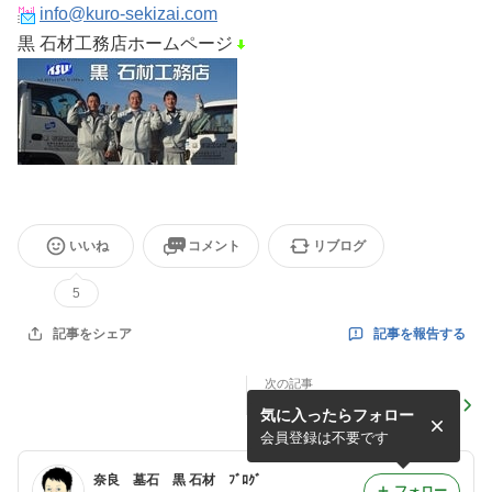
info@kuro-sekizai.com
黒 石材工務店ホームページ
いいね
コメント
リブログ
5
記事を報告する
記事をシェア
次の記事
永代供養塔施工例
気に入ったらフォロー
会員登録は不要です
奈良 墓石 黒 石材 ﾌﾞﾛｸﾞ
フォロー