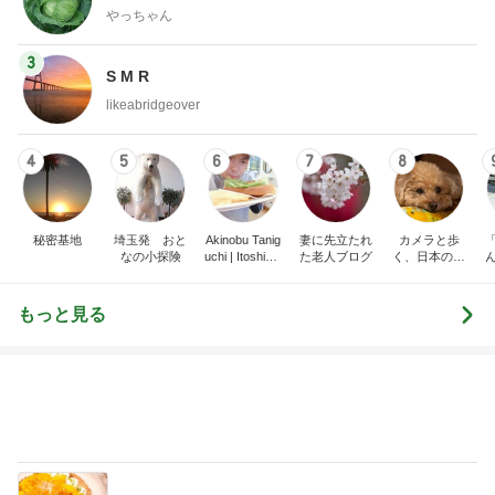
やっちゃん
3
S M R
likeabridgeover
4
5
6
7
8
秘密基地
埼玉発 おと
Akinobu Tanig
妻に先立たれ
カメラと歩
なの小探険
uchi | Itoshima
た老人ブログ
く、日本の風
Landscape Ph
景スナップ紀
otographer
行
もっと見る
酒井彩名 娘の10歳の誕生日祝い
Amebaトピックス
1日前