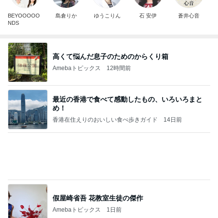
高くて悩んだ息子のためのからくり箱
Amebaトピックス
12時間前
最近の香港で食べて感動したもの、いろいろまと
め！
香港在住えりのおいしい食べ歩きガイド
14日前
假屋崎省吾 花教室生徒の傑作
Amebaトピックス
1日前
開卡
くいしんぼうCAMのもっとおいしい台湾!!!!
3日前