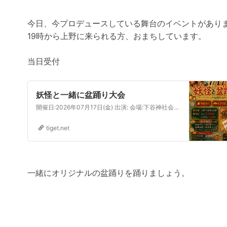
今日、今プロデュースしている舞台のイベントがあり
19時から上野に来られる方、おまちしています。
当日受付
妖怪と一緒に盆踊り大会
開催日:2026年07月17日(金) 出演: 会場:下谷神社会館 イマーシブシアター江戸妖怪探偵社最速イベント！栗林さみ、内田智一、板橋加奈、東柊希、まーりん、吉江まりもと劇中に出てくる妖怪ダンスを一緒に踊って体を動かしましょう。参加者全員に妖怪名刺のプレゼントあり。江戸妖怪探偵社をより楽しめるヒントも！？
tiget.net
一緒にオリジナルの盆踊りを踊りましょう。