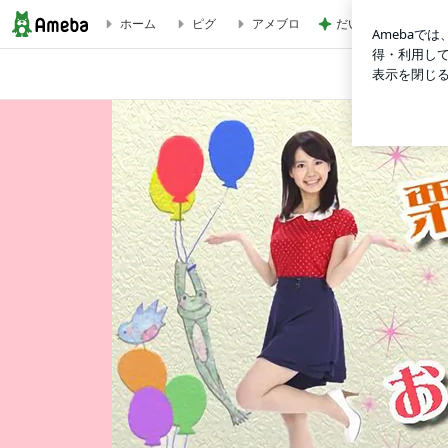
だいたの夫 妻から
ホーム
ピグ
アメブロ
栗林さみオフィシャルブログ「栗林さみのおもちゃ箱」Powered 
栗
林
さ
み
オ
フ
ィ
シ