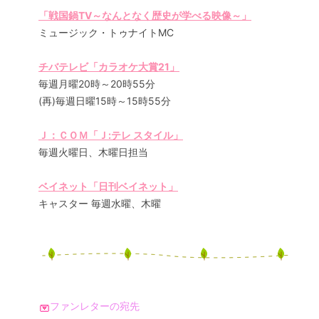
「戦国鍋TV～なんとなく歴史が学べる映像～」
ミュージック・トゥナイトMC
チバテレビ「カラオケ大賞21」
毎週月曜20時～20時55分
(再)毎週日曜15時～15時55分
Ｊ：ＣＯＭ「Ｊ:テレ スタイル」
毎週火曜日、木曜日担当
ベイネット「日刊ベイネット」
キャスター 毎週水曜、木曜
ファンレターの宛先