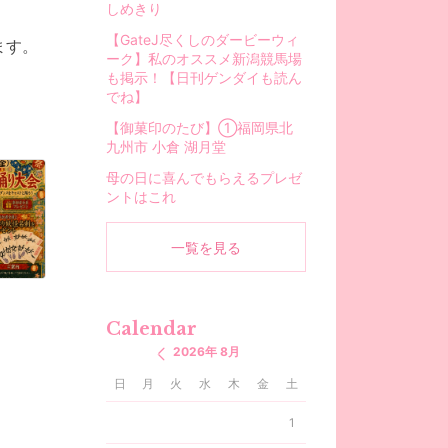
しめきり
【GateJ尽くしのダービーウィ
ます。
ーク】私のオススメ新潟競馬場
も掲示！【日刊ゲンダイも読ん
でね】
【御菓印のたび】①福岡県北
九州市 小倉 湖月堂
母の日に喜んでもらえるプレゼ
ントはこれ
一覧を見る
Calendar
2026年 8月
日
月
火
水
木
金
土
1