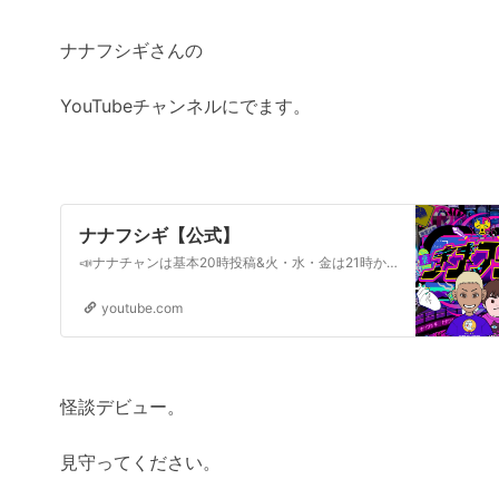
ナナフシギさんの
YouTubeチャンネルにでます。
ナナフシギ【公式】
📣ナナチャンは基本20時投稿&火・水・金は21時から生配信📣フシギミステリー倶楽部https://www.youtube.com/channel/UCeJp8OAlTw1DUYDT3vxQSrA【洒落怖・怪談】ナナフシギ作業用アーカイブ【公式】https://www.youtube.com/@syarekowa●ナナフシギ、メンバーシップはこ…
youtube.com
怪談デビュー。
見守ってください。