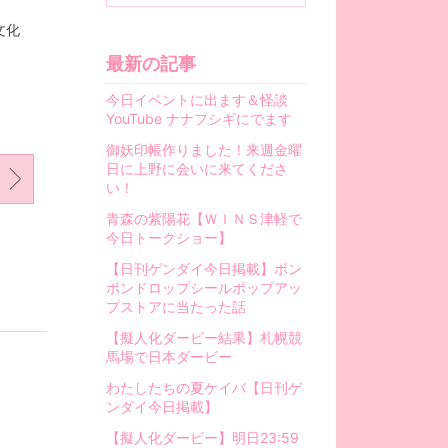
文化
最新の記事
今日イベントに出ます＆怪談
YouTube ナナフシギにでます
御妖印帳作りました！来週金曜
日に上野に会いに来てくださ
い！
青森の紫陽花【ＷＩＮＳ津軽で
今日トークショー】
【日刊ゲンダイ今日掲載】ボン
ボンドロップシールポップアッ
プストアに当たった話
【擬人化ダービー結果】札幌競
馬場で日本ダービー
わたしたちの夏ケイバ【日刊ゲ
ンダイ今日掲載】
【擬人化ダービー】明日23:59