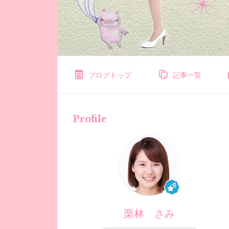
ャ
ル
ブ
ロ
ブログトップ
記事一覧
グ
Profile
「
栗
林
さ
み
栗林 さみ