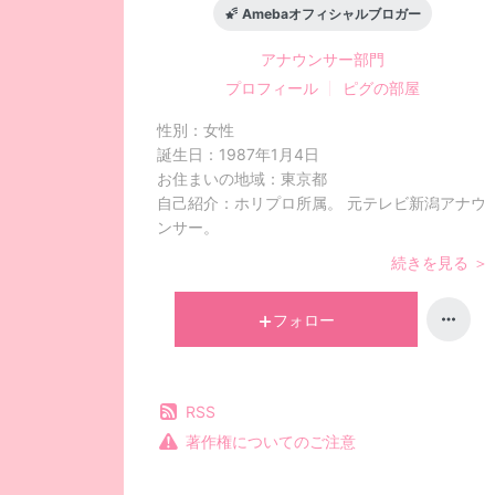
の
Amebaオフィシャルブロガー
お
アナウンサー
部門
プロフィール
ピグの部屋
も
性別：
女性
ち
誕生日：
1987年1月4日
お住まいの地域：
東京都
ゃ
自己紹介：
ホリプロ所属。 元テレビ新潟アナウ
ンサー。
箱
続きを見る ＞
」
フォロー
P
o
RSS
著作権についてのご注意
w