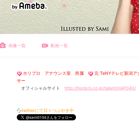
画像一覧
動画一覧
ホリプロ アナウンス室 所属
元 TeNYテレビ新潟ア
サー
オフィシャルサイト
http://horipro.co.jp/talent/HAP040/
twitterにて日々つぶやき中