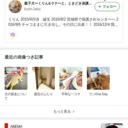
親子犬〜くりん&ラテ〜と、ときどき保護犬短期預かりの暮らし
フォロー
kurin.latte
くりん 2015/9月頃 誕生 2016/8/2 茨城県で保護されセンターへ 2
016/9/6 チャコままに引き出し。その日に出産！！ 2016/12/4 我が
家へ！！！ ラテ 2016/9/6 チャコまま宅で産まれる(母くりん) 201
7/9/27 我が家へ！！！ ★ときどき一時預かり 星くん→里親決定
最近の画像つき記事
犬の脱走につい
最近のふたり
平和な一コマ
ワンOne Day
て
もっと見る
ABEMA