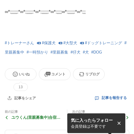
∞*:;;;;;:*∞*:;;;;;:*∞*:;;;;;:*∞*:;;;;∞*:;;;;;:*∞*:;
;
#
トレーナーさん
#
保護犬
#
大型犬
#
ドッグトレーニング
#
里親募集中
#
一時預かり
#
里親募集
#
仔犬
#
犬
#
DOG
いいね
コメント
リブログ
13
記事を報告する
記事をシェア
前の記事
次の記事
ユウくん(里親募集中)合宿25
ユウくん(里親募集中)合宿23
気に入ったらフォロー
日目〜大運動会〜
日目〜海の男〜
会員登録は不要です