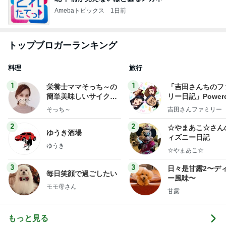
Amebaトピックス
1日前
トップブロガーランキング
料理
旅行
1
1
栄養士ママそっち～の
「吉田さんちのフ
簡単美味しいサイクル
リー日記」Powere
献立
y Ameba 吉田さ
そっち～
吉田さんファミリー
ミリーオフィシャ
ログ
2
2
☆やまあこ☆さん
ゆうき酒場
ィズニー日記
ゆうき
☆やまあこ☆
3
3
日々是甘露2〜デ
毎日笑顔で過ごしたい
ー風味〜
モモ母さん
甘露
もっと見る