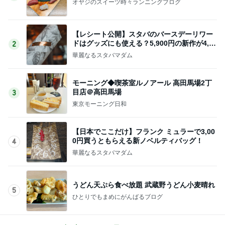
オヤジのスイーツ時々ランニングブログ
【レシート公開】スタバのバースデーリワー
ドはグッズにも使える？5,900円の新作が4,88
2
1円に
華麗なるスタバマダム
モーニング◆喫茶室ルノアール 高田馬場2丁
目店＠高田馬場
3
東京モーニング日和
【日本でここだけ】フランク ミュラーで3,00
0円買うともらえる新ノベルティバッグ！
4
華麗なるスタバマダム
うどん天ぷら食べ放題 武蔵野うどん小麦晴れ
5
ひとりでもまめにがんばるブログ