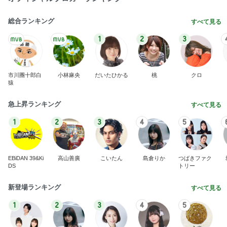
総合ランキング
すべて見る
1
2
3
市川團十郎白
小林麻央
だいたひかる
桃
クロ
猿
急上昇ランキング
すべて見る
1
2
3
4
5
EBiDAN 39&Ki
高山善廣
こいたん
島倉りか
つばきファク
DS
トリー
新登場ランキング
すべて見る
1
2
3
4
5