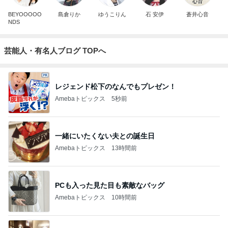
BEYOOOOO
島倉りか
ゆうこりん
石 安伊
蒼井心音
NDS
芸能人・有名人ブログ TOPへ
レジェンド松下のなんでもプレゼン！
Amebaトピックス
5秒前
一緒にいたくない夫との誕生日
Amebaトピックス
13時間前
PCも入った見た目も素敵なバッグ
Amebaトピックス
10時間前