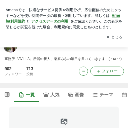
♪みちゃンネルんるん♪
アプリをダウンロードして
ブログの更新通知
を受け取りまし
開く
ょう。
♪みちゃンネルんるん♪
事務所『AVILLA』所属の新人、栗原みさの毎日を書いていきますゞ(・ω・*)
902
713
フォロー
フォロワー
投稿
一覧
人気
画像
テーマ