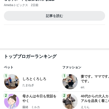
Amebaトピックス
2日前
記事を読む
トップブロガーランキング
ペット
ファッション
1
1
妻です。ママです
しろとくろしろ
です。
たまねぎ
eri.
2
2
母さんは今日も世話を
40代からの大人
やく
アルを品良く着こ
ファッションブロ
藤緒 ミルカ
えりん