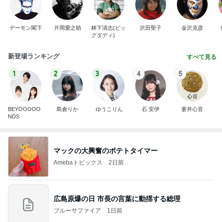
デーモン閣下
片岡愛之助
林下清志(ビッ
沢田聖子
金沢克彦
グダディ)
新登場ランキング
すべて見る
1
2
3
4
5
BEYOOOOO
島倉りか
ゆうこりん
石 安伊
蒼井心音
NDS
マックの大興奮のポテトタイマー
Amebaトピックス
2日前
広島原爆の日 市長の言葉に動揺する総理
ブルーサファイア
1日前