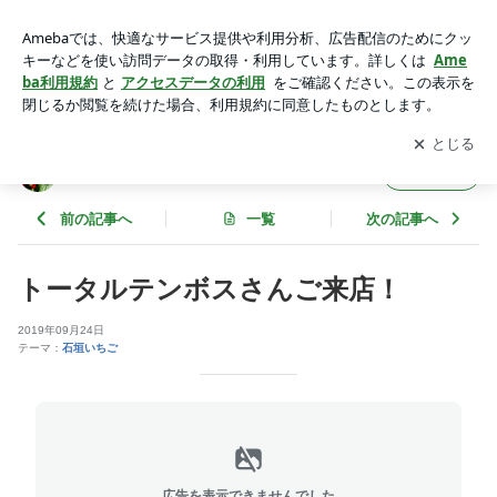
トータルテンボスさんご来店！ | いちご狩りパーク&いちごカ
フェ久能屋
アプリをダウンロードして
ブログの更新通知
を受け取りまし
開く
ょう。
いちご狩りパーク&いちごカフェ久能屋
フォロー
前の記事へ
一覧
次の記事へ
トータルテンボスさんご来店！
2019年09月24日
テーマ：
石垣いちご
広告を表示できませんでした