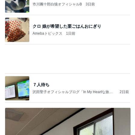
市川團十郎白猿オフィシャルB
3日前
クロ 娘が希望した栗ごはんおにぎり
Amebaトピックス
1日前
７人待ち
沢田聖子オフィシャルブログ「In My Heartな旅日
2日前
記」by Ameba