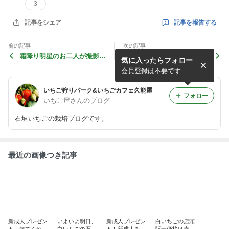
3
記事を報告する
記事をシェア
前の記事
次の記事
霜降り明星のお二人が撮影で
はじめしゃちょーさんのYou
気に入ったらフォロー
ご来店！
Tubeに出てました!
会員登録は不要です
いちご狩りパーク&いちごカフェ久能屋
フォロー
いちご屋さんのブログ
石垣いちごの栽培ブログです。
最近の画像つき記事
新成人プレゼン
いよいよ明日、
新成人プレゼン
白いちごの店頭