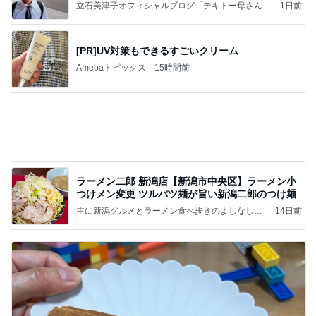
実の
立石美津子オフィシャルブログ「テキトー母さんの
1日前
すすめ」Powered by Ameba
[PR]UV対策もできるすごいクリーム
Amebaトピックス
15時間前
ラーメン二郎 新潟店【新潟市中央区】ラーメン小
つけメン変更 ツルパツ麺が旨い新潟二郎のつけ麺
主に新潟グルメとラーメン食べ歩きのよしなしご
14日前
と