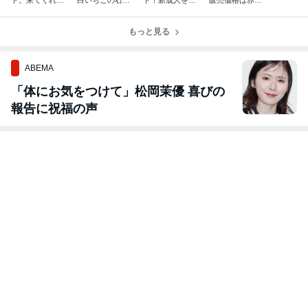
ト。来てくれた
白いちごの石垣
ト！新成人を迎
販売価格は赤い
皆さんありがと
いちごハウスに
えた皆様おめで
いちごの倍です
うございまし
テレビ局のカメ
とうございま
が、パフェは同
た。明日も開催
ラが初潜入しま
もっと見る
す！いちご狩り
額で提供してま
してます！...
す。生中継で畑
パーク &いち...
す！左Lパフェ
と...
8...
ABEMA
「体にお気をつけて」松岡茉優 喜びの
報告に祝福の声