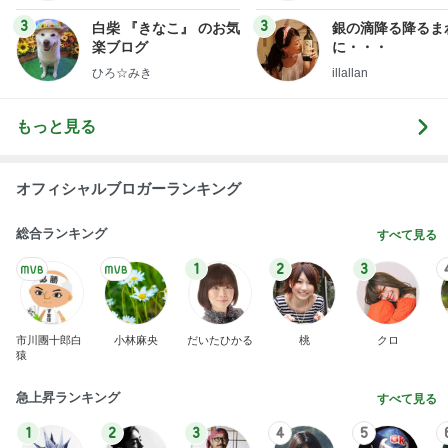
3
3
白柴 『きなこ』 のお気
銀の滴降る降るま
楽ブログ
に・・・
ひろ☆みき
illallan
もっと見る
オフィシャルブロガーランキング
総合ランキング
すべて見る
1
2
3
市川團十郎白
小林麻央
だいたひかる
桃
クロ
猿
急上昇ランキング
すべて見る
1
2
3
4
5