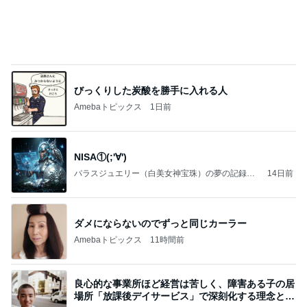
びっくりした炭酸を勝手に入れる人
Amebaトピックス
1日前
NISA①(;'∀')
パラスジュエリー（白美女神宝珠）の夢の記録
14日前
（続編）
ダメにならないのでずっと同じカーラー
Amebaトピックス
11時間前
良心的な事業所ほど経営は苦しく、障害ある子の居
場所「放課後デイサービス」で深刻化する理念と現