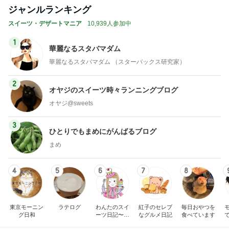
ジャンルランキング
スイーツ・デザートマニア
10,939人参加中
1
華麗なるスタバマダム
華麗なるスタバマダム （スターバックス研究家）
2
オヤジのスイーツ時々ランニングブログ
オヤジ@sweets
3
ひとりでもまめにがんばるブログ
まめ
4
5
6
7
8
東京モーニン
ラテログ
わんたのスイ
紅子のセレブ
毎日おやつを
グ日和
ーツ日記〜小
なグルメ日記
食べています
さな幸せ♡コ