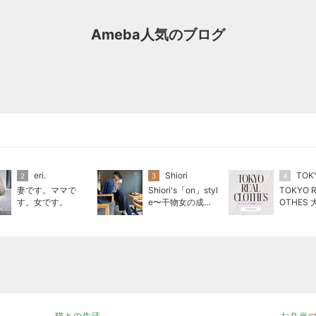
Ameba人気のブログ
eri.
Shiori
2
3
4
妻です。ママで
Shiori's「on」styl
TOKYO R
す。女です。
e〜干物女の成長
OTHES
記〜
のリアル
猫との生活
お弁当