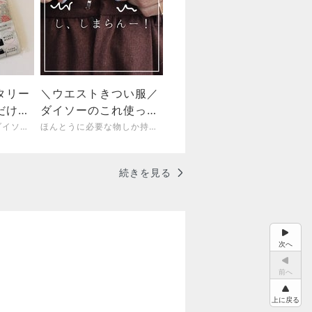
タリー
＼ウエストきつい服／
だけじ
ダイソーのこれ使った
鱗の活
ら3秒で履けるように
大人のゆるコーデとダイソーそしてお買い物
ほんとうに必要な物しか持たない暮らし◆Keep Life Simple◆〜インテリアのきろく〜
なったよォォ！
続きを見る
次へ
前へ
上に戻る