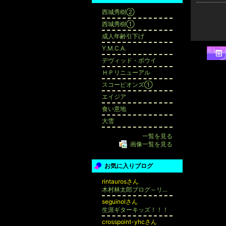
西城秀樹②
西城秀樹①
成人年齢引下げ
Y.M.C.A.
デヴィッド・ボウイ
ＨＰリニューアル
スコーピオンズ①
エイジア
食い意地
大雪
一覧を見る
画像一覧を見る
お気に入りブログ
rintaurosさん
木村林太郎ブログ～リンタウロスの森
seguinolさん
生涯ギターキッズ！！！
crosspoint-yhcさん