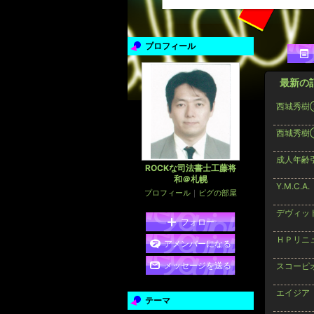
プロフィール
最新の
西城秀樹
西城秀樹
成人年齢
ROCKな司法書士工藤将
和＠札幌
Y.M.C.A.
プロフィール
｜
ピグの部屋
デヴィッ
フォロー
ＨＰリニ
アメンバーになる
メッセージを送る
スコーピ
エイジア
テーマ