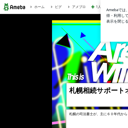
ホーム
ピグ
アメブロ
1人で考えるには重
ブログ記事一覧｜札幌相続サポートオフィス☆司法書士ブロ
札幌相続サポート
札幌の司法書士が、主に６０年代から