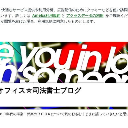
すぎる夫の状態
芸能人ブログ
人気ブログ
新規登録
ロ
グ
オフィス☆司法書士ブログ
８０年代の洋楽・邦楽のＲＯＣＫについて気のおもむくままに語っていきたいと思