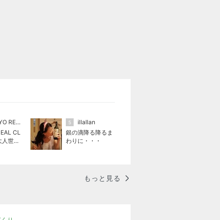
TOKYO REAL CLOTHES
illallan
5
EAL CL
銀の滴降る降るま
 大人世代
わりに・・・
クローズ
もっと見る
づくり