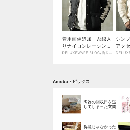
着用画像追加！糸綿入
シン
りナイロンレーシング
アクセ
ジャケット「D-28A」
スウェ
DELUXEWARE BLOG/拘りの純国産アメカジブランドデラックスウエア
26B
Amebaトピックス
陶器の回収日を逃
してしまった玄関
得意じゃなかった