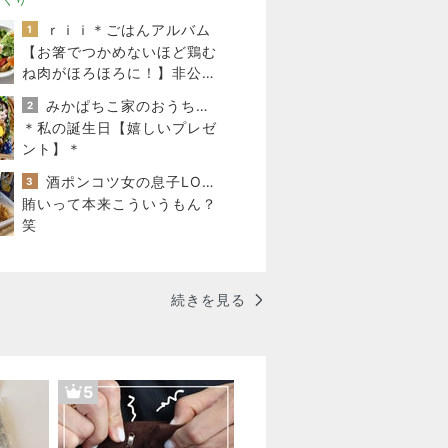
ｒｉｉ＊ごはんアルバム
1
【お箸でつかめないほど鶏む
ね肉がほろほろに！】非公開
クーポン貼りまくってます
みかぱちこ家のおうちでごはん
2
＊私の誕生日【嬉しいプレゼ
ント】＊
酒ポンコツ女の息子LOVE blog♡♡
3
賄いって本来こういうもん？
笑
続きを見る
5