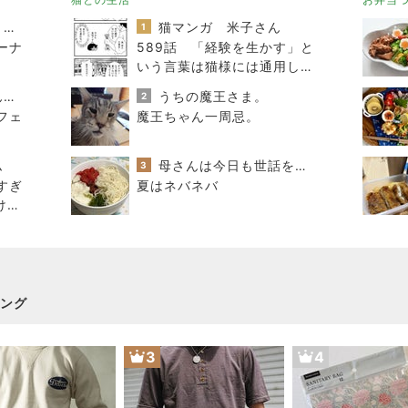
オヤジのスイーツ時々ランニングブログ
猫マンガ 米子さん
1
ーナ
589話 「経験を生かす」と
いう言葉は猫様には通用しな
い
ひとりでもまめにがんばるブログ
うちの魔王さま。
2
フェ
魔王ちゃん一周忌。
ム
母さんは今日も世話をやく
3
すぎ
夏はネバネバ
けベ
ーム
ング
3
4