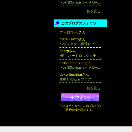
'70s,’80s music～ A DAY IN THE LIFE
一覧を見る
このブログのフォロワー
フォロワー:
7
人
metal-sattoさん
ヘヴィメタル僕流レビュー
caarpさん
HR（ハードロック）/HM（ヘヴィメタル）聴くなび
crosspoint-yhcさん
'70s,’80s music～ A DAY IN THE LIFE
dokuritushitaiさん
東中野のたみブログ
一覧を見る
フォロー
フォローすると、このブログの
更新情報が届きます。