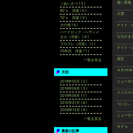
食い意地
ごあいさつ ( 3 )
80’ｓ 洋楽 ( 5 )
大雪
70’ｓ 邦楽 ( 3 )
その他 ( 6 )
ナイト・
ハードロック・へヴィメ
ななかま
タル（洋楽） ( 4 )
プログレ（洋楽） ( 1 )
ナイト・
70年代 洋楽 ( 1 )
賀正
一覧を見る
ＨＲ/Ｈ
月別
2018年05月 ( 2 )
ニューロ
2016年09月 ( 3 )
クリスマ
2016年08月 ( 1 )
2010年01月 ( 8 )
ついに…
2009年12月 ( 9 )
ニューロ
一覧を見る
８０’ｓ
最新の記事