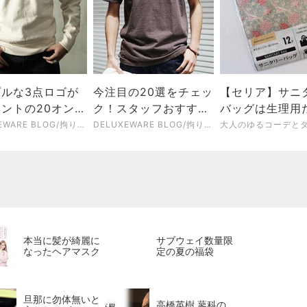
プルな3点ロゴが
今注目の20選をチェッ
【セリア】サニ
ントの20オンス
ク！スタッフおすすめ
バッグは生理用
ット「BRGS-
アイテムをご紹介
ゃない！目から
DELUXEWARE BLOG/拘りの純国産アメカジブランドデラックスウエア
DELUXEWARE BLOG/拘りの純国産アメカジブランドデラックスウエア
」ご予約受付中
用法4選
本当に髪が綺麗に
サブウェイ数量限
なったヘアマスク
定の夏の福袋
旦那に勿体無いと
高橋英樹 蓼科の